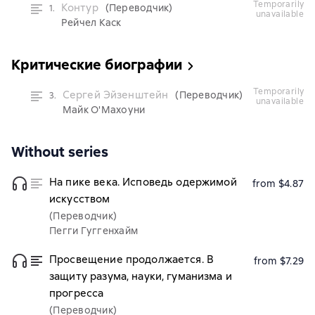
temporarily
Контур
(Переводчик)
1.
unavailable
Рейчел Каск
Критические биографии
temporarily
Сергей Эйзенштейн
(Переводчик)
3.
unavailable
Майк О'Махоуни
Without series
На пике века. Исповедь одержимой
from $4.87
искусством
(Переводчик)
Пегги Гуггенхайм
Просвещение продолжается. В
from $7.29
защиту разума, науки, гуманизма и
прогресса
(Переводчик)