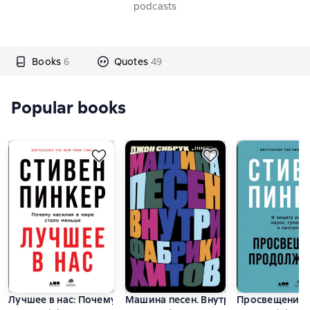
podcasts
Books
6
Quotes
49
Popular books
Лучшее в нас: Почему насилия в мире стало меньше
Машина песен. Внутри фабрики хито
Просвещение п