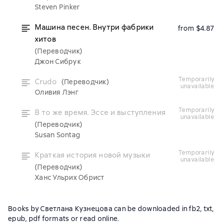
Steven Pinker
Машина песен. Внутри фабрики
from $4.87
хитов
(Переводчик)
Джон Сибрук
temporarily
Crudo
(Переводчик)
unavailable
Оливия Лэнг
temporarily
В то же время. Эссе и выступления
unavailable
(Переводчик)
Susan Sontag
temporarily
Краткая история новой музыки
unavailable
(Переводчик)
Ханс Ульрих Обрист
Books by Светлана Кузнецова can be downloaded in fb2, txt,
epub, pdf formats or read online.