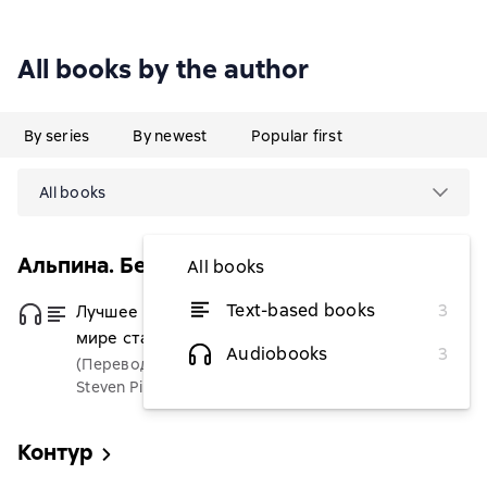
All books by the author
By series
By newest
Popular first
All books
Альпина. Бестселлер (Научпоп)
All books
Text-based books
3
Лучшее в нас: Почему насилия в
from $8.51
мире стало меньше
Audiobooks
3
(Переводчик)
Steven Pinker
Контур