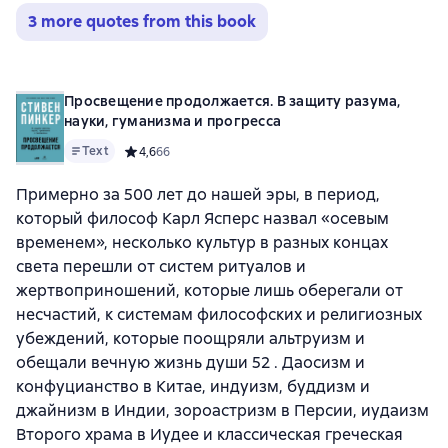
3 more quotes from this book
Просвещение продолжается. В защиту разума,
науки, гуманизма и прогресса
Text
Средний рейтинг 4,6 на основе 66 оценок
4,6
66
Примерно за 500 лет до нашей эры, в период,
который философ Карл Ясперс назвал «осевым
временем», несколько культур в разных концах
света перешли от систем ритуалов и
жертвоприношений, которые лишь оберегали от
несчастий, к системам философских и религиозных
убеждений, которые поощряли альтруизм и
обещали вечную жизнь души 52 . Даосизм и
конфуцианство в Китае, индуизм, буддизм и
джайнизм в Индии, зороастризм в Персии, иудаизм
Второго храма в Иудее и классическая греческая