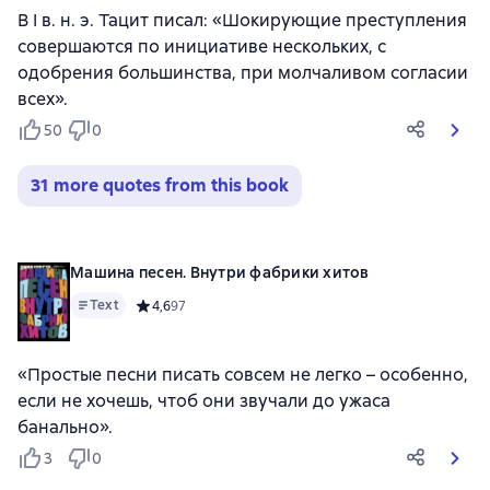
В I в. н. э. Тацит писал: «Шокирующие преступления
совершаются по инициативе нескольких, с
одобрения большинства, при молчаливом согласии
всех».
50
0
31 more quotes from this book
Машина песен. Внутри фабрики хитов
Text
Средний рейтинг 4,6 на основе 97 оценок
4,6
97
«Простые песни писать совсем не легко – особенно,
если не хочешь, чтоб они звучали до ужаса
банально».
3
0