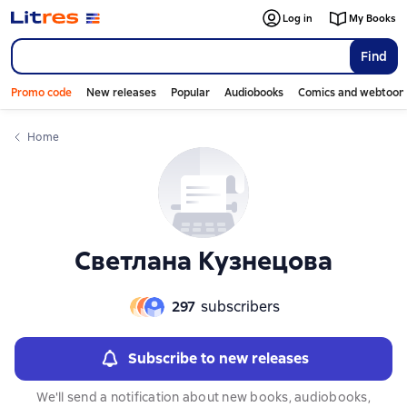
Слайдер с книгами
Слайдер с книгами
Log in
My Books
Find
Promo code
New releases
Popular
Audiobooks
Comics and webtoon
Home
Светлана Кузнецова
297
subscribers
Subscribe to new releases
We'll send a notification about new books, audiobooks,