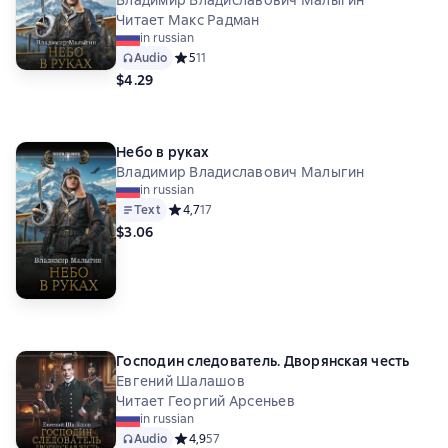
Владимир Владиславович Малыгин
Читает Макс Радман
in russian
Audio
Средний рейтинг 5 на основе 11 оценок
5
11
$4.29
Небо в руках
Владимир Владиславович Малыгин
in russian
Text
Средний рейтинг 4,7 на основе 17 оценок
4,7
17
$3.06
Господин следователь. Дворянская честь
Евгений Шалашов
Читает Георгий Арсеньев
in russian
Audio
Средний рейтинг 4,9 на основе 57 оценок
4,9
57