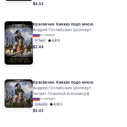
$4.53
Красавчик. Кавказ подо мною
Андрей Готлибович Шопперт
in russian
Text
Средний рейтинг 4,8 на основе 18 оценок
4,8
18
$2.44
Красавчик. Кавказ подо мною
Андрей Готлибович Шопперт
Читает Пожилой Ксеноморф
in russian
Audio
Средний рейтинг 4,9 на основе 50 оценок
4,9
50
$3.43