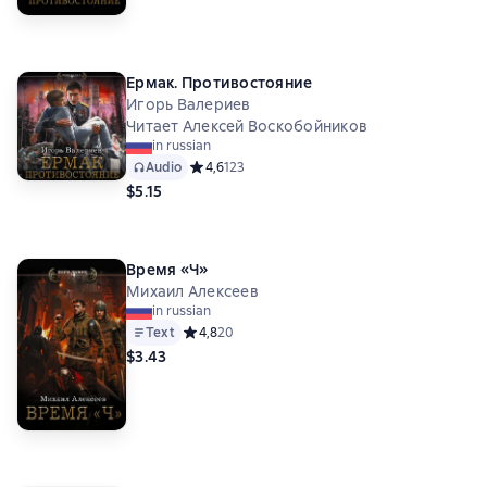
Ермак. Противостояние
Игорь Валериев
Читает Алексей Воскобойников
in russian
Audio
Средний рейтинг 4,6 на основе 123 оценок
4,6
123
$5.15
Время «Ч»
Михаил Алексеев
in russian
Text
Средний рейтинг 4,8 на основе 20 оценок
4,8
20
$3.43