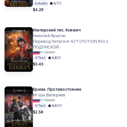
Audio
Средний рейтинг 4,7 на основе 15 оценок
4,7
15
$4.29
Имперский пес. Княжич
Николай Ярыгин
Перевод Литагент АСТ (FICTION RU) С
ПОДПИСКОЙ
in russian
Text
Средний рейтинг 4,8 на основе 28 оценок
4,8
28
$3.43
Ермак. Противостояние
Игорь Валериев
in russian
Text
Средний рейтинг 4,6 на основе 197 оценок
4,6
197
$2.58