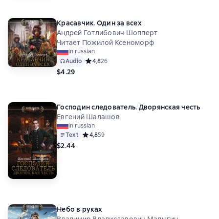
Красавчик. Один за всех
Андрей Готлибович Шопперт
Читает Пожилой Ксеноморф
in russian
Audio
Средний рейтинг 4,8 на основе 26 оценок
4,8
26
$4.29
Господин следователь. Дворянская честь
Евгений Шалашов
in russian
Text
Средний рейтинг 4,8 на основе 59 оценок
4,8
59
$2.44
Небо в руках