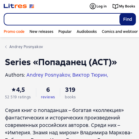
Log in
My Books
Find
Promo code
New releases
Popular
Audiobooks
Comics and webtoon
Andrey Posnyakov
Series «Попаданец (АСТ)»
Authors:
Andrey Posnyakov
Виктор Тюрин
Boris Orlov
Макс Мах
Михаил Барятинский
4,5
6
319
Andrey Zemlyanoy
Yuri Korchevsky
Алексей Гришин
Даниил Аксенов
Дмитрий Дашко
Влад Поляков
52 519 ratings
reviews
books
Дмитрий Даль
Николай Ярыгин
Серия книг о попаданцах – богатая «коллекция»
Ростислав Марченко
Ерофей Трофимов
фантастических и исторических произведений
Vladimir Gennadievich Poselyagin
Евгений Шалашов
современных российских авторов. Среди них –
Георгий Лопатин
Тимур Максютов
Виктор Зайцев
«Империя. Знамя над миром» Владимира Маркова-
Алексей Изверин
Андрей Лео
Алексей Вязовский