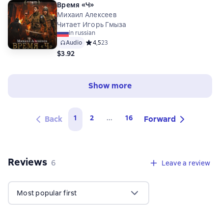
Время «Ч»
Михаил Алексеев
Читает Игорь Гмыза
in russian
Audio
Средний рейтинг 4,5 на основе 23 оценок
4,5
23
$3.92
Show more
1
2
...
16
Back
Forward
Reviews
,
6 reviews
6
Leave a review
Most popular first