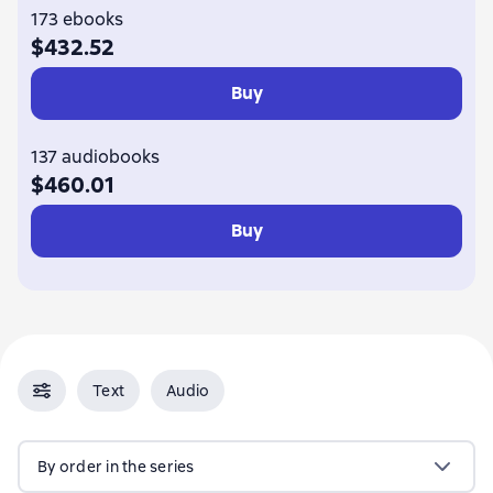
Матвей Курилкин
173 ebooks
Олег Ленкоранский
$432.52
Владимир Владиславович Малыгин
Александр Яманов
Евгений Панов
Buy
Константин Ежов
Дмитрий Евдокимов
Намор
Роман Путилов
Вячеслав Калошин
Александр Самойлов
Алексей Шумилов
Алекс Шу
137 audiobooks
Константин Протопопов
$460.01
Buy
Text
Audio
By order in the series