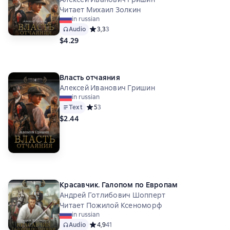
Читает Михаил Золкин
in russian
Audio
Средний рейтинг 3,3 на основе 3 оценок
3,3
3
$4.29
Власть отчаяния
Алексей Иванович Гришин
in russian
Text
Средний рейтинг 5 на основе 3 оценок
5
3
$2.44
Красавчик. Галопом по Европам
Андрей Готлибович Шопперт
Читает Пожилой Ксеноморф
in russian
Audio
Средний рейтинг 4,9 на основе 41 оценок
4,9
41