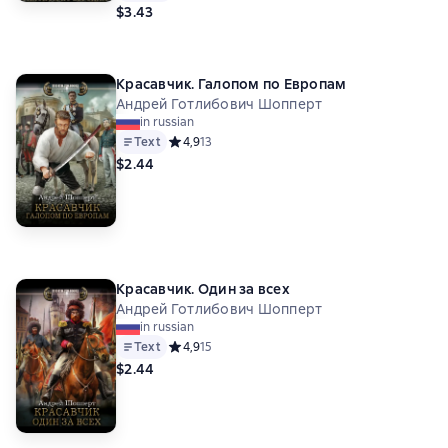
$3.43
Красавчик. Галопом по Европам
Андрей Готлибович Шопперт
in russian
Text
Средний рейтинг 4,9 на основе 13 оценок
4,9
13
$2.44
Красавчик. Один за всех
Андрей Готлибович Шопперт
in russian
Text
Средний рейтинг 4,9 на основе 15 оценок
4,9
15
$2.44