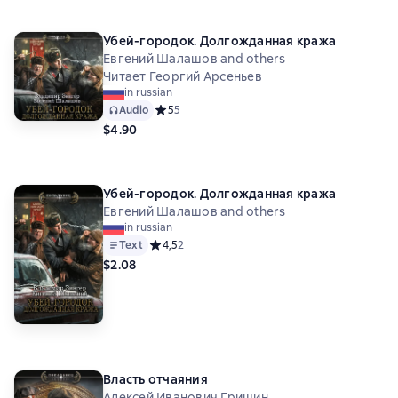
Убей-городок. Долгожданная кража
Евгений Шалашов and others
Читает Георгий Арсеньев
in russian
Audio
Средний рейтинг 5 на основе 5 оценок
5
5
$4.90
Убей-городок. Долгожданная кража
Евгений Шалашов and others
in russian
Text
Средний рейтинг 4,5 на основе 2 оценок
4,5
2
$2.08
Власть отчаяния
Алексей Иванович Гришин