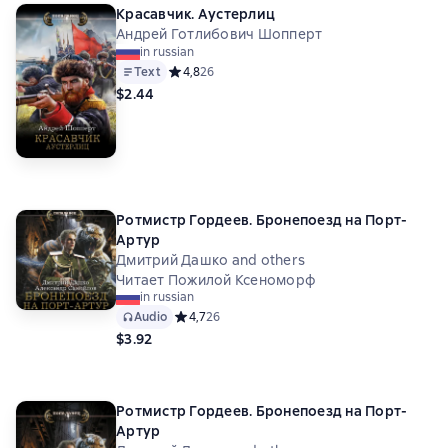
Красавчик. Аустерлиц
Андрей Готлибович Шопперт
in russian
Text
Средний рейтинг 4,8 на основе 26 оценок
4,8
26
$2.44
Ротмистр Гордеев. Бронепоезд на Порт-
Артур
Дмитрий Дашко and others
Читает Пожилой Ксеноморф
in russian
Audio
Средний рейтинг 4,7 на основе 26 оценок
4,7
26
$3.92
Ротмистр Гордеев. Бронепоезд на Порт-
Артур