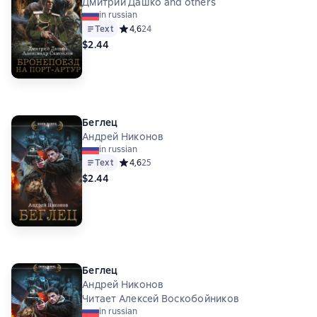
Дмитрий Дашко and others
in russian
Text
Средний рейтинг 4,6 на основе 24 оценок
4,6
24
$2.44
Беглец
Андрей Никонов
in russian
Text
Средний рейтинг 4,6 на основе 25 оценок
4,6
25
$2.44
Беглец
Андрей Никонов
Читает Алексей Воскобойников
in russian