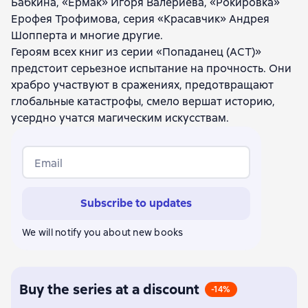
Бабкина, «Ермак» Игоря Валериева, «Рокировка»
Александр Казанков
Виталий Храмов
Ерофея Трофимова, серия «Красавчик» Андрея
Евгений Шепельский
Безбашенный
Шопперта и многие другие.
Борис Батыршин
Alexander Bashibuzuk
Героям всех книг из серии «Попаданец (АСТ)»
Константин Шаров
Тарас Асачёв
предстоит серьезное испытание на прочность. Они
Александр Санфиров
Alexander Shapochkin
храбро участвуют в сражениях, предотвращают
Alexey Shirokov
Михаил Алексеев
Денис Щелкунов
глобальные катастрофы, смело вершат историю,
Евгений Ходаницкий
Дмитрий Тан
Иван Оченков
усердно учатся магическим искусствам.
Илья Романов
Михаил Баковец
Дмитрий Христосенко
Игорь Сорокин
Александр Забусов
Владимир Зещинский
Email
Алексей Ковальчук
Николай Дронт
Анатолий Логинов
Максимилиан Раин
Subscribe to updates
Александр Дэорсе
Алексей Иванович Гришин
Игорь Валериев
Владимир Марков-Бабкин
We will notify you about new books
Руслан Муха
Алексей Янов
Макс Вальтер
Константин Вайт
Роман Романович
Вадим Гнаденберг
Андрей Никонов
Анатолий Подшивалов
Buy the series at a discount
-14%
Андрей Готлибович Шопперт
Сергей Савинков