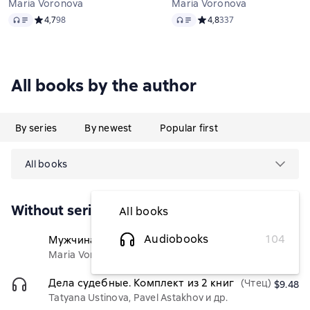
Maria Voronova
Maria Voronova
Audio
Audio
Средний рейтинг 4,7 на основе 98 оценок
4,7
98
Средний рейтинг 4,8 на ос
4,8
337
All books by the author
By series
By newest
Popular first
All books
Without series
All books
Audiobooks
104
Мужчина в тени
(Чтец)
$4.37
Maria Voronova
Дела судебные. Комплект из 2 книг
(Чтец)
$9.48
Tatyana Ustinova, Pavel Astakhov и др.