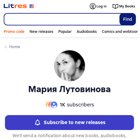
Слайдер с книгами
Log in
My Books
Find
Promo code
New releases
Popular
Audiobooks
Comics and webtoon
Home
Мария Лутовинова
1К
subscribers
Subscribe to new releases
We'll send a notification about new books, audiobooks,