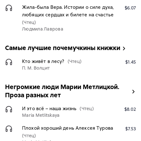
Жила-была Вера. Истории о силе духа,
$6.07
любящих сердцах и билете на счастье
(Чтец)
Людмила Лаврова
Самые лучшие почемучкины книжки
Кто живёт в лесу?
(Чтец)
$1.45
П. М. Волцит
Негромкие люди Марии Метлицкой.
Проза разных лет
И это всё – наша жизнь
(Чтец)
$8.02
Maria Metlitskaya
Плохой хороший день Алексея Турова
$7.53
(Чтец)