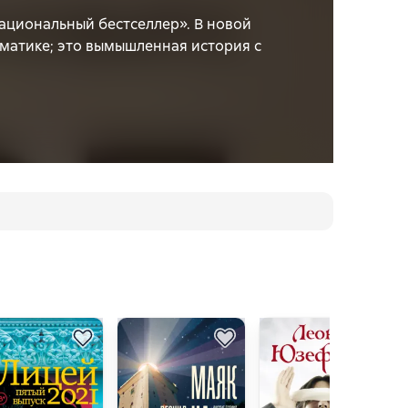
ациональный бестселлер». В новой
ематике; это вымышленная история с
оенным советником в монгольской
тая, переплелись осада занятой
, Первая мировая война, высылка из
бственную жизнь, а тем самым –