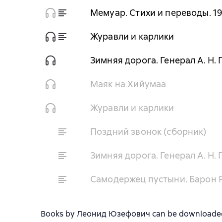
Мемуар. Стихи и переводы. 1
Журавли и карлики
Зимняя дорога. Генерал А. Н. 
Маяк на Хийумаа
Журавли и карлики
Поздний звонок (сборник)
Зимняя дорога. Генерал А. Н. 
Самодержец пустыни. Барон Р
Books by Леонид Юзефович can be downloaded in 