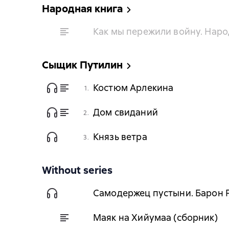
Народная книга
Как мы пережили войну. Нар
Сыщик Путилин
Костюм Арлекина
1.
Дом свиданий
2.
Князь ветра
3.
Without series
Самодержец пустыни. Барон Р
Маяк на Хийумаа (сборник)