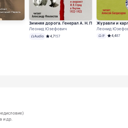
и мир, в котором он жил
о
Зимняя дорога. Генерал А. Н. Пепеляев и анархис
Журавли и кар
Леонид Юзефович
Леонид Юзефо
Audio
Audio
 4,6 на основе 158 оценок
Средний рей
4,4
87
Audio
Средний рейтинг 4,7 на основе 157 оценок
4,7
157
редисловие)
 и др.