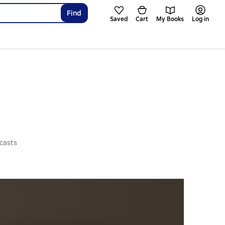
Find
Saved
Cart
My Books
Log in
casts