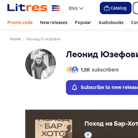
Слайдер с книгами
Слайдер с книгами
Catalog
ENG
Promo code
New releases
Popular
Audiobooks
Co
Home
Леонид Юзефович
Леонид Юзефов
1,5К
subscribers
Subscribe to new releas
Поход на Бар-Хо
Text