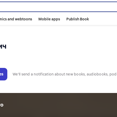
mics and webtoons
Mobile apps
Publish Book
ич
es
We'll send a notification about new books, audiobooks, pod
то