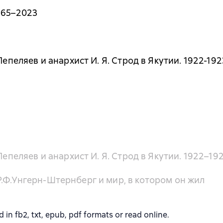
965–2023
Пепеляев и анархист И. Я. Строд в Якутии. 1922-192
Пепеляев и анархист И. Я. Строд в Якутии. 1922–19
.Ф.Унгерн-Штернберг и мир, в котором он жил
fb2, txt, epub, pdf formats or read online.