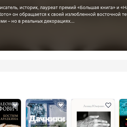
сатель, историк, лауреат премий «Большая книга» и «Н
Хото» он обращается к своей излюбленной восточной т
и – но в реальных декорациях.
ского офицера, капитана Солодовникова, служившего в
дах, когда монголы отстаивали свою независимость от Ки
ар-Хото, любовь к жене русского дипломата в Монголии
лье в середине 1930-х. Здесь герой заново осмысляет со
реломные эпохи.