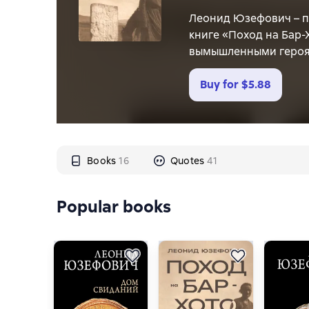
Леонид Юзефович – пи
книге «Поход на Бар-
вымышленными героям
В воспоминаниях рус
армии в 1912–1914 го
Buy for
$5.88
китайцами крепости Б
Ленинграда в Забайка
судьбу человека в пе
Books
16
Quotes
41
Popular books