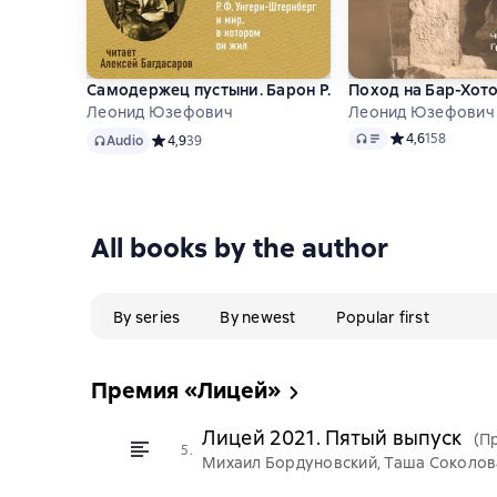
Самодержец пустыни. Барон Р.Ф.Унгерн-Штернберг 
Поход на Бар-Хот
Леонид Юзефович
Леонид Юзефович
Audio
Audio
Средний рейтинг
4,6
158
Audio
Средний рейтинг 4,9 на основе 39 оценок
4,9
39
All books by the author
By series
By newest
Popular first
Премия «Лицей»
Лицей 2021. Пятый выпуск
(П
5.
Михаил Бордуновский, Таша Соколова