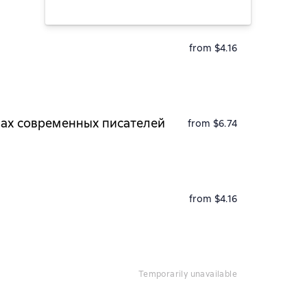
from $4.16
зах современных писателей
from $6.74
from $4.16
temporarily unavailable