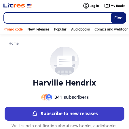
Слайдер с книгами
Слайдер с книгами
Log in
My Books
Find
Promo code
New releases
Popular
Audiobooks
Comics and webtoon
Home
Harville Hendrix
341
subscribers
Subscribe to new releases
We'll send a notification about new books, audiobooks,