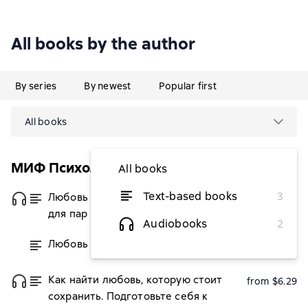
All books by the author
By series
By newest
Popular first
All books
МИФ Психология
All books
Text-based books
3
Любовь на всю жизнь. Руководство
from $6.29
для пар
Audiobooks
2
Любовь на всю жизнь: практика
from $6.29
Как найти любовь, которую стоит
from $6.29
сохранить. Подготовьте себя к