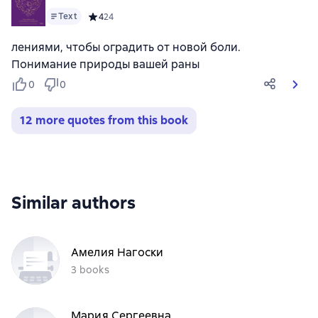
Text
Средний рейтинг 4 на основе 24 оценок
4
24
лениями, чтобы оградить от новой боли.
Понимание природы вашей раны
0
0
12 more quotes from this book
Similar authors
Амелия Нагоски
3 books
Мария Сергеевна