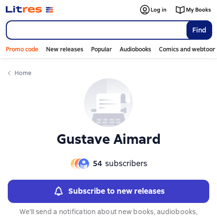
Слайдер с книгами
Log in
My Books
Find
Promo code
New releases
Popular
Audiobooks
Comics and webtoon
Home
Gustave Aimard
54
subscribers
Subscribe to new releases
We'll send a notification about new books, audiobooks,