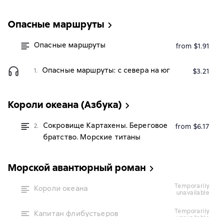
Опасные маршруты
Опасные маршруты
from $1.91
Опасные маршруты: с севера на юг
1.
$3.21
Короли океана (Азбука)
Сокровище Картахены. Береговое
2.
from $6.17
братство. Морские титаны
Морской авантюрный роман
temporarily
Короли океана
unavailable
temporarily
Капитан флибустьеров