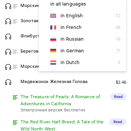
in all languages
Морские цыгане
from $1.84
in English
72
Золотая Кастилия
from $2.09
in French
38
Флибустьеры
$2.46
in Russian
16
in German
11
Береговое братство
from $2.09
in Dutch
5
Морские титаны
from $2.09
Медвежонок Железная Голова
$2.46
The Treasure of Pearls: A Romance of
Read
Adventures in California
Электронная версия бесплатно
The Red River Half-Breed: A Tale of the
Read
Wild North-West