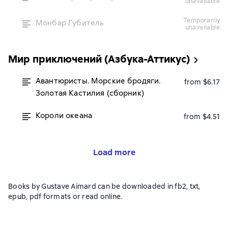
unavailable
temporarily
Монбар Губитель
unavailable
Мир приключений (Азбука-Аттикус)
Авантюристы. Морские бродяги.
from $6.17
Золотая Кастилия (сборник)
Короли океана
from $4.51
Load more
Books by Gustave Aimard can be downloaded in fb2, txt,
epub, pdf formats or read online.