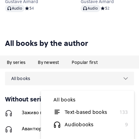
Gustave Aimard
Gustave Aimard
Audio
Audio
Audio
Средний рейтинг 5 на основе 4 оценок
5
4
Audio
Средний рейтинг 5 н
5
2
All books by the author
By series
By newest
Popular first
All books
Without series
All books
Text-based books
133
Заживо погребенная
$2.46
Audiobooks
9
Авантюристы
$2.46