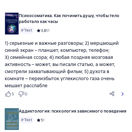
Психосоматика. Как починить душу, чтобы тело
работало как часы
Text
Средний рейтинг 3,8 на основе 51 оценок
3,8
51
1) серьезные и важные разговоры; 2) мерцающий
синий экран – планшет, компьютер, телефон;
3) семейная ссора; 4) любая поздняя мозговая
активность – может, вы писали статью, а может,
смотрели захватывающий фильм; 5) духота в
комнате – переизбыток углекислого газа очень
мешает расслабле
5
0
Аддиктология: психология зависимого поведения
Text
Средний рейтинг 5 на основе 1 оценок
5
1