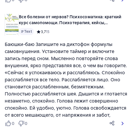
Все болезни от нервов? Психосоматика: краткий
курс самопомощи. Психотерапия, кейсы,
упражнения
Text
Средний рейтинг 3,7 на основе 15 оценок
3,7
15
Баюшки-баю Запишите на диктофон формулы
самовнушения. Установите таймер и включите
запись перед сном. Мысленно повторяйте слова
внушения, ярко представляя все, о чем вы говорите.
«Сейчас я успокаиваюсь и расслабляюсь. Спокойно
расслабляется все тело. Расслабляется лицо. Оно
становится расслабленным, безмятежным.
Полностью расслабляется шея. Дышится и глотается
незаметно, спокойно. Голова лежит совершенно
спокойно. Ей удобно, уютно. Голова освобождается
от всего мешающего, от напряжения и забот,
0
0