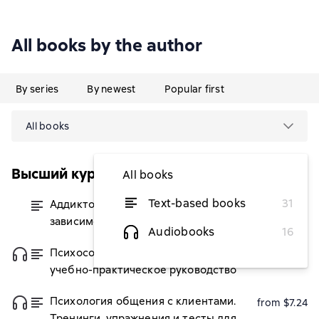
All books by the author
By series
By newest
Popular first
All books
Высший курс
All books
Text-based books
31
Аддиктология: психология
from $7.24
зависимого поведения
Audiobooks
16
Психосоматика. Современное
from $7.24
учебно-практическое руководство
Психология общения с клиентами.
from $7.24
Тренинги, упражнения и тесты для