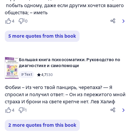
побыть одному, даже если другим хочется вашего
общества; – иметь
4
0
5 more quotes from this book
Большая книга психосоматики. Руководство по
диагностике и самопомощи
Text
Средний рейтинг 4,7 на основе 530 оценок
4,7
530
Фобии – Из чего твой панцирь, черепаха? — Я
спросил и получил ответ: – Он из пережитого мной
страха И брони на свете крепче нет. Лев Халиф
4
1
2 more quotes from this book