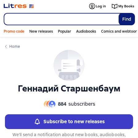
Слайдер с книгами
Слайдер с книгами
Log in
My Books
Find
Promo code
New releases
Popular
Audiobooks
Comics and webtoon
Home
Геннадий Старшенбаум
884
subscribers
Subscribe to new releases
We'll send a notification about new books, audiobooks,