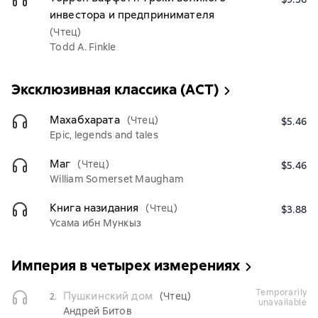
инвестора и предпринимателя
(Чтец)
Todd A. Finkle
Эксклюзивная классика (АСТ)
Махабхарата
(Чтец)
$5.46
Epic, legends and tales
Маг
(Чтец)
$5.46
William Somerset Maugham
Книга назидания
(Чтец)
$3.88
Усама ибн Мункыз
Империя в четырех измерениях
temporarily
Пушкинский дом
(Чтец)
2.
unavailable
Андрей Битов