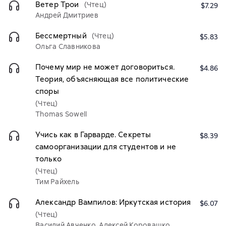
Ветер Трои
(Чтец)
$7.29
Андрей Дмитриев
Бессмертный
(Чтец)
$5.83
Ольга Славникова
Почему мир не может договориться.
$4.86
Теория, объясняющая все политические
споры
(Чтец)
Thomas Sowell
Учись как в Гарварде. Секреты
$8.39
самоорганизации для студентов и не
только
(Чтец)
Тим Райхель
Александр Вампилов: Иркутская история
$6.07
(Чтец)
Василий Авченко, Алексей Коровашко