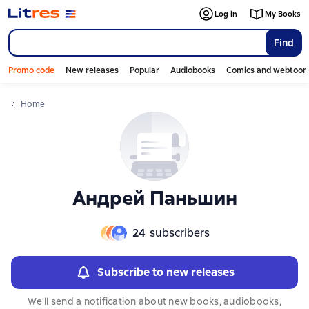
Слайдер с книгами
Log in
My Books
Find
Promo code
New releases
Popular
Audiobooks
Comics and webtoon
Home
Андрей Паньшин
24
subscribers
Subscribe to new releases
We'll send a notification about new books, audiobooks,