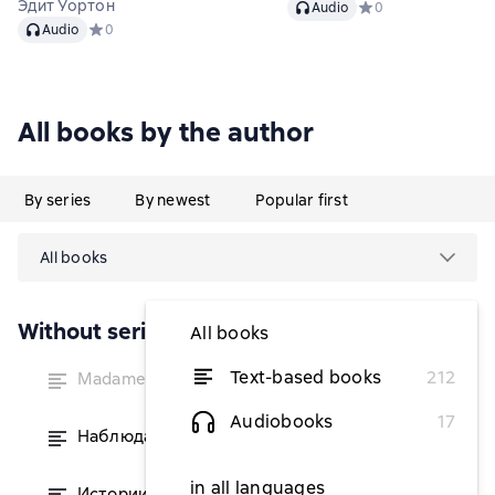
Audio
Эдит Уортон
Audio
Средний рейтинг 0 н
0
Audio
Audio
Средний рейтинг 0 на основе 0 оценок
0
All books by the author
By series
By newest
Popular first
All books
Without series
All books
temporarily
Text-based books
212
Madame de Treymes
unavailable
Audiobooks
17
Наблюдатель у порога
from $3.83
in all languages
Истории о призраках