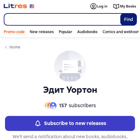
Слайдер с книгами
Слайдер с книгами
Log in
My Books
Find
Promo code
New releases
Popular
Audiobooks
Comics and webtoon
Home
Эдит Уортон
157
subscribers
Subscribe to new releases
We'll send a notification about new books, audiobooks,