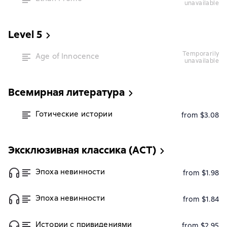
unavailable
Level 5
temporarily
Age of Innocence
unavailable
Всемирная литература
Готические истории
from $3.08
Эксклюзивная классика (АСТ)
Эпоха невинности
from $1.98
Эпоха невинности
from $1.84
Истории с привидениями
from $2.95