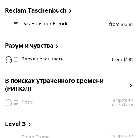
Reclam Taschenbuch
Das Haus der Freude
from $13.81
Разум и чувства
Эпоха невинности
from $1.91
В поисках утраченного времени
(РИПОЛ)
temporarily
Лето
unavailable
Level 3
temporarily
Ethan Frome