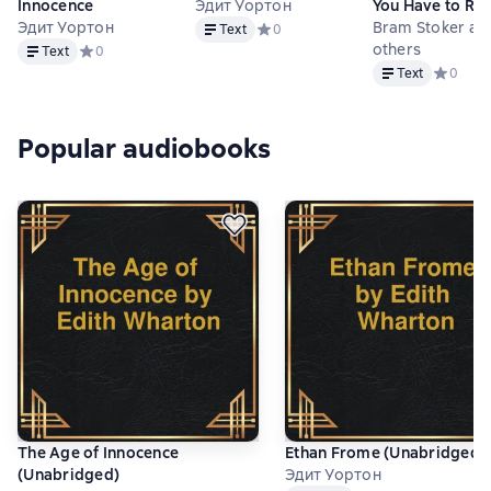
Innocence
Эдит Уортон
You Have to Re
Text
Эдит Уортон
Before You Die 
Bram Stoker an
Text
Средний рейтинг 0 на основе 0 оце
0
Text
2
others
Text
Средний рейтинг 0 на основе 0 оценок
0
Text
Text
Средний 
0
Popular audiobooks
The Age of Innocence
Ethan Frome (Unabridged)
(Unabridged)
Эдит Уортон