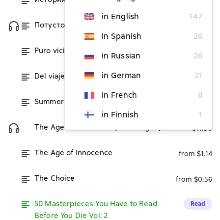
from $5.05
in English
147
Потусторонние истории
from $4.31
in Spanish
26
Puro vicio
from $10.35
in Russian
26
in German
21
Del viaje como arte
from $14.96
in French
8
Summer
from $3.44
in Finnish
1
The Age of Innocence (Unabridged)
$11.50
The Age of Innocence
from $1.14
The Choice
from $0.56
50 Masterpieces You Have to Read
Read
Before You Die Vol: 2