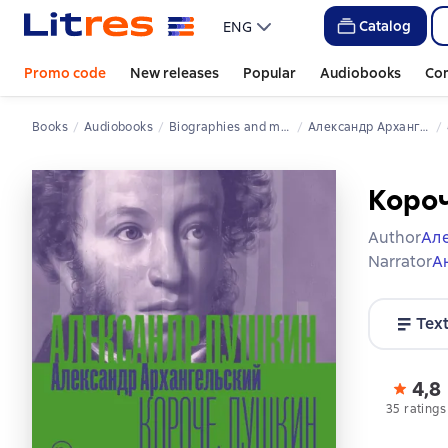
Catalog
ENG
Promo code
New releases
Popular
Audiobooks
Co
Books
Audiobooks
Biographies and memoirs
Александр Архангельский
Коро
Author
Ал
Narrator
А
Tex
4,8
35 ratings