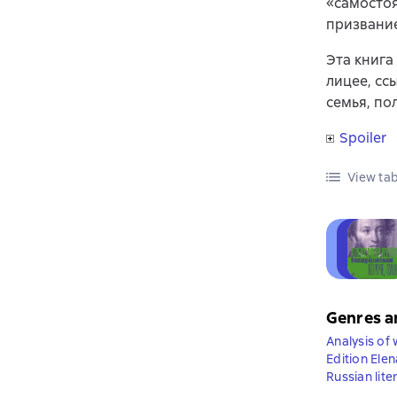
«самостоя
призвание
Эта книга
лицее, сс
семья, по
Spoiler
View tab
Genres a
Analysis of 
Edition Ele
Russian lite