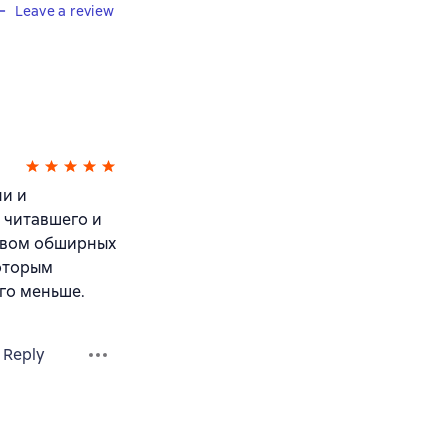
Leave a review
ни и
 читавшего и
ством обширных
которым
ого меньше.
Reply