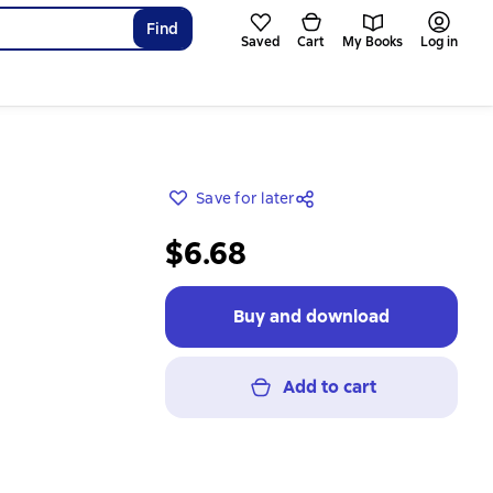
Find
Saved
Cart
My Books
Log in
Save for later
$6.68
Buy and download
Add to cart