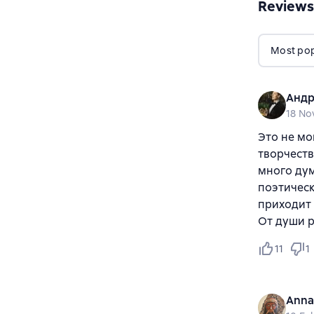
Reviews
Most popu
Андр
18 No
Это не мо
творчеств
много дум
поэтическ
приходит 
От души 
11
1
Anna