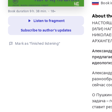
Book i
Book duration 9 h. 38 min.
18+
About th
Listen to fragment
НАСТОЯЩ
(ИЛИ) Н
Subscribe to author’s updates
НИКОЛАЕ
АРХАНГЕ
Mark as "finished listening"
Александр
предлагае
идеологиз
Александр
разнообра
сейчас со
О Пушкине
задача – 
ставит ре