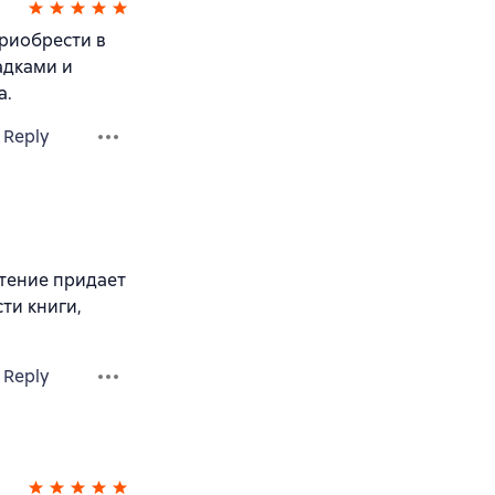
приобрести в
адками и
а.
Reply
тение придает
ти книги,
Reply