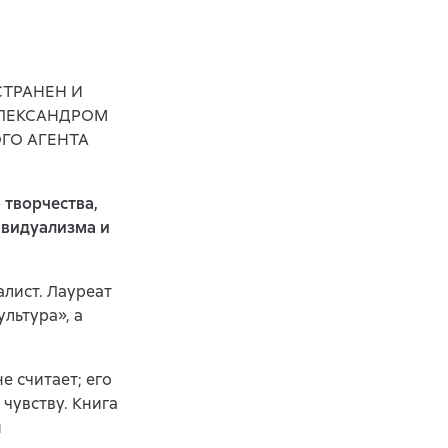
СТРАНЕН И
АЛЕКСАНДРОМ
ГО АГЕНТА
 творчества,
ивидуализма и
алист. Лауреат
льтура», а
е считает; его
 чувству. Книга
и