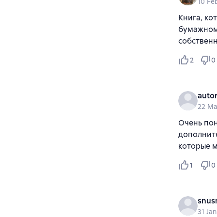
10 Fe
Книга, ко
бумажном 
собственн
2
0
auto
22 Ma
Очень по
дополните
которые м
1
0
snus
31 Ja