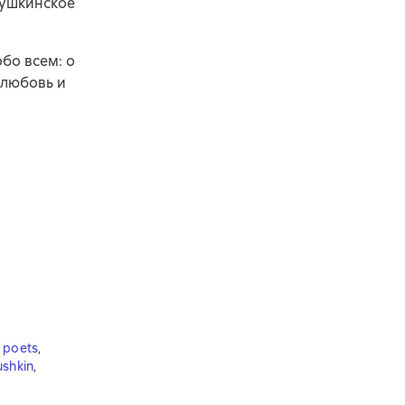
пушкинское
обо всем: о
 любовь и
d poets
,
ushkin
,