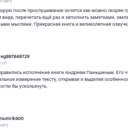
bruary
торую после прослушивания хочется как можно скорее 
виде, перечитать ещё раз и заполнить заметками, закл
ыми мыслями. Прекрасная книга и великолепная озвучк
reg887848729
rch
нравились исполнение книги Андреем Паньшиным. Его ч
льное измерение тексту, открывая и выделяя особеннос
огли бы ускользнуть.
mumrik600
nuary