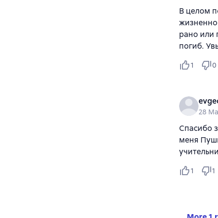
В целом п
жизненног
рано или 
погиб. Ув
1
0
evge
28 M
Спасибо з
меня Пушк
учительн
1
1
More 1 