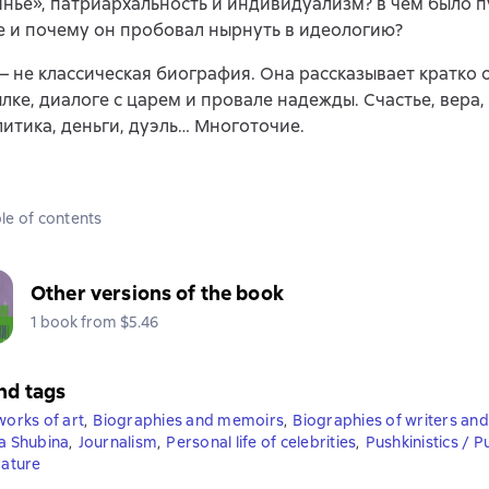
нье», патриархальность и индивидуализм? в чем было 
 и почему он пробовал нырнуть в идеологию?
 – не классическая биография. Она рассказывает кратко 
ылке, диалоге с царем и провале надежды. Счастье, вера,
литика, деньги, дуэль… Многоточие.
le of contents
Other versions of the book
1 book from $5.46
nd tags
works of art
,
Biographies and memoirs
,
Biographies of writers an
na Shubina
,
Journalism
,
Personal life of celebrities
,
Pushkinistics / P
rature