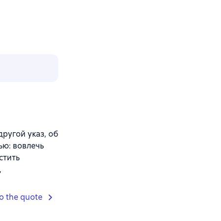
ругой указ, об
ью: вовлечь
стить
,
o the quote