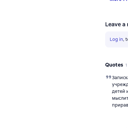
Leave a 
Log in
, 
Quotes
1
Записк
учрежд
детей 
мыслит
прирав