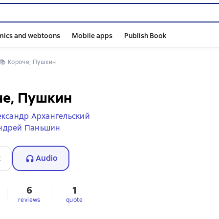
mics and webtoons
Mobile apps
Publish Book
📚 
Короче, Пушкин
че, Пушкин
ександр Архангельский
ндрей Паньшин
t
Audio
6
1
reviews
quote