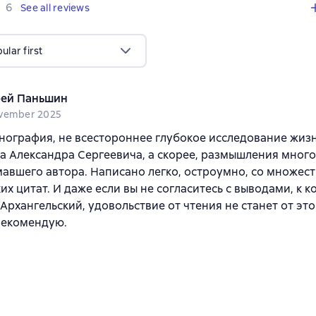
,
6 reviews
6
See all reviews
lar first
ей Паньшин
vember 2025
нография, не всестороннее глубокое исследование жиз
а Александра Сергеевича, а скорее, размышления много
авшего автора. Написано легко, остроумно, со множе
их цитат. И даже если вы не согласитесь с выводами, к 
Архангельский, удовольствие от чтения не станет от эт
рекомендую.