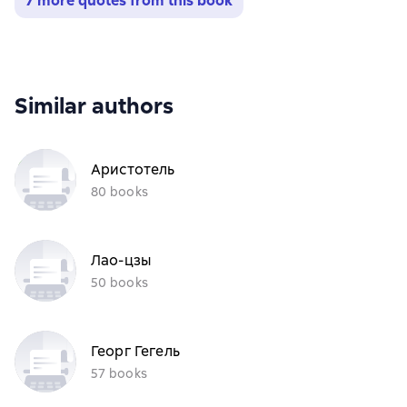
7 more quotes from this book
Similar authors
Аристотель
80 books
Лао-цзы
50 books
Георг Гегель
57 books