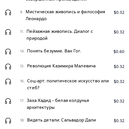
Мистическая живопись и философия
9.
$0.32
Леонардо
Пейзажная живопись. Диалог с
11.
$0.32
природой
Понять безумие. Ван Гог.
14.
$0.60
Революция Казимира Малевича
15.
$0.32
Соц-арт: политическое искусство или
16.
$0.32
стеб?
Заха Хадид - белая колдунья
17.
$0.32
архитектуры
Видеть детали: Сальвадор Дали
18.
$0.32