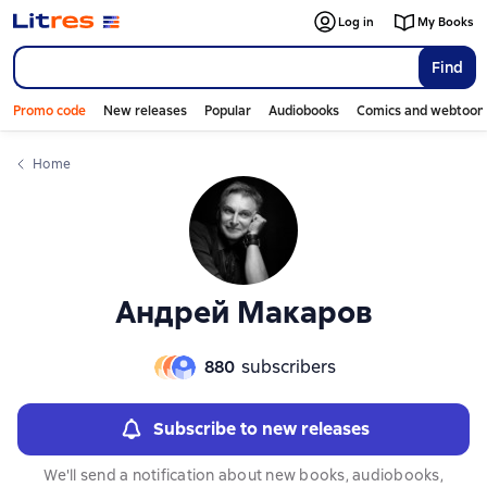
Слайдер с книгами
Слайдер с книгами
Log in
My Books
Find
Promo code
New releases
Popular
Audiobooks
Comics and webtoon
Home
Андрей Макаров
880
subscribers
Subscribe to new releases
We'll send a notification about new books, audiobooks,