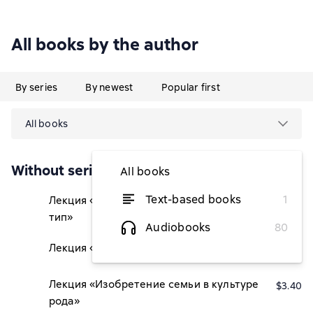
All books by the author
By series
By newest
Popular first
All books
Without series
All books
Text-based books
1
Лекция «Карл Маркс как религиозный
$3.40
тип»
Audiobooks
80
Лекция «Тайны текстов. Бодрийяр»
$3.40
Лекция «Изобретение семьи в культуре
$3.40
рода»