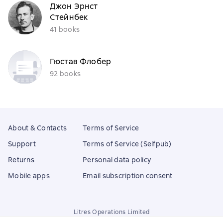
Джон Эрнст
Стейнбек
41 books
Гюстав Флобер
92 books
About & Contacts
Terms of Service
Support
Terms of Service (Selfpub)
Returns
Personal data policy
Mobile apps
Email subscription consent
Litres Operations Limited
18 Mallow street co. Limerick, Ireland