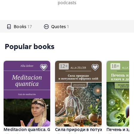
podcasts
Books
17
Quotes
1
Popular books
Meditaсion quantica. Guía de meditación
Сила природи в потужності ефірних 
Печень и зд