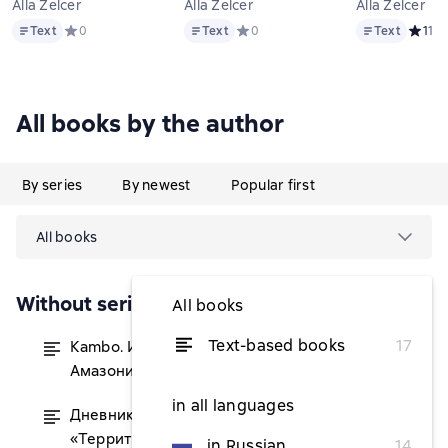
Alla Zelcer
Alla Zelcer
Alla Zelcer
Text
Text
Text
Text
Средний рейтинг 0 на основе 0 оценок
0
Text
Средний рейтинг 0 на основе 0 оц
0
Text
Средни
1
1
All books by the author
By series
By newest
Popular first
All books
Without series
All books
Text-based books
17
Kambo. Исцеляющая медицина
from $59.31
Амазонии
in all languages
Дневник женских практик. Из цикла
from $5.93
«Территория успешной женщины»
in Russian
14