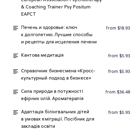
& Coaching Trainer Psy Positum
EAPCT
Печень и здоровье: ключ
from $18.93
к долголетию. Лучшие способы
и рецепты для исцеления печени
Кантова медитація
from $5.93
Справочник бизнесмена «Кросс-
from $5.93
культурный подход в бизнесе»
Сила природи в потужності
from $36.48
ефірних олій. Ароматерапія
Адаптація білінгвальних дітей
from $5.93
в умовах еміграції. Посібник для
закладів освіти