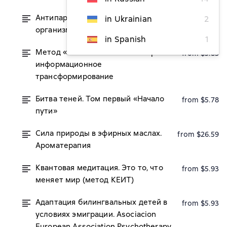
Антипаразитарное очищение
in Ukrainian
2
from $18.78
организма. Паразитология
in Spanish
1
Метод «КЭИТ». Квантовое энерго-
from $5.83
информационное
трансформирование
Битва теней. Том первый «Начало
from $5.78
пути»
Сила природы в эфирных маслах.
from $26.59
Ароматерапия
Квантовая медитация. Это то, что
from $5.93
меняет мир (метод КЕИТ)
Адаптация билингвальных детей в
from $5.93
условиях эмиграции. Asociacion
European Association Psychotherapy