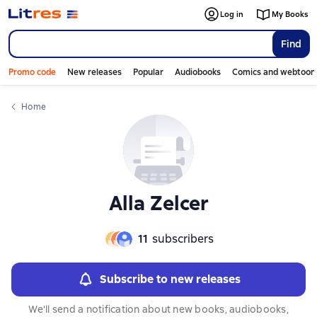
Слайдер с книгами
Log in
My Books
Find
Promo code
New releases
Popular
Audiobooks
Comics and webtoon
Home
Alla Zelcer
11
subscribers
Subscribe to new releases
We'll send a notification about new books, audiobooks,