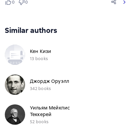
0
0
Similar authors
Кен Кизи
13 books
Джордж Оруэлл
342 books
Уильям Мейкпис
Теккерей
52 books