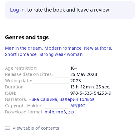
Log in
, to rate the book and leave a review
Genres and tags
Man in the dream
,
Modern romance
,
New authors
,
Short romance
,
Strong weak woman
Age restriction
:
16+
Release date on Litres
:
25 May 2023
Writing date
:
2023
Duration
:
13 h. 12 min. 25 sec.
ISBN
:
978-5-535-54253-9
Narrators
:
Нина Сашина
,
Валерий Толков
Copyright Holder:
:
АРДИС
Download format
:
m4b
, 
mp3
, 
zip
View table of contents