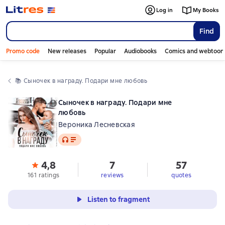
Log in
My Books
Find
Promo code
New releases
Popular
Audiobooks
Comics and webtoon
📚 
Сыночек в награду. Подари мне любовь
Сыночек в награду. Подари мне
любовь
Вероника Лесневская
Audio
4,8
7
57
161 ratings
reviews
quotes
Listen to fragment