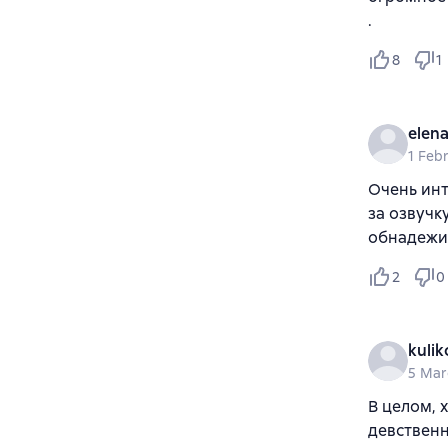
.
8
1
elen
1 Feb
Очень инт
за озвучк
обнадежив
2
0
kulik
5 Mar
В целом, 
девственн