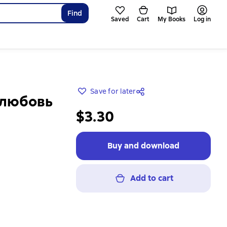
Find
Saved
Cart
My Books
Log in
Save for later
 любовь
$3.30
Buy and download
Add to cart