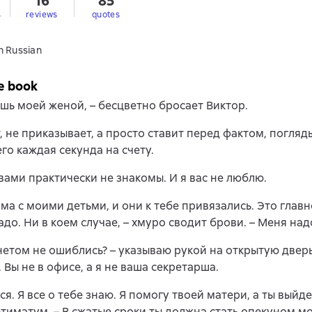
16
85
s
reviews
quotes
n Russian
e book
ешь моей женой, – бесцветно бросает Виктор.
, не приказывает, а просто ставит перед фактом, погляд
его каждая секунда на счету.
 вами практически не знакомы. И я вас не люблю.
ома с моими детьми, и они к тебе привязались. Это главн
адо. Ни в коем случае, – хмуро сводит брови. – Меня над
нетом не ошиблись? – указываю рукой на открытую дверь
 Вы не в офисе, а я не ваша секретарша.
ся. Я все о тебе знаю. Я помогу твоей матери, а ты выйде
ьтиматум. – В сжатые сроки ты должна стать опекуном м