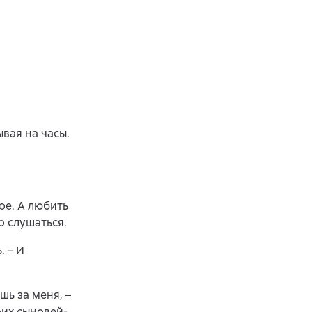
ывая на часы.
ое. А любить
о слушаться.
. – И
шь за меня, –
оих сыновей-