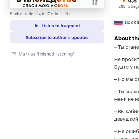
4,8
285 rating
Book duration 14 h. 17 min.
16+
Book i
Listen to fragment
Subscribe to author’s updates
About th
– Ты стан
Mark as "finished listening"
Не просит
Будто у н
– Но мы с
– Ты знак
меня не н
– Вы каби
девушкой.
– Не ошиб
ставит ул