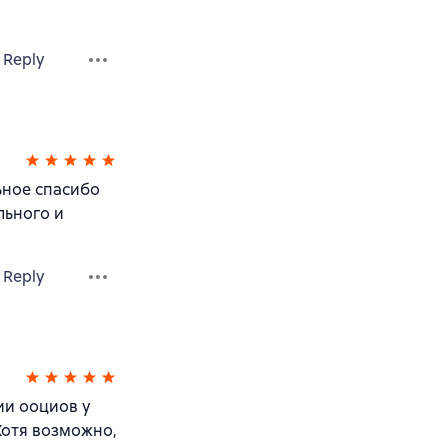
Reply
ьное спасибо
льного и
Reply
ии ооциов у
Хотя возможно,