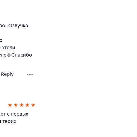
иво…Озвучка
о
шатели
еле☺️Спасибо
Reply
ет с первых
я твоих