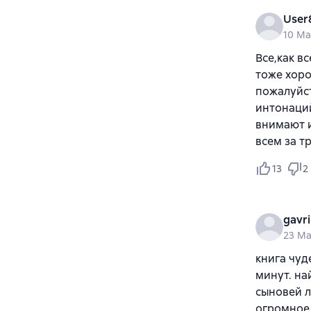
User
10 Ma
Все,как в
тоже хор
пожалуйст
интонаци
внимают 
всем за тр
13
2
gavri
23 Ma
книга чуд
минут. на
сыновей л
огромное 