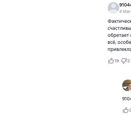
9104
4 Mar
Фактическ
счастливы
обретает 
всё, особ
привлекла
19
2
910