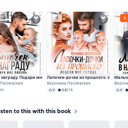
 награду. Подари мне любовь
Лапочки-дочки из прошлого. Исцели м
Мальч
 Лесневская
Вероника Лесневская
Верон
Audio
Audio
ий рейтинг 4,8 на основе 161 оценок
161
Средний рейтинг 4,8 на основе 278 оцен
4,8
278
С
isten to this with this book