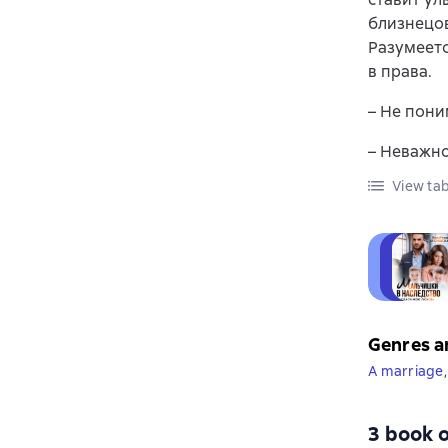
близнецов
Разумеетс
в права.
– Не пони
– Неважно
View tab
Genres a
A marriage
,
3 book o