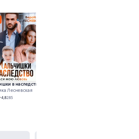
ое сердце
ишки в наследство. Спаси мою любовь
ика Лесневская
ок
редний рейтинг 4,8 на основе 285 оценок
4,8
285