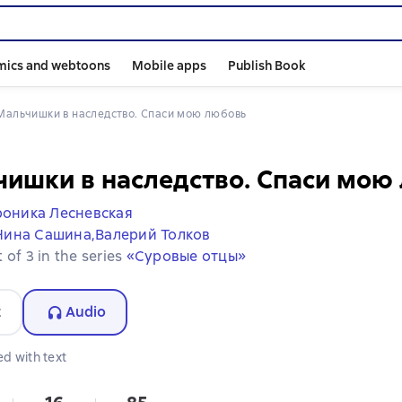
mics and webtoons
Mobile apps
Publish Book
Мальчишки в наследство. Спаси мою любовь
ишки в наследство. Спаси мою
роника Лесневская
Нина Сашина,
Валерий Толков
 of 3 in the series
«Суровые отцы»
t
Audio
d with text