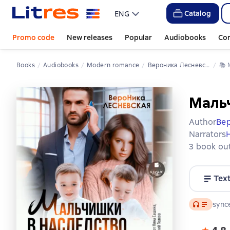
Catalog
ENG
Promo code
New releases
Popular
Audiobooks
Co
Books
Audiobooks
Modern romance
Вероника Лесневская
📚 
Мальч
Author
Ве
Narrators
3 book out
Tex
Audio
synce