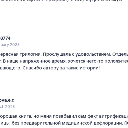
a8774
ruary 2025
ересная трилогия. Прослушала с удовольствием. Отдел
у. В наше напряженное время, хочется чего-то положите
ающего. Спасибо автору за такие истории!
ova.e.d
ch 2025
хорошая книга, но меня позабавил сам факт витрификац
ицы, без предварительной медицинской дефлорации. (