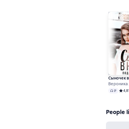
Сыночек в
Вероника
Audio
Средн
4,8
People l