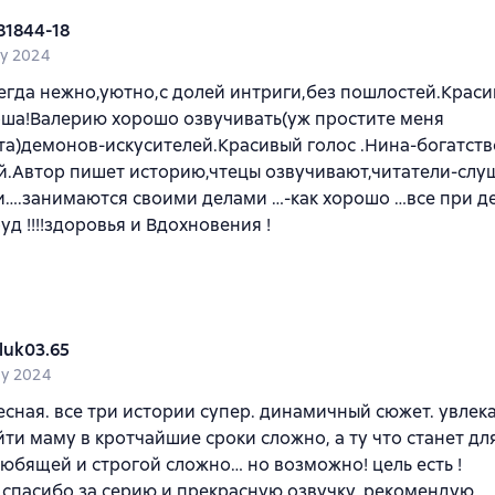
81844-18
y 2024
сегда нежно,уютно,с долей интриги,без пошлостей.Крас
оша!Валерию хорошо озвучивать(уж простите меня
а)демонов-искусителей.Красивый голос .Нина-богатств
й.Автор пишет историю,чтецы озвучивают,читатели-слу
и….занимаются своими делами …-как хорошо …все при д
уд !!!!здоровья и Вдохновения !
luk03.65
y 2024
есная. все три истории супер. динамичный сюжет. увлека
йти маму в кротчайшие сроки сложно, а ту что станет дл
юбящей и строгой сложно… но возможно! цель есть !
спасибо за серию и прекрасную озвучку. рекомендую