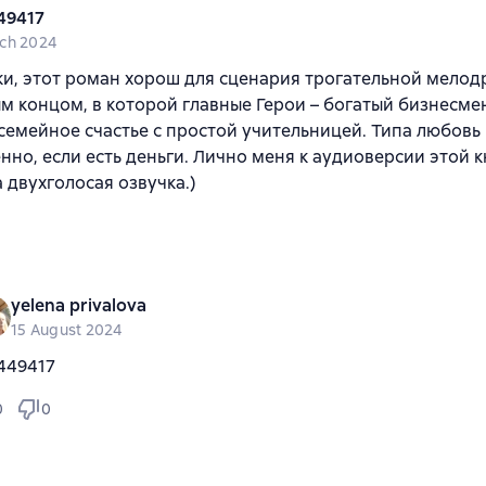
49417
ch 2024
и, этот роман хорош для сценария трогательной мелод
м концом, в которой главные Герои – богатый бизнесмен
семейное счастье с простой учительницей. Типа любовь
енно, если есть деньги. Лично меня к аудиоверсии этой 
 двухголосая озвучка.)
yelena privalova
15 August 2024
449417
0
0