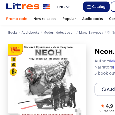
Catalog
ENG
Promo code
New releases
Popular
Audiobooks
Co
Books
Audiobooks
Modern detective novels
Мила Бачурова
📚 
Nеон.
Authors
Ми
Narrators
5 book out
Aud
4,9
51 ratings