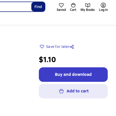
Find
Saved
Cart
My Books
Log in
Save for later
$1.10
Buy and download
Add to cart