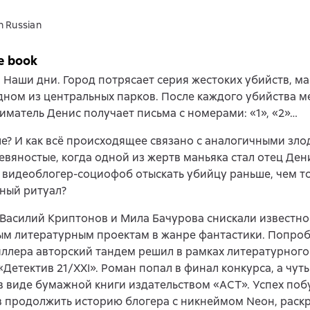
n Russian
e book
 Наши дни. Город потрясает серия жестоких убийств, ма
дном из центральных парков. После каждого убийства 
матель Денис получает письма с номерами: «1», «2»…
е? И как всё происходящее связано с аналогичными зл
евяностые, когда одной из жертв маньяка стал отец Ден
видеоблогер-социофоб отыскать убийцу раньше, чем т
ный ритуал?
Василий Криптонов и Мила Бачурова снискали известно
м литературным проектам в жанре фантастики. Попроб
ллера авторский тандем решил в рамках литературного
«Детектив 21/XXI». Роман попал в финал конкурса, а чут
 виде бумажной книги издательством «АСТ». Успех поб
в продолжить историю блогера с никнеймом Neон, рас