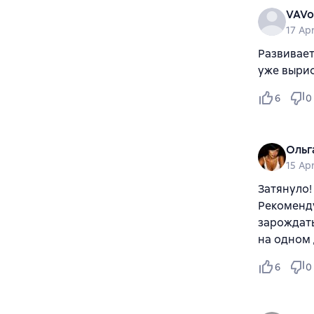
VAVo
17 Apr
Развивает
уже вырис
6
0
Ольга
15 Apr
Затянуло!
Рекоменду
зарождать
на одном 
6
0