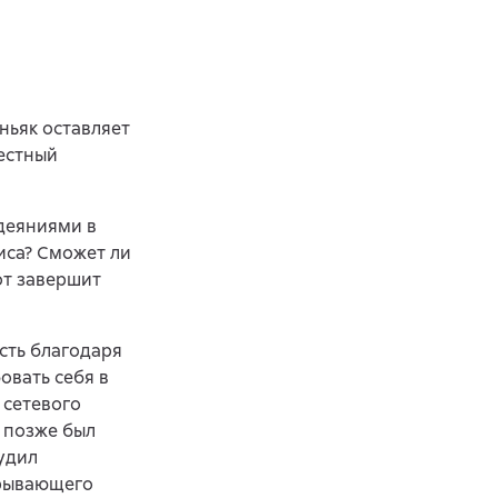
ньяк оставляет
местный
одеяниями в
иса? Сможет ли
от завершит
сть благодаря
овать себя в
 сетевого
ь позже был
удил
крывающего