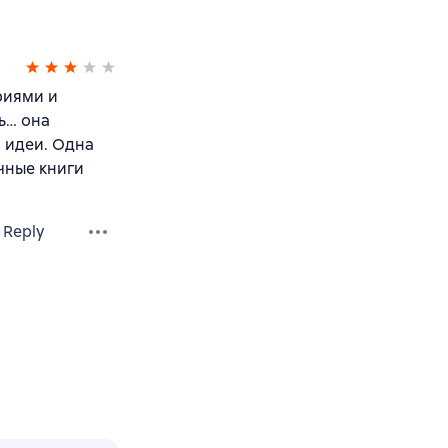
риями и
ь… она
 идеи. Одна
ычные книги
Reply