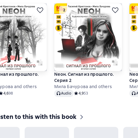
гнал из прошлого.
Nеон. Сигнал из прошлого.
Nео
Серия 2
Сер
урова and others
Мила Бачурова and others
Мил
Audio
Audi
Средний рейтинг 4,6 на основе 98 оценок
4,6
98
Audio
Средний рейтинг 4,9 на основе 53
4,9
53
isten to this with this book