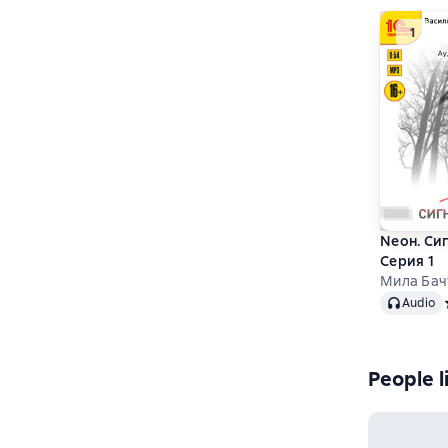
Nеон. Си
Серия 1
Мила Бач
Audio
Audio
People l