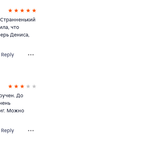
 Странненький
ила, что
перь Дениса,
Reply
ручен. До
чень
ниг. Можно
Reply