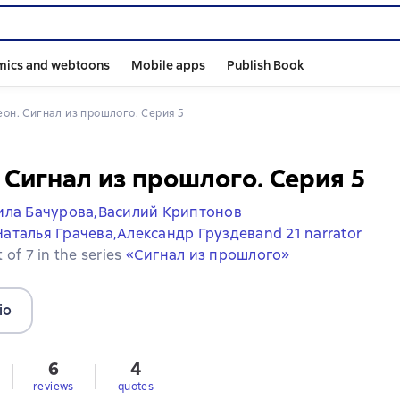
mics and webtoons
Mobile apps
Publish Book
Nеон. Сигнал из прошлого. Серия 5
 Сигнал из прошлого. Серия 5
ла Бачурова,
Василий Криптонов
Наталья Грачева,
Александр Груздев
and 21 narrator
 of 7 in the series
«Сигнал из прошлого»
io
6
4
reviews
quotes