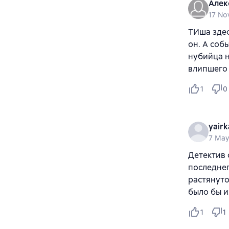
Алек
17 No
ТИша здес
он. А соб
нубийца н
влипшего 
1
0
yairk
7 May
Детектив 
‎последне
растянуто
было бы и
1
1