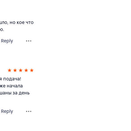
ло, но кое что
ю.
Reply
я подача!
уже начала
шаны за день
Reply