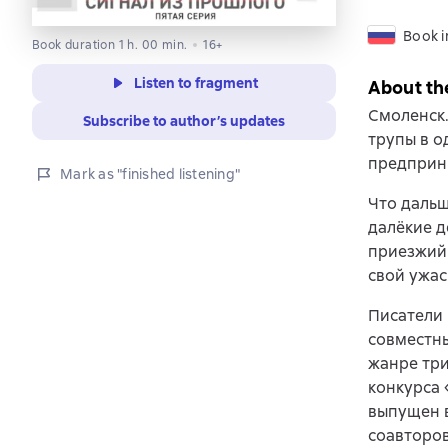
Book i
Book duration 1 h. 00 min.
16+
Listen to fragment
About th
Смоленск.
Subscribe to author’s updates
трупы в о
предприни
Mark as "finished listening"
Что дальш
далёкие д
приезжий 
свой ужас
Писатели 
совместны
жанре три
конкурса 
выпущен в
соавторо