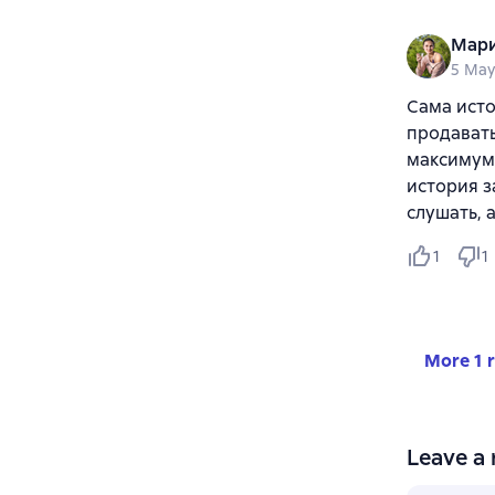
Мари
5 May
Сама исто
продавать
максимум 
история з
слушать, 
1
1
More 1 
Leave a 