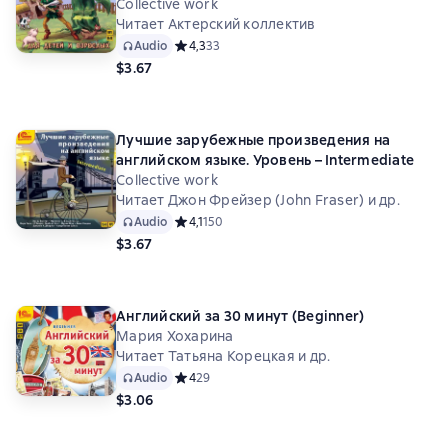
Collective work
Читает Актерский коллектив
Audio
Средний рейтинг 4,3 на основе 33 оценок
4,3
33
$3.67
Лучшие зарубежные произведения на
английском языке. Уровень – Intermediate
Collective work
Читает Джон Фрейзер (John Fraser) и др.
Audio
Средний рейтинг 4,1 на основе 150 оценок
4,1
150
$3.67
Английский за 30 минут (Beginner)
Мария Хохарина
Читает Татьяна Корецкая и др.
Audio
Средний рейтинг 4 на основе 29 оценок
4
29
$3.06