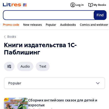
Log in
My Books
Find
Promo code
New releases
Popular
Audiobooks
Comics and webtoon
Books
Книги издательства 1С-
Паблишинг
Audio
Text
Popular
Сборник английских сказок для детей и
взрослых