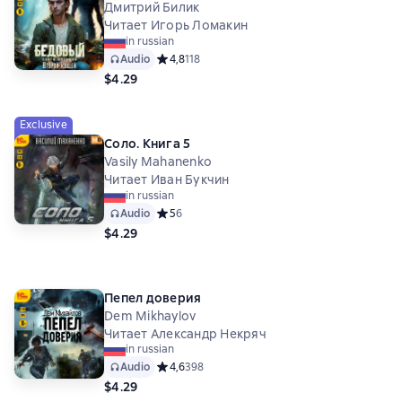
Дмитрий Билик
Читает Игорь Ломакин
in russian
Audio
Средний рейтинг 4,8 на основе 118 оценок
4,8
118
$4.29
Exclusive
Соло. Книга 5
Vasily Mahanenko
Читает Иван Букчин
in russian
Audio
Средний рейтинг 5 на основе 6 оценок
5
6
$4.29
Пепел доверия
Dem Mikhaylov
Читает Александр Некряч
in russian
Audio
Средний рейтинг 4,6 на основе 398 оценок
4,6
398
$4.29