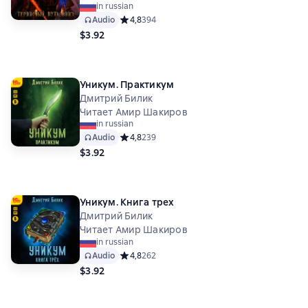
in russian
Audio
Средний рейтинг 4,8 на основе 394 оценок
4,8
394
$3.92
Уникум. Практикум
Дмитрий Билик
Читает Амир Шакиров
in russian
Audio
Средний рейтинг 4,8 на основе 239 оценок
4,8
239
$3.92
Уникум. Книга трех
Дмитрий Билик
Читает Амир Шакиров
in russian
Audio
Средний рейтинг 4,8 на основе 262 оценок
4,8
262
$3.92