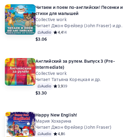
Читаем и поем по-английски! Песенки и
стихи для малышей
Collective work
Читает Джон Фрейзер (John Fraser) и др.
Audio
Средний рейтинг 4,4 на основе 14 оценок
4,4
14
$3.06
Английский за рулем. Выпуск 3 (Pre-
Intermediate)
Collective work
Читает Татьяна Корецкая и др.
Audio
Средний рейтинг 3,9 на основе 39 оценок
3,9
39
$3.30
Happy New English!
Мария Хохарина
Читает Джон Фрейзер (John Fraser)
Audio
Средний рейтинг 4,8 на основе 6 оценок
4,8
6