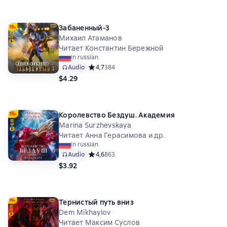
Забаненный-3
Михаил Атаманов
Читает Константин Бережной
in russian
Audio
Средний рейтинг 4,7 на основе 384 оценок
4,7
384
$4.29
Королевство Бездуш. Академия
Marina Surzhevskaya
Читает Анна Герасимова и др.
in russian
Audio
Средний рейтинг 4,6 на основе 863 оценок
4,6
863
$3.92
Тернистый путь вниз
Dem Mikhaylov
Читает Максим Суслов