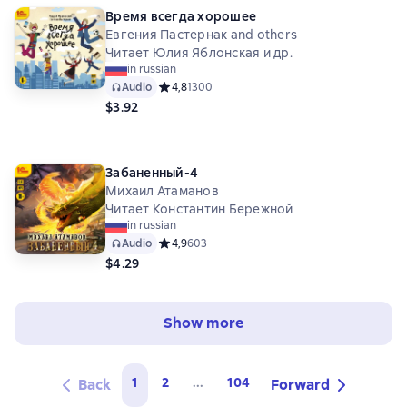
Время всегда хорошее
Евгения Пастернак and others
Читает Юлия Яблонская и др.
in russian
Audio
Средний рейтинг 4,8 на основе 1300 оценок
4,8
1300
$3.92
Забаненный-4
Михаил Атаманов
Читает Константин Бережной
in russian
Audio
Средний рейтинг 4,9 на основе 603 оценок
4,9
603
$4.29
Show more
1
2
...
104
Back
Forward