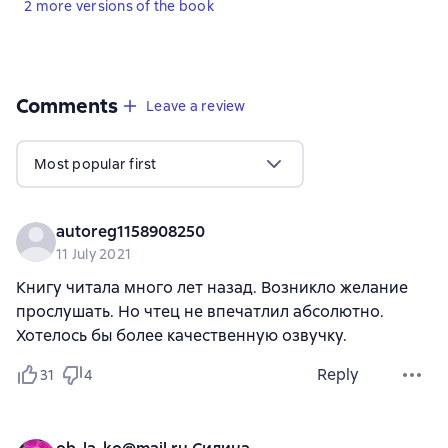
2 more versions of the book
Comments
,
41 reviews
Leave a review
Most popular first
autoreg1158908250
11 July 2021
Книгу читала много лет назад. Возникло желание
прослушать. Но чтец не впечатлил абсолютно.
Хотелось бы более качественную озвучку.
Reply
31
4