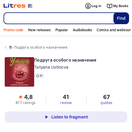
Log in
My Books
Find
Promo code
New releases
Popular
Audiobooks
Comics and webtoon
📚 
Подруга особого назначения
Подруга особого назначения
Tatyana Ustinova
Audio
4,8
41
67
877 ratings
review
quotes
Listen to fragment