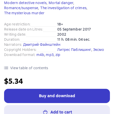
Modern detective novels
,
Mortal danger
,
Romance/suspense
,
The investigation of crimes
,
The mysterious murder
Age restriction
:
18+
Release date on Litres
:
05 September 2017
Writing date
:
2002
Duration
:
11 h. 08 min. 04 sec.
Narrators
:
Дмитрий Файнштейн
Copyright Holders
:
Литрес Паблишинг
, 
Эксмо
Download format
:
m4b
, 
mp3
, 
zip
View table of contents
$5.34
Buy and download
Add to cart