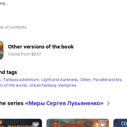
ину…
le of contents
Other versions of the book
1 book from $9.57
nd tags
c
,
Fantasy adventure
,
Light and darkness
,
Other
,
Parallel worlds
,
on of the world
,
Urban fantasy
,
Vampires
the series
«
Миры Сергея Лукьяненко
»