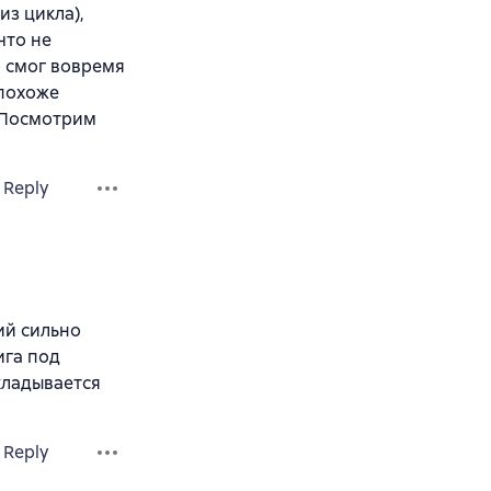
из цикла),
что не
о смог вовремя
 похоже
. Посмотрим
Reply
ий сильно
ига под
кладывается
Reply