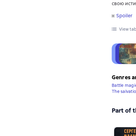
свою ист
Spoiler
View tab
Genres a
Battle magi
The salvati
Part of 