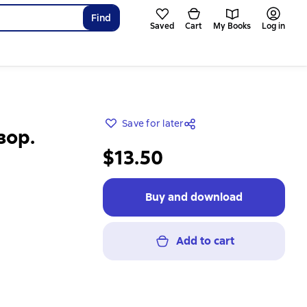
Find
Saved
Cart
My Books
Log in
Save for later
зор.
$13.50
Buy and download
Add to cart