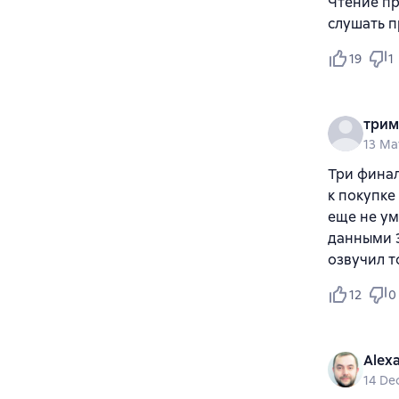
Чтение пр
слушать п
19
1
три
13 Ma
Три финал
к покупке
еще не ум
данными 3
озвучил то
12
0
Alexa
14 De