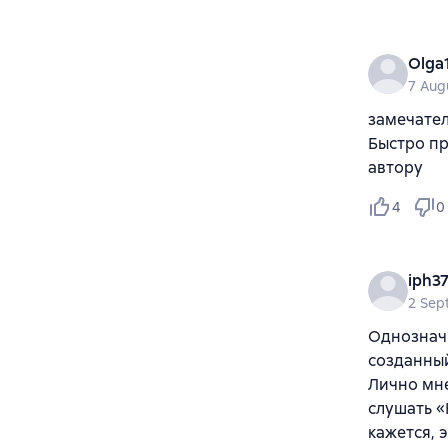
Olga
7 Aug
замечател
Быстро пр
автору
4
0
2 Sep
Однознач
созданный
Лично мне
слушать «
кажется, 