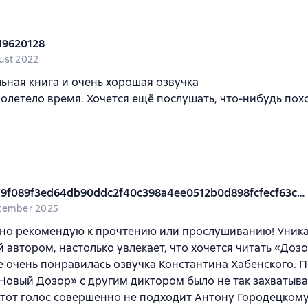
19620128
ust 2022
ьная книга и очень хорошая озвучка
олетело время. Хочется ещё послушать, что-нибудь пох
iph379f089f3ed64db90ddc2f40c398a4ee0512b0d898fcfecf63c2f65932d58413
tember 2025
но рекомендую к прочтению или прослушиванию! Уника
 автором, настолько увлекает, что хочется читать «Дозо
 очень понравилась озвучка Константина Хабенского. П
Новый Дозор» с другим диктором было не так захватыв
этот голос совершенно не подходит Антону Городецкому