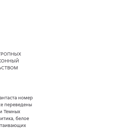
ОТРОПНЫХ
АКОННЫЙ
ЬСТВОМ
антаста номер
же переведены
 и Темных
итика, белое
тстаивающих