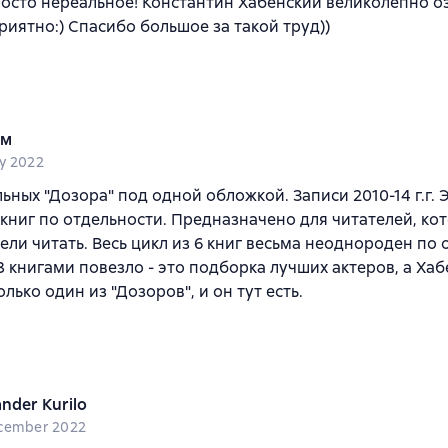
осто нереальное! Константин Хабенский великолепно оз
риятно:) Спасибо большое за такой труд))
мм
y 2022
ьных "Дозора" под одной обложкой. Записи 2010-14 г.г.
 книг по отдельности. Предназначено для читателей, кот
ели читать. Весь цикл из 6 книг весьма неоднороден по о
 книгами повезло - это подборка лучших актеров, а Ха
лько один из "Дозоров", и он тут есть.
nder Kurilo
cember 2022