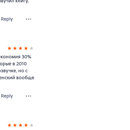
вучил книгу,
Reply
 Экономия 30%
орые в 2010
звучке, но с
бенский вообще
Reply