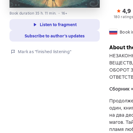
4,9
Book duration 35 h. 11 min.
16+
180 rating
Listen to fragment
Book i
Subscribe to author’s updates
About th
Mark as "finished listening"
НЕЗАКОН
ВЕЩЕСТВ
ОБОРОТ 
ОТВЕТСТ
Сборник 
Продолже
один, кни
на два де
магов. Та
пламя люб