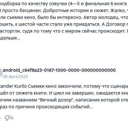
одборка по качеству озвучки (4—5 и финальная 6 книга 
 просто бесценен. Добротные истории и сюжет. Жалко, 
и съемки кино, было бы интересно. Автор молодец, чт
ршить, к шестой части стало уже приедаться. А Договор
асторгли, судя по тому что с миром сейчас происходит
 дальше…
android_c64f8a23-0187-1000-0000-000000000000
28 April 2023
xander Kurilo Сьемки кино закончили, потому что сценар
шёл от сюжета книги. И цикл не завершен, ожидается кн
очим названием "Вечный дозор", написание которой от
 раз по причине происходящих событий...
3
0