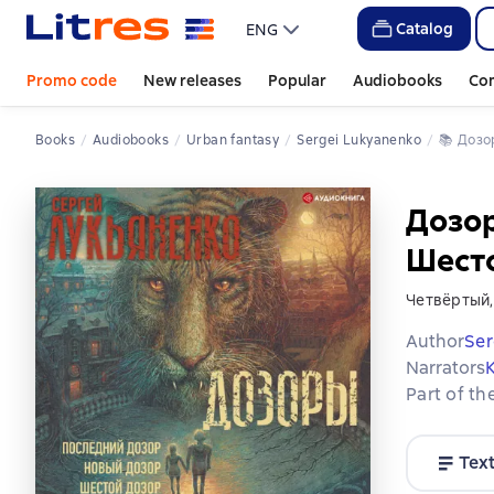
Catalog
ENG
Promo code
New releases
Popular
Audiobooks
Co
Books
Audiobooks
Urban fantasy
Sergei Lukyanenko
📚 
Доз
Дозор
Шест
Четвёртый,
Author
Ser
Narrators
Part of th
Tex