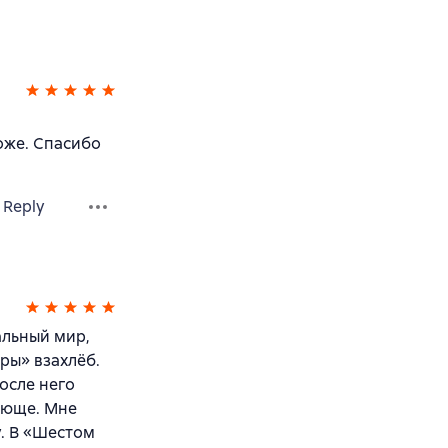
оже. Спасибо
Reply
льный мир,
ры» взахлёб.
осле него
ающе. Мне
. В «Шестом