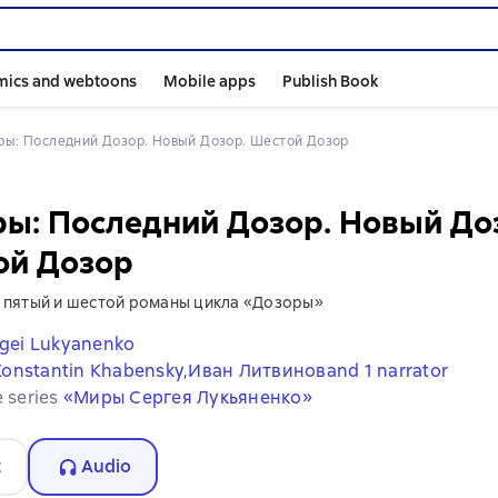
mics and webtoons
Mobile apps
Publish Book
оры: Последний Дозор. Новый Дозор. Шестой Дозор
ы: Последний Дозор. Новый До
ой Дозор
 пятый и шестой романы цикла «Дозоры»
gei Lukyanenko
Konstantin Khabensky,
Иван Литвинов
and 1 narrator
e series
«Миры Сергея Лукьяненко»
t
Audio