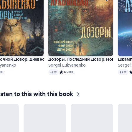
Ночной Дозор. Дневной Дозор. Сумеречный Дозор
Дозоры: Последний Дозор. Новый Дозо
Джамп:
kyanenko
Sergei Lukyanenko
Sergei
Audio
Audio
ий рейтинг 4,7 на основе 88 оценок
88
Средний рейтинг 4,9 на основе 180 оцен
4,9
180
С
isten to this with this book