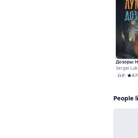
Дозоры: 
Sergei Lu
Audio
Средн
4,7
People l