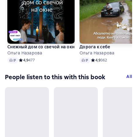
Снежный дом со свечой на окне
Дорога к себе
Ольга Назарова
Ольга Назарова
Audio
Audio
Средний рейтинг 4,9 на основе 477 оценок
4,9
477
Средний рейтинг 4,9 на 
4,9
362
People listen to this with this book
All