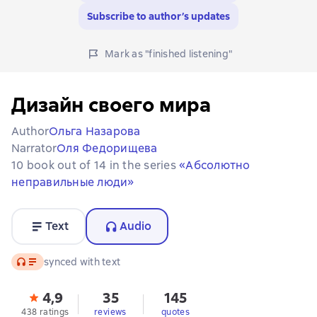
Subscribe to author’s updates
Mark as "finished listening"
Дизайн своего мира
Author
Ольга Назарова
Narrator
Оля Федорищева
10 book out of 14 in the series
«Абсолютно
неправильные люди»
Text
Audio
Audio
synced with text
4,9
35
145
438 ratings
reviews
quotes