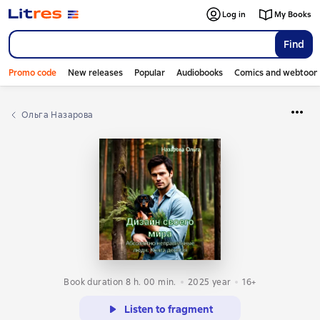
Log in
My Books
Find
Promo code
New releases
Popular
Audiobooks
Comics and webtoon
Ольга Назарова
Book duration 8 h. 00 min.
2025
year
16+
Listen to fragment