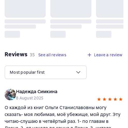
Reviews
,
35 reviews
35
See all reviews
Leave a review
Most popular first
Надежда Симкина
8 August 2025
О каждой из книг Ольги Станиславовны могу
сказать- моя любимая, моë убежище, мой друг. Эту
читаю-слушаю в четвёртый раз. 1- по главам в