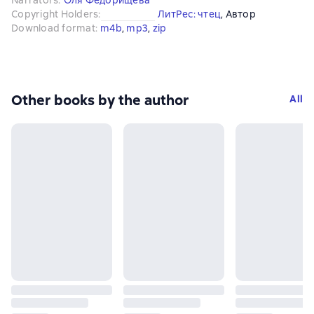
Narrators
:
Оля Федорищева
Copyright Holders
:
ЛитРес: чтец
, 
Автор
Download format
:
m4b
, 
mp3
, 
zip
Other books by the author
All