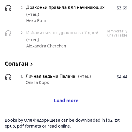
Драконьи правила для начинающих
2.
$3.69
(Чтец)
Ника Ёрш
temporarily
Избавиться от дракона за 7 дней
2.
unavailable
(Чтец)
Alexandra Cherchen
Сольган
Личная ведьма Палача
(Чтец)
1.
$4.44
Ольга Корк
Load more
Books by Оля Федорищева can be downloaded in fb2, txt,
epub, pdf formats or read online.