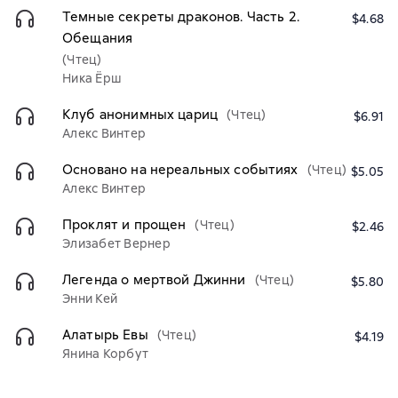
Темные секреты драконов. Часть 2.
$4.68
Обещания
(Чтец)
Ника Ёрш
Клуб анонимных цариц
(Чтец)
$6.91
Алекс Винтер
Основано на нереальных событиях
(Чтец)
$5.05
Алекс Винтер
Проклят и прощен
(Чтец)
$2.46
Элизабет Вернер
Легенда о мертвой Джинни
(Чтец)
$5.80
Энни Кей
Алатырь Евы
(Чтец)
$4.19
Янина Корбут