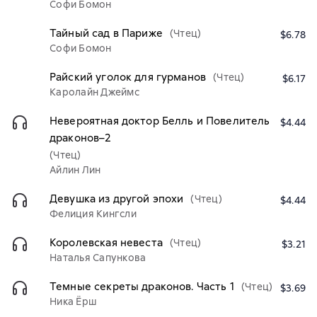
Софи Бомон
Тайный сад в Париже
(Чтец)
$6.78
Софи Бомон
Райский уголок для гурманов
(Чтец)
$6.17
Каролайн Джеймс
Невероятная доктор Белль и Повелитель
$4.44
драконов–2
(Чтец)
Айлин Лин
Девушка из другой эпохи
(Чтец)
$4.44
Фелиция Кингсли
Королевская невеста
(Чтец)
$3.21
Наталья Сапункова
Темные секреты драконов. Часть 1
(Чтец)
$3.69
Ника Ёрш