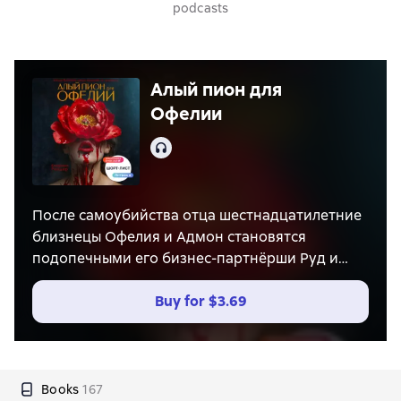
podcasts
Алый пион для
Офелии
Audio
После самоубийства отца шестнадцатилетние
близнецы Офелия и Адмон становятся
подопечными его бизнес-партнёрши Руд и
переезжают в уединённый загородный дом её
семьи, надеясь скрыться от внимания прессы.
Buy for
$3.69
Однако вместо безопасности подростки
сталкиваются с необъяснимыми, пугающими
событиями, а поведение новых
«родственников» кажется им подозрительным.
Books
167