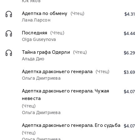
Юк Яков
Адептка по обмену
(Чтец)
$4.31
Лана Ларсон
Последняя
(Чтец)
$4.44
Olga Guseynova
Тайна графа Одерли
(Чтец)
$6.29
Альда Дио
Адептка драконьего генерала
(Чтец)
$3.69
Ольга Дмитриева
Адептка драконьего генерала. Чужая
$4.07
невеста
(Чтец)
Ольга Дмитриева
Адептка драконьего генерала. Его судьба
$4.07
(Чтец)
Ольга Дмитриева