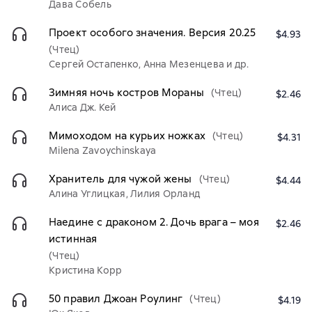
Дава Собель
Проект особого значения. Версия 20.25
$4.93
(Чтец)
Сергей Остапенко, Анна Мезенцева и др.
Зимняя ночь костров Мораны
(Чтец)
$2.46
Алиса Дж. Кей
Мимоходом на курьих ножках
(Чтец)
$4.31
Milena Zavoychinskaya
Хранитель для чужой жены
(Чтец)
$4.44
Алина Углицкая, Лилия Орланд
Наедине с драконом 2. Дочь врага – моя
$2.46
истинная
(Чтец)
Кристина Корр
50 правил Джоан Роулинг
(Чтец)
$4.19