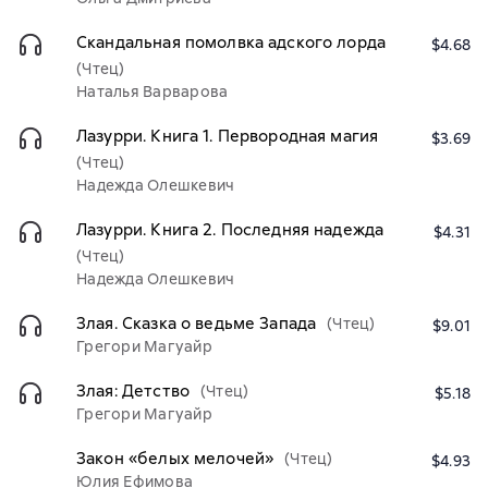
Скандальная помолвка адского лорда
$4.68
(Чтец)
Наталья Варварова
Лазурри. Книга 1. Первородная магия
$3.69
(Чтец)
Надежда Олешкевич
Лазурри. Книга 2. Последняя надежда
$4.31
(Чтец)
Надежда Олешкевич
Злая. Сказка о ведьме Запада
(Чтец)
$9.01
Грегори Магуайр
Злая: Детство
(Чтец)
$5.18
Грегори Магуайр
Закон «белых мелочей»
(Чтец)
$4.93
Юлия Ефимова