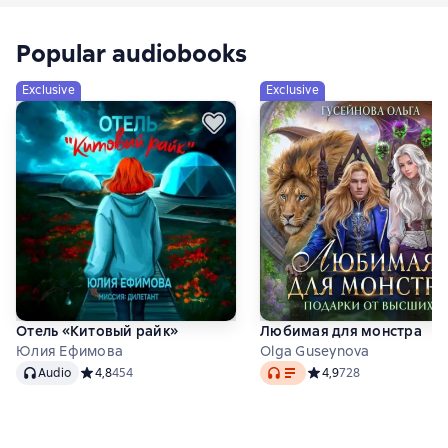
Но настоящий ужас начинается, когда одного
из домочадцев находят мёртвым…
Popular audiobooks
Exclusive
Exclusive
Отель «Китовый райк»
Любимая для монстра
Юлия Ефимова
Olga Guseynova
Audio
Audio
Audio
Средний рейтинг 4,8 на основе 454 оценок
4,8
454
Средний рейтинг 4,9 на
4,9
728