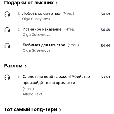
Подарки от высших
Любовь со смертью
(Чтец)
1.
$4.68
Olga Guseynova
Истинное наказание
(Чтец)
2.
$4.68
Olga Guseynova
Любимая для монстра
(Чтец)
3.
$4.44
Olga Guseynova
Разлом
Следствие ведёт дракон! Убийство
6.
$3.69
произойдёт во втором акте
(Чтец)
Алекс Найт
Тот самый Голд-Тери