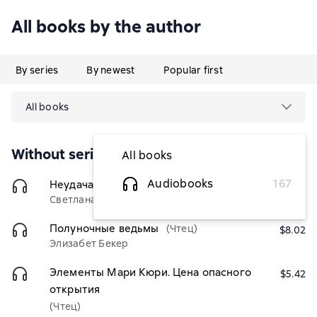
All books by the author
By series
By newest
Popular first
All books
Without series
All books
Audiobooks
167
Неудача в наследство
(Чтец)
$4.19
Светлана Романюк
Полуночные ведьмы
(Чтец)
$8.02
Элизабет Бекер
Элементы Мари Кюри. Цена опасного
$5.42
открытия
(Чтец)