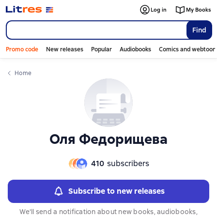
Слайдер с книгами
Log in
My Books
Find
Promo code
New releases
Popular
Audiobooks
Comics and webtoon
Home
Оля Федорищева
410
subscribers
Subscribe to new releases
We'll send a notification about new books, audiobooks,