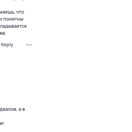
аешь, что
 и понятны
кладывается
ев.
Reply
деалов, а в
е!