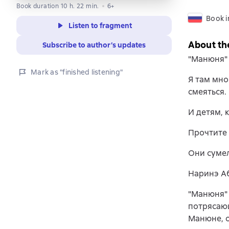
Book duration 10 h. 22 min.
6+
Book i
Listen to fragment
About th
Subscribe to author’s updates
"Манюня" 
Mark as "finished listening"
Я там мно
смеяться.
И детям, 
Прочтите 
Они сумел
Наринэ А
"Манюня" 
потрясающ
Манюне, о