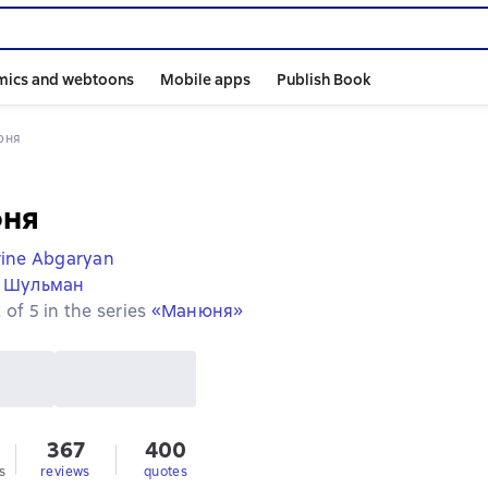
mics and webtoons
Mobile apps
Publish Book
юня
ня
ine Abgaryan
. Шульман
 of 5 in the series
«Манюня»
367
400
s
reviews
quotes