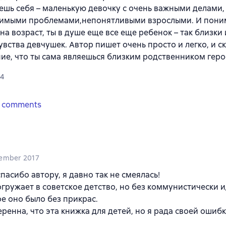
шь себя – маленькую девочку с очень важными делами,
имыми проблемами,непонятливыми взрослыми. И поним
на возраст, ты в душе еще все еще ребенок – так близки
увства девчушек. Автор пишет очень просто и легко, и с
ие, что ты сама являешься близким родственником геро
4
 comments
ember 2017
пасибо автору, я давно так не смеялась!
гружает в советское детство, но без коммунистически и
ое оно было без прикрас.
еренна, что эта книжка для детей, но я рада своей ошибк