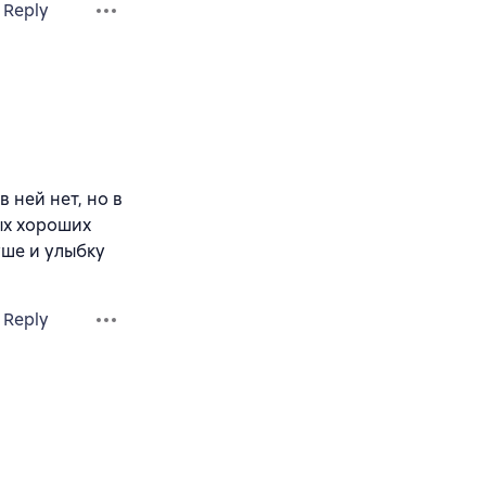
Reply
 ней нет, но в
ых хороших
уше и улыбку
Reply