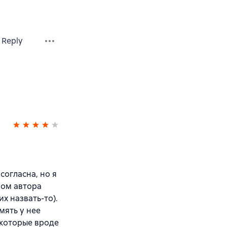
Reply
согласна, но я
вом автора
х назвать-то).
мять у нее
,которые вроде