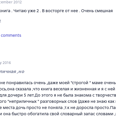
cember 2012
книга . Читаю уже 2 . В восторге от нее . Очень смешная
2
 comments
y 2016
личная ,но
е понравилась очень ,даже моей "строгой " маме очень
сь,она сказала ,что книга веселая и жизненная и я с ней 
для дочери 5 лет.До этого я не была знакома с творчест
ого "неприличных " разговорных слов (даже не знаю как и
 места дочь просто не поняла ,т.к не доросла просто.Па
и она быстро обогатила свой словарный запас словами 