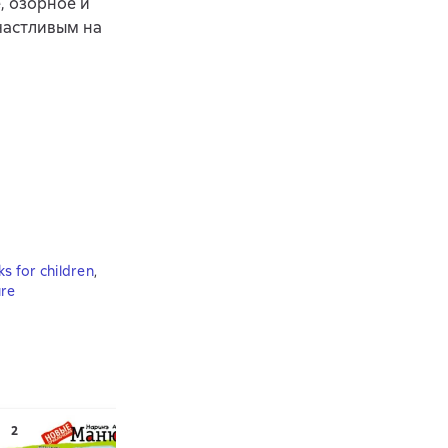
, озорное и
частливым на
s for children
,
ure