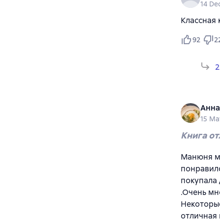
14 De
Классная 
92
2
2
Анна
15 Ma
Книга от
Манюня мн
понравило
покупала 
.Очень мн
Некоторые
отличная 