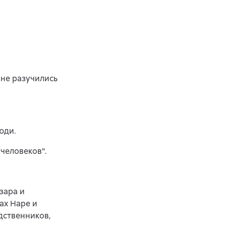
 не разучились
юди.
человеков".
зара и
ах Наре и
дственников,