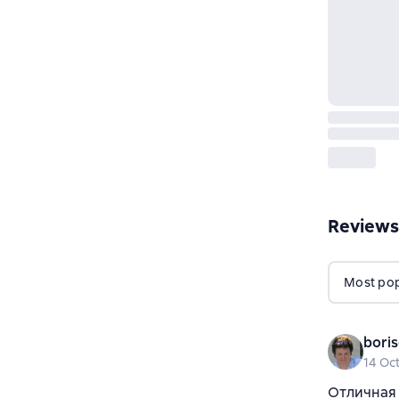
Reviews
Most popu
bori
14 Oc
Отличная 