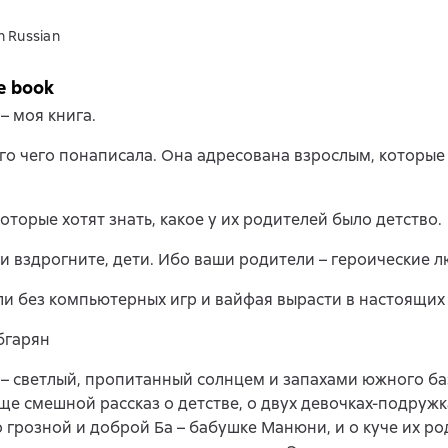
n Russian
e book
– моя книга.
го чего понаписала. Она адресована взрослым, которые
которые хотят знать, какое у их родителей было детство.
и вздрогните, дети. Ибо ваши родители – героические л
и без компьютерных игр и вайфая вырасти в настоящих 
бгарян
– светлый, пропитанный солнцем и запахами южного ба
е смешной рассказ о детстве, о двух девочках-подружк
 грозной и доброй Ба – бабушке Манюни, и о куче их ро