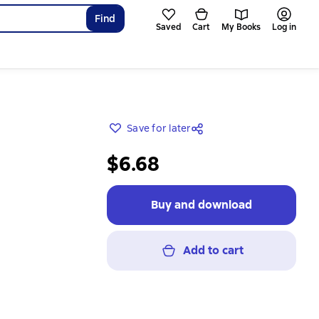
Find
Saved
Cart
My Books
Log in
Save for later
$6.68
Buy and download
Add to cart