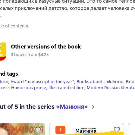
 попадающих в казусные ситуации. Это то самое теплое
селых приключений детство, которое делает человека с
.
le of contents
Other versions of the book
3 books from $4.25
nd tags
ture
,
Award "manuscript of the year"
,
Books about childhood
,
Book
prose
,
Humorous prose
,
Illustrated edition
,
Modern Russian literat
ut of 5 in the series
«Манюня»