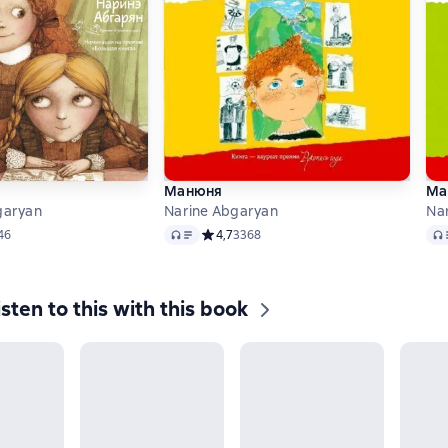
Манюня
Ма
garyan
Narine Abgaryan
Na
Audio
Aud
ий рейтинг 4,7 на основе 46 оценок
46
Средний рейтинг 4,7 на основе 3368 оце
4,7
3368
isten to this with this book