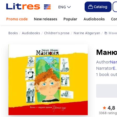
Catalog
ENG
Promo code
New releases
Popular
Audiobooks
Co
Books
Audiobooks
Children's prose
Narine Abgaryan
📚 
Ман
Маню
Author
Nar
Narrator
Е
1 book out
4,8
3368 rating