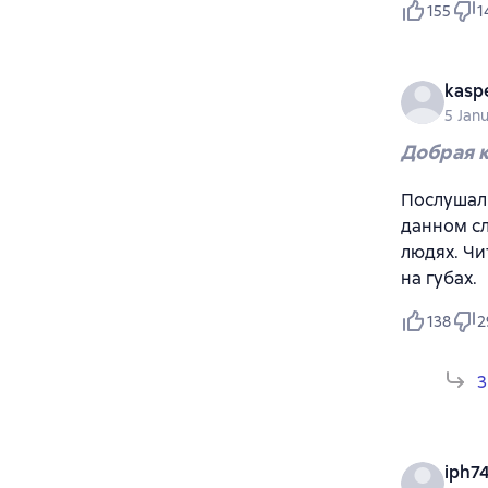
155
1
kasp
5 Jan
Добрая 
Послушал 
данном сл
людях. Чи
на губах.
138
2
3
iph7