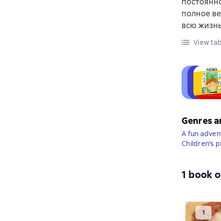
постоянно
полное ве
всю жизнь
View tab
Genres a
A fun adven
Children's 
1 book o