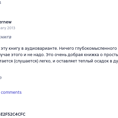
4
ernew
uary 2013
книга
эту книгу в аудиоварианте. Ничего глубокомысленного в
учае этого и не надо. Это очень добрая книжка о прост
тается (слушается) легко, и оставляет теплый осадок в д
9
 comments
4E2F52C4CFC