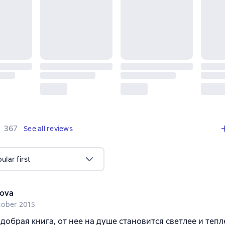
,
367 reviews
367
See all reviews
lar first
sova
tober 2015
добрая книга, от нее на душе становится светлее и тепл