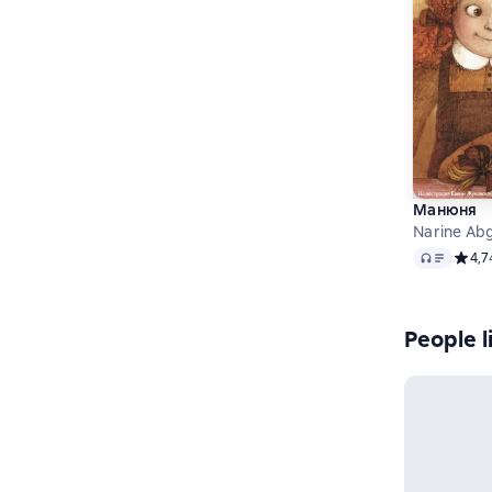
Манюня
Narine Ab
Audio
Средн
4,7
People l