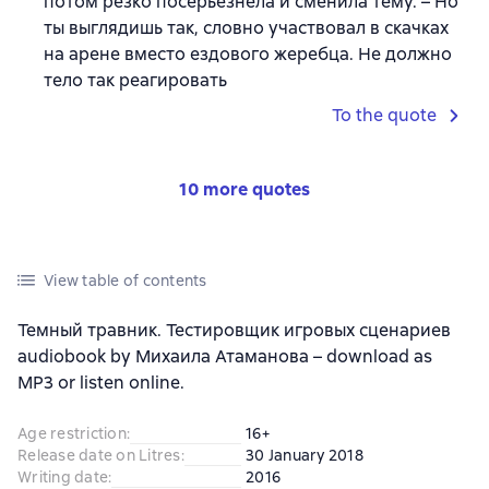
потом резко посерьезнела и сменила тему. – Но
ты выглядишь так, словно участвовал в скачках
на арене вместо ездового жеребца. Не должно
тело так реагировать
To the quote
10 more quotes
View table of contents
Темный травник. Тестировщик игровых сценариев
audiobook by Михаила Атаманова – download as
MP3 or listen online.
Age restriction
:
16+
Release date on Litres
:
30 January 2018
Writing date
:
2016