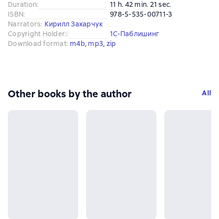
Duration
:
11 h. 42 min. 21 sec.
ISBN
:
978-5-535-00711-3
Narrators
:
Кирилл Захарчук
Copyright Holder:
:
1С-Паблишинг
Download format
:
m4b
, 
mp3
, 
zip
Other books by the author
All