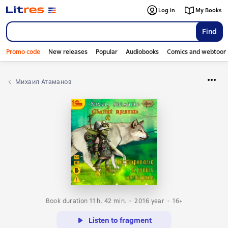
Log in
My Books
Find
Promo code
New releases
Popular
Audiobooks
Comics and webtoon
Михаил Атаманов
Book duration 11 h. 42 min.
2016
year
16+
Listen to fragment