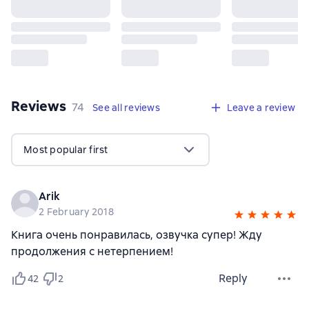
Reviews
,
74 reviews
74
See all reviews
Leave a review
Most popular first
Arik
2 February 2018
Книга очень понравилась, озвучка супер! Жду
продолжения с нетерпением!
Reply
42
2