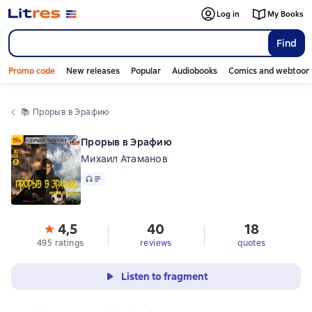
Log in
My Books
Find
Promo code
New releases
Popular
Audiobooks
Comics and webtoon
📚 
Прорыв в Эрафию
Прорыв в Эрафию
Михаил Атаманов
Audio
4,5
40
18
495 ratings
reviews
quotes
Listen to fragment