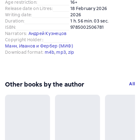
Age restriction
:
16+
Release date on Litres
:
18 February 2026
Writing date
:
2026
Duration
:
1 h. 56 min. 03 sec.
ISBN
:
9785002506781
Narrators
:
Андрей Кузнецов
Copyright Holder:
:
Манн, Иванов и Фербер (МИФ)
Download format
:
m4b
, 
mp3
, 
zip
Other books by the author
All