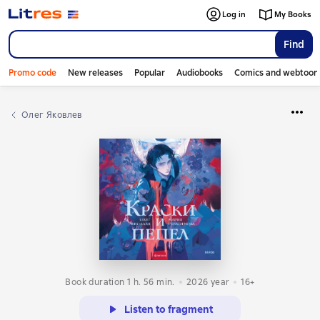
Log in
My Books
Find
Promo code
New releases
Popular
Audiobooks
Comics and webtoon
Олег Яковлев
Book duration 1 h. 56 min.
2026
year
16+
Listen to fragment