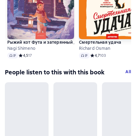
Рыжий кот Фута и затерянный домик в горах
Смертельная удача
Nagi Shimeno
Richard Osman
Audio
Audio
Средний рейтинг 4,5 на основе 17 оценок
4,5
17
Средний рейтинг 4,7 на 
4,7
103
People listen to this with this book
All