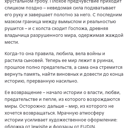
хрустальном гробу. Плохое предчувствие приходит
слишком поздно – неведомая сила подхватывает
его руку и завершает полотно за него. С последним
мазком граница между вымыслом и реальностью
рушится – и с холста сходит Госпожа, древняя
владычица разрушенного мира, одержимая жаждой
мести.
Когда-то она правила, любила, вела войны и
растила сыновей. Теперь ее мир лежит в руинах,
прошлое полно предательств, а сама она стремится
вернуть память, найти виновных и довести до конца
историю, прерванную насильно.
Ее возвращение – начало истории о власти, любви,
предательстве и пепле, из которого возрождаются
миры. Осторожно: дальше – мир, из которого не
хочется возвращаться. Мрачную атмосферу
истории усиливает художественное оформление:
обложка от lewisite и форзацы от EUDJN.