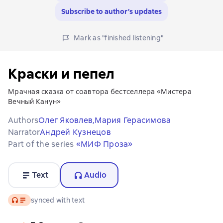
Subscribe to author’s updates
Mark as "finished listening"
Краски и пепел
Мрачная сказка от соавтора бестселлера «Мистера
Вечный Канун»
Authors
Олег Яковлев,
Мария Герасимова
Narrator
Андрей Кузнецов
Part of the series
«МИФ Проза»
Text
Audio
Audio
synced with text