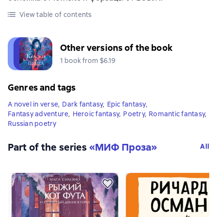
View table of contents
Other versions of the book
1 book from $6.19
Genres and tags
A novel in verse
,
Dark fantasy
,
Epic fantasy
,
Fantasy adventure
,
Heroic fantasy
,
Poetry
,
Romantic fantasy
,
Russian poetry
Part of the series
«
МИФ Проза
»
All