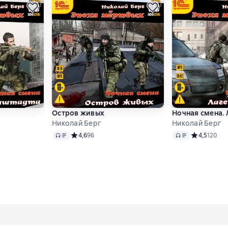
а
Остров живых
Ночная смена.
Николай Берг
Николай Берг
Audio
Audio
 4,8 на основе 66 оценок
Средний рейтинг 4,6 на основе 96 оценок
4,6
96
Средний рей
4,5
120