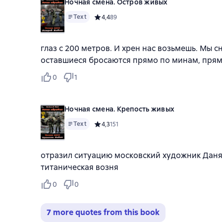
Ночная смена. Остров живых
Text
Средний рейтинг 4,4 на основе 89 оценок
4,4
89
глаз с 200 метров. И хрен нас возьмешь. Мы 
оставшиеся бросаются прямо по минам, прямо
0
1
Ночная смена. Крепость живых
Text
Средний рейтинг 4,3 на основе 151 оценок
4,3
151
отразил ситуацию московский художник Даня К
титаническая возня
0
0
7 more quotes from this book