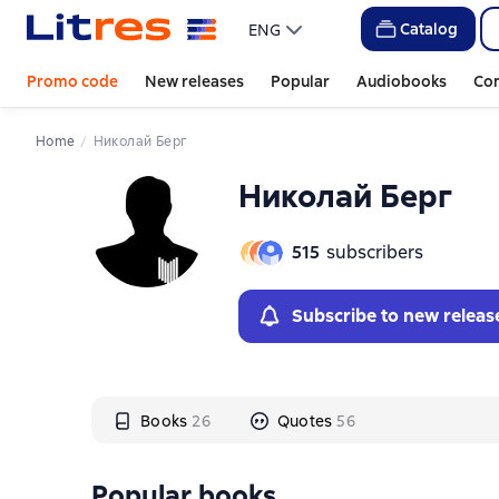
Слайдер с книгами
Слайдер с книгами
Catalog
ENG
Promo code
New releases
Popular
Audiobooks
Co
Home
Николай Берг
Николай Берг
515
subscribers
Subscribe to new releas
Books
26
Quotes
56
Popular books