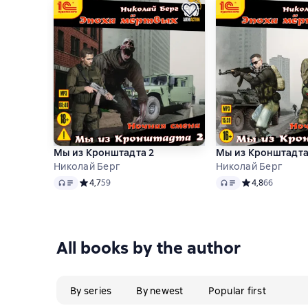
Мы из Кронштадта 2
Мы из Кронштадт
Николай Берг
Николай Берг
Audio
Audio
Средний рейтинг 4,7 на основе 59 оценок
4,7
59
Средний рейтинг
4,8
66
All books by the author
By series
By newest
Popular first