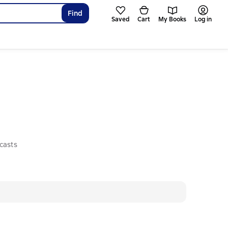
Find
Saved
Cart
My Books
Log in
casts