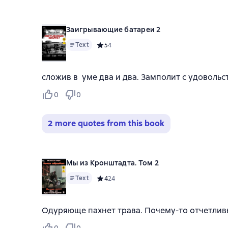
Заигрывающие батареи 2
Text
Средний рейтинг 5 на основе 4 оценок
5
4
сложив в уме два и два. Замполит с удоволь
0
0
2 more quotes from this book
Мы из Кронштадта. Том 2
Text
Средний рейтинг 4 на основе 24 оценок
4
24
Одуряюще пахнет трава. Почему-то отчетливы