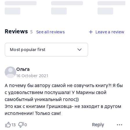
Reviews
,
5 reviews
5
See all reviews
Leave a review
Most popular first
Ольга
16 October 2021
А почему бы автору самой не озвучить книгу?! Я бы
с удовольствием послушала! У Марины свой
самобытный уникальный голос))
Это как с книгами Гришковца- не заходит в другом
исполнении! Только сам!
Reply
13
0