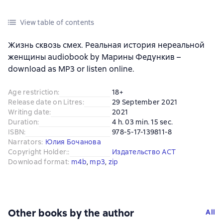
View table of contents
Жизнь сквозь смех. Реальная история нереальной
женщины audiobook by Марины Федункив –
download as MP3 or listen online.
Age restriction
:
18+
Release date on Litres
:
29 September 2021
Writing date
:
2021
Duration
:
4 h. 03 min. 15 sec.
ISBN
:
978-5-17-139811-8
Narrators
:
Юлия Бочанова
Copyright Holder:
:
Издательство АСТ
Download format
:
m4b
, 
mp3
, 
zip
Other books by the author
All