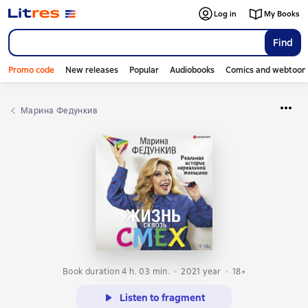
Log in
My Books
Find
Promo code
New releases
Popular
Audiobooks
Comics and webtoon
Марина Федункив
Book duration 4 h. 03 min.
2021
year
18+
Listen to fragment