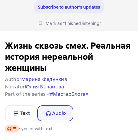
Subscribe to author’s updates
Mark as "finished listening"
Жизнь сквозь смех. Реальная
история нереальной
женщины
Author
Марина Федункив
Narrator
Юлия Бочанова
Part of the series
«#МастерБлога»
Text
Audio
Audio
synced with text