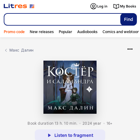
Log in
My Books
Find
Promo code
New releases
Popular
Audiobooks
Comics and webtoon
Макс  Далин
Book duration 13 h. 10 min.
2024
year
16+
Listen to fragment