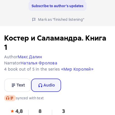
Subscribe to author’s updates
Mark as "finished listening"
Костер и Саламандра. Книга
1
Author
Макс Далин
Narrator
Наталья Фролова
4 book out of 5 in the series
«Мир Королей»
Text
Audio
Audio
synced with text
4,8
8
3