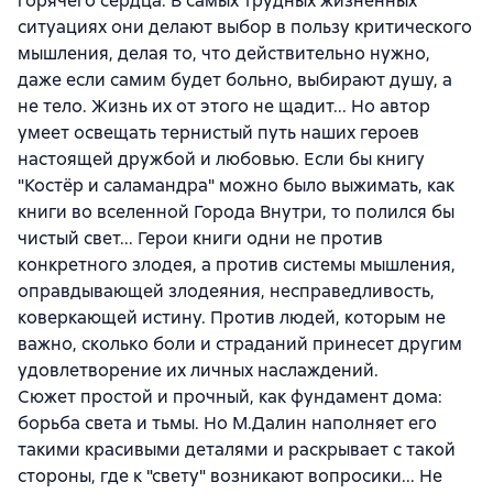
горячего сердца. В самых трудных жизненных
ситуациях они делают выбор в пользу критического
мышления, делая то, что действительно нужно,
даже если самим будет больно, выбирают душу, а
не тело. Жизнь их от этого не щадит... Но автор
умеет освещать тернистый путь наших героев
настоящей дружбой и любовью. Если бы книгу
"Костёр и саламандра" можно было выжимать, как
книги во вселенной Города Внутри, то полился бы
чистый свет... Герои книги одни не против
конкретного злодея, а против системы мышления,
оправдывающей злодеяния, несправедливость,
коверкающей истину. Против людей, которым не
важно, сколько боли и страданий принесет другим
удовлетворение их личных наслаждений.
Сюжет простой и прочный, как фундамент дома:
борьба света и тьмы. Но М.Далин наполняет его
такими красивыми деталями и раскрывает с такой
стороны, где к "свету" возникают вопросики... Не