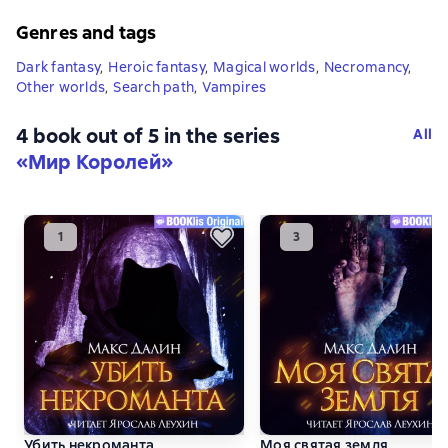
Genres and tags
Dark fantasy
,
Heroic fantasy
,
Magical worlds
,
Necromancy
,
Other worlds
,
Search path
,
Vampires
4 book out of 5 in the series
All
«Мир Королей»
Убить некроманта
Моя святая земля