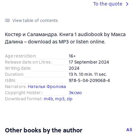
To the quote
View table of contents
Костер и Саламандра. Книга 1 audiobook by Макса
Далина – download as MP3 or listen online.
Age restriction
:
16+
Release date on Litres
:
17 September 2024
Writing date
:
2024
Duration
:
13 h. 10 min. 11 sec.
ISBN
:
978-5-04-209068-4
Narrators
:
Наталья Фролова
Copyright Holder:
:
Эксмо
Download format
:
m4b
, 
mp3
, 
zip
Other books by the author
All