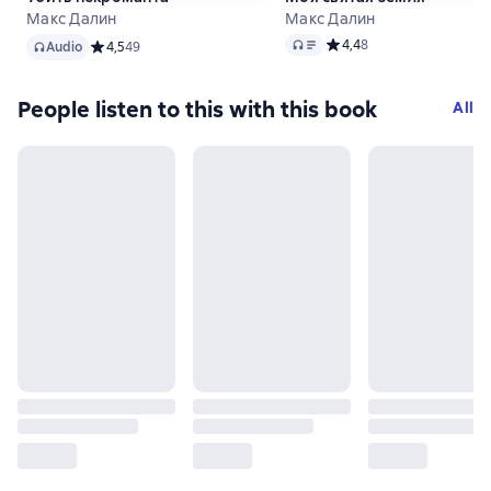
Макс Далин
Макс Далин
Audio
Audio
Средний рейтинг 4,4 на 
4,4
8
Audio
Средний рейтинг 4,5 на основе 49 оценок
4,5
49
People listen to this with this book
All