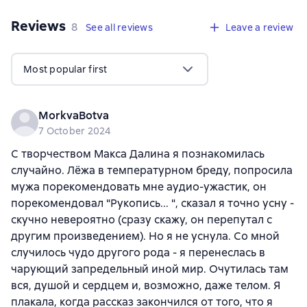
Reviews
,
8 reviews
8
See all reviews
Leave a review
Most popular first
MorkvaBotva
7 October 2024
С творчеством Макса Далина я познакомилась
случайно. Лёжа в температурном бреду, попросила
мужа порекомендовать мне аудио-ужастик, он
порекомендовал "Рукопись... ", сказал я точно усну -
скучно невероятно (сразу скажу, он перепутал с
другим произведением). Но я не уснула. Со мной
случилось чудо другого рода - я перенеслась в
чарующий запредельный иной мир. Очутилась там
вся, душой и сердцем и, возможно, даже телом. Я
плакала, когда рассказ закончился от того, что я