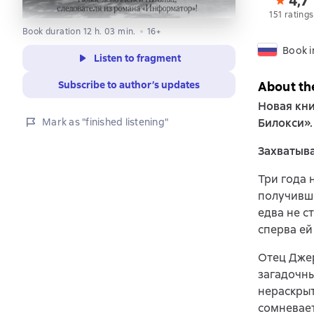
4,7
151 ratings
Book duration 12 h. 03 min.
16+
Book i
Listen to fragment
Subscribe to author’s updates
About th
Новая кни
Mark as "finished listening"
Билокси».
Захватыв
Три года 
получивш
едва не с
сперва ей
Отец Джер
загадочны
нераскрыт
сомневает