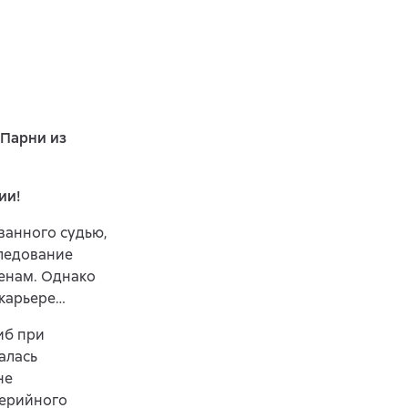
«Парни из
ии!
ванного судью,
ледование
менам. Однако
 карьере…
иб при
алась
не
серийного