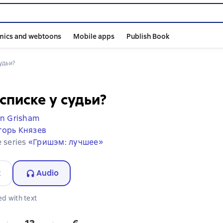
mics and webtoons
Mobile apps
Publish Book
судьи?
 списке у судьи?
n Grisham
горь Князев
e series
«Гришэм: лучшее»
t
Audio
d with text