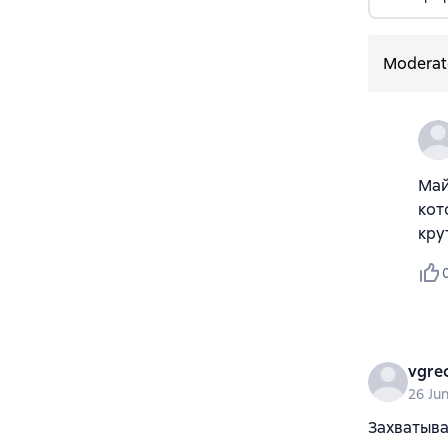
Modera
Май
кот
кру
vgre
26 Ju
Захватыва