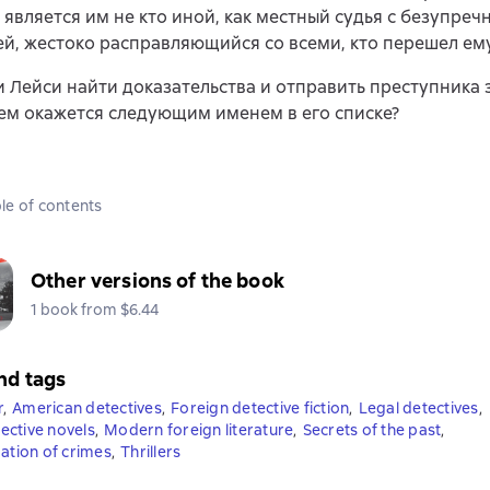
 является им не кто иной, как местный судья с безупреч
й, жестоко расправляющийся со всеми, кто перешел ему
 Лейси найти доказательства и отправить преступника 
ем окажется следующим именем в его списке?
le of contents
Other versions of the book
1 book from $6.44
nd tags
r
,
American detectives
,
Foreign detective fiction
,
Legal detectives
,
ctive novels
,
Modern foreign literature
,
Secrets of the past
,
gation of crimes
,
Thrillers