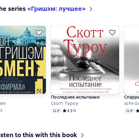
the series
«
Гришэм: лучшее
»
Последнее испытание
Спарр
ham
Скотт Туроу
John G
Audio
Audio
ий рейтинг 4,1 на основе 55 оценок
55
Средний рейтинг 4,3 на основе 16 оценок
4,3
16
С
isten to this with this book