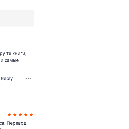
у те книги,
ли самые
Reply
са. Перевод