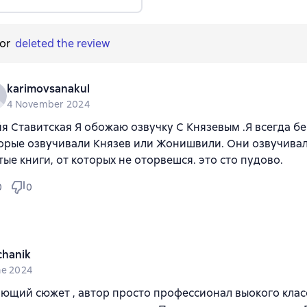
tor
deleted the review
karimovsanakul
4 November 2024
я Ставитская Я обожаю озвучку С Князевым .Я всегда бер
орые озвучивали Князев или Жонишвили. Они озвучива
тые книги, от которых не оторвешся. это сто пудово.
0
0
chanik
ne 2024
ющий сюжет , автор просто профессионал выокого клас