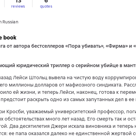
13
6
reviews
quotes
n Russian
e book
га от автора бестселлеров «Пора убивать», «Фирма» и 
ающий юридический триллер о серийном убийце в мант
назад Лейси Штольц вывела на чистую воду коррумпиро
его миллионы долларов от мафиозного синдиката. Расс
тоило ей жизни, и теперь Лейси, наконец, готова к пере
 предстоит раскрыть одно из самых запутанных дел в ее
и Кросби, уважаемый университетский профессор, пог
х обстоятельствах много лет назад. Его смерть так и ост
ой. Два десятилетия Джери искала виновника и теперь 
ся: ее папа оказался далеко не единственной жертвой 