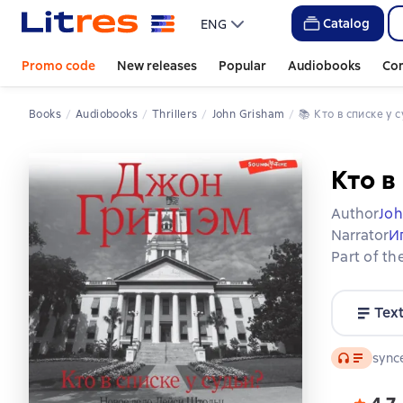
Catalog
ENG
Promo code
New releases
Popular
Audiobooks
Co
Books
Audiobooks
Thrillers
John Grisham
📚 
Кто в списке у 
Кто в
Author
Joh
Narrator
И
Part of th
Tex
Audio
synce