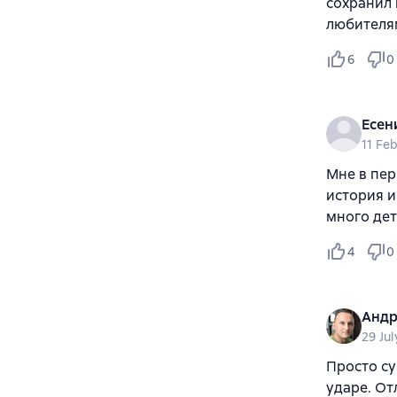
сохранил
любителям
6
0
Есен
11 Fe
Мне в пер
история и
много дет
4
0
Андр
29 Ju
Просто су
ударе. От