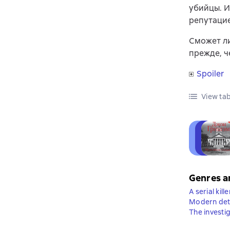
убийцы. И
репутацие
Сможет ли
прежде, ч
Spoiler
View tab
Genres a
A serial kille
Modern dete
The investi