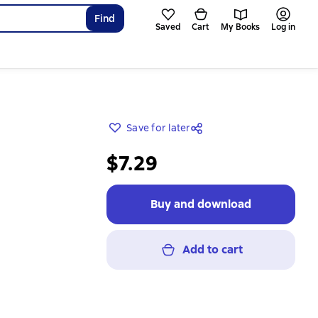
Find
Saved
Cart
My Books
Log in
Save for later
$7.29
Buy and download
Add to cart