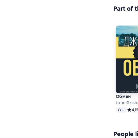
Part of 
Обмен
John Gris
Audio
Средн
4,1
People l