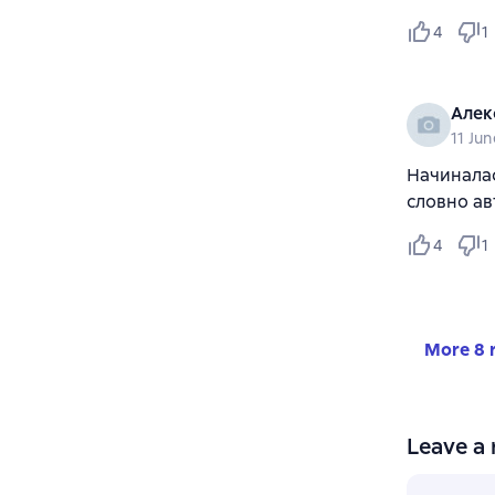
4
1
Алек
11 Ju
Начиналас
словно ав
4
1
More 8 
Leave a 