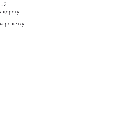
ной
 дорогу.
за решетку