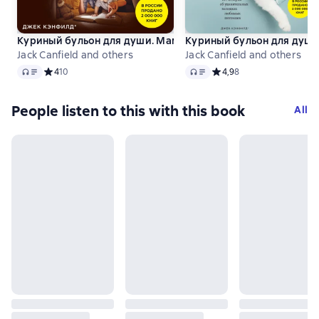
Куриный бульон для души. Мама и сын. 101 история о без
Куриный бульон для души.
Jack Canfield and others
Jack Canfield and others
Audio
Audio
Средний рейтинг 4 на основе 10 оценок
4
10
Средний рейтинг 4,9 на 
4,9
8
People listen to this with this book
All