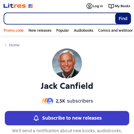
Слайдер с книгами
Слайдер с книгами
Log in
My Books
Find
Promo code
New releases
Popular
Audiobooks
Comics and webtoon
Home
Jack Canfield
2,5К
subscribers
Subscribe to new releases
We'll send a notification about new books, audiobooks,