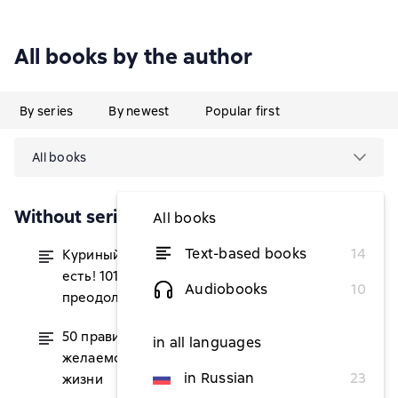
All books by the author
By series
By newest
Popular first
All books
Without series
All books
Text-based books
14
Куриный бульон для души. Выход
from $3.64
есть! 101 история о том, как
Audiobooks
10
преодолеть любые трудности
50 правил успеха, чтобы достичь
from $4.25
in all languages
желаемого в бизнесе и в личной
in Russian
23
жизни