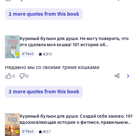
2 more quotes from this book
Куриный бульон для души. Не могу поверить, что
это сделала моя кошка! 101 история об
удивительных выходках любимых питомцев
Text
Средний рейтинг 4,5 на основе 10 оценок
4,5
10
Недавно мы со своими тремя кошками
0
0
2 more quotes from this book
Куриный бульон для души. Создай себя заново. 101
вдохновляющая история о фитнесе, правильном
питании и работе над собой
Text
Средний рейтинг 4 на основе 157 оценок
4
157