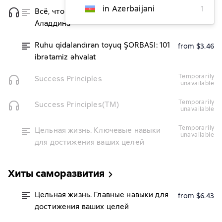
in Azerbaijani
1
Всё, что душа пожелает, или Фактор
from $4.86
Аладдина
Ruhu qidalandıran toyuq ŞORBASI: 101
from $3.46
ibrətamiz əhvalat
temporarily
Success Principles
unavailable
temporarily
Success Principles(TM)
unavailable
temporarily
Цельная жизнь. Ключевые навыки
unavailable
для достижения ваших целей
Хиты саморазвития
Цельная жизнь. Главные навыки для
from $6.43
достижения ваших целей