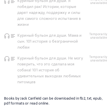
Куриный бульон для души. Я
unavailable
победил рак! Истории, которые
дарят надежду, поддержку и силы
для самого сложного испытания в
жизни
temporarily
Куриный бульон для души. Мама и
unavailable
сын. 101 история о безграничной
любви
temporarily
Куриный бульон для души. Не могу
unavailable
поверить, что это сделала моя
собака! 101 история об
удивительных выходках любимых
питомцев
Books by Jack Canfield can be downloaded in fb2, txt, epub,
pdf formats or read online.