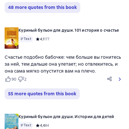
48 more quotes from this book
Куриный бульон для души. 101 история о счастье
Text
Средний рейтинг 4,1 на основе 177 оценок
4,1
177
Счастье подобно бабочке: чем больше вы гонитесь
за ней, тем дальше она улетает; но отвлекитесь, и
она сама мягко опустится вам на плечо.
90
2
55 more quotes from this book
Куриный бульон для души. Истории для детей
Text
Средний рейтинг 4,4 на основе 84 оценок
4,4
84