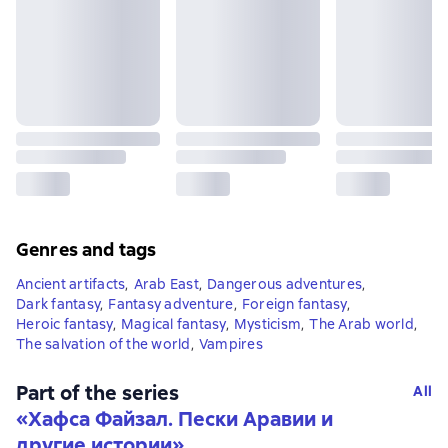
Genres and tags
Ancient artifacts
,
Arab East
,
Dangerous adventures
,
Dark fantasy
,
Fantasy adventure
,
Foreign fantasy
,
Heroic fantasy
,
Magical fantasy
,
Mysticism
,
The Arab world
,
The salvation of the world
,
Vampires
Part of the series
All
«
Хафса Файзал. Пески Аравии и
другие истории
»