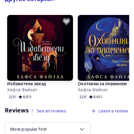
Избавители звезд
Охотники за пламенем
Хафса Файзал
Хафса Файзал
Audio
Audio
Средний рейтинг 4,6 на основе 19 оценок
4,6
19
Средний рейтинг 4,4 на 
4,4
45
Reviews
,
1 review
1
See all reviews
Leave a review
Most popular first