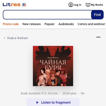
Log in
My Books
Find
Promo code
New releases
Popular
Audiobooks
Comics and webtoon
Хафса Файзал
Book duration 11 h. 02 min.
2024
year
16+
Listen to fragment