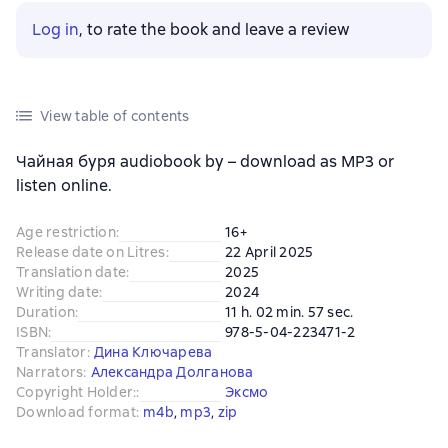
Log in
, to rate the book and leave a review
View table of contents
Чайная буря audiobook by – download as MP3 or
listen online.
Age restriction
:
16+
Release date on Litres
:
22 April 2025
Translation date
:
2025
Writing date
:
2024
Duration
:
11 h. 02 min. 57 sec.
ISBN
:
978-5-04-223471-2
Translator
:
Дина Ключарева
Narrators
:
Александра Долганова
Copyright Holder:
:
Эксмо
Download format
:
m4b
, 
mp3
, 
zip