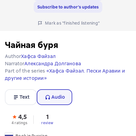
Subscribe to author’s updates
Mark as "finished listening"
Чайная буря
Author
Хафса Файзал
Narrator
Александра Долганова
Part of the series
«Хафса Файзал. Пески Аравии и
другие истории»
Text
Audio
4,5
1
4 ratings
review