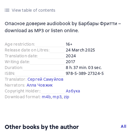
View table of contents
Опасное доверие audiobook by Барбары Фритти –
download as MP3 or listen online.
Age restriction
:
16+
Release date on Litres
:
24 March 2025
Translation date
:
2024
Writing date
:
2017
Duration
:
8 h. 37 min. 03 sec.
ISBN
:
978-5-389-27324-5
Translator
:
Сергей Самуйлов
Narrators
:
Алла Човжик
Copyright Holder:
:
Азбука
Download format
:
m4b
, 
mp3
, 
zip
Other books by the author
All