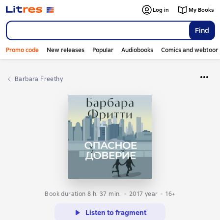
Log in
My Books
Find
Promo code
New releases
Popular
Audiobooks
Comics and webtoon
Barbara Freethy
Book duration 8 h. 37 min.
2017
year
16+
Listen to fragment