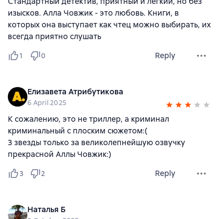
Стандартный детектив, приятный и лёгкий, но без
изысков. Алла Човжик - это любовь. Книги, в
которых она выступает как чтец можно выбирать, их
всегда приятно слушать
Reply
1
0
Елизавета Атрибутикова
6 April 2025
К сожалению, это не триллер, а криминал
криминальный с плоским сюжетом:(
3 звезды только за великолепнейшую озвучку
прекрасной Аллы Човжик:)
Reply
3
2
Наталья Б