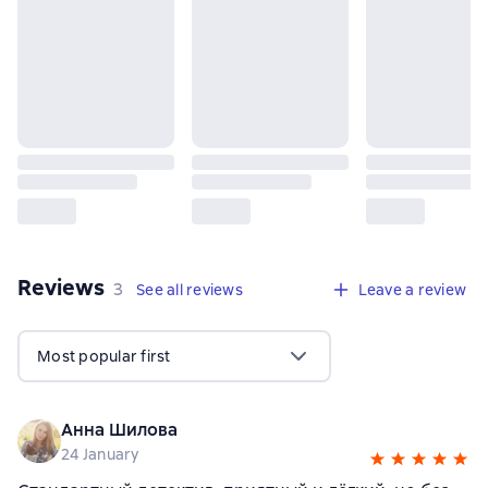
Reviews
,
3 reviews
3
See all reviews
Leave a review
Most popular first
Анна Шилова
24 January