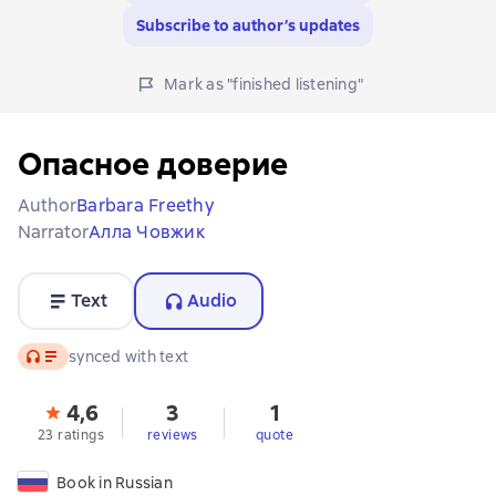
Subscribe to author’s updates
Mark as "finished listening"
Опасное доверие
Author
Barbara Freethy
Narrator
Алла Човжик
Text
Audio
Audio
synced with text
4,6
3
1
23 ratings
reviews
quote
Book in Russian