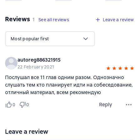
Reviews
,
1 review
1
See all reviews
Leave a review
Most popular first
autoreg886321915
22 February 2021
Послушал все 11 глав одним разом. Однозначно
слушать тем кто планирует идти на собеседование,
отличный материал, всем рекомендую
Reply
0
0
Leave a review