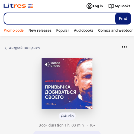
Log in
My Books
Find
Promo code
New releases
Popular
Audiobooks
Comics and webtoon
Андрей Ващенко
Audio
Book duration 1 h. 03 min.
16+