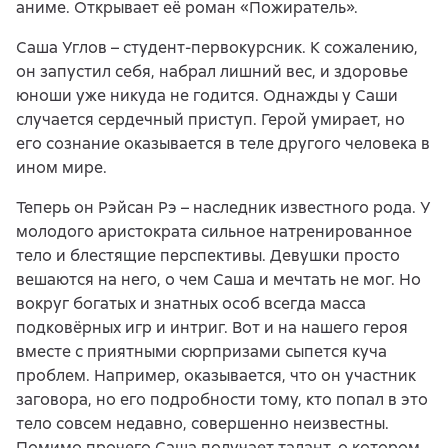
аниме. Открывает её роман «Пожиратель».
Саша Углов – студент-первокурсник. К сожалению,
он запустил себя, набрал лишний вес, и здоровье
юноши уже никуда не годится. Однажды у Саши
случается сердечный приступ. Герой умирает, но
его сознание оказывается в теле другого человека в
ином мире.
Теперь он Рэйсан Рэ – наследник известного рода. У
молодого аристократа сильное натренированное
тело и блестящие перспективы. Девушки просто
вешаются на него, о чем Саша и мечтать не мог. Но
вокруг богатых и знатных особ всегда масса
подковёрных игр и интриг. Вот и на нашего героя
вместе с приятными сюрпризами сыпется куча
проблем. Например, оказывается, что он участник
заговора, но его подробности тому, кто попал в это
тело совсем недавно, совершенно неизвестны.
Помимо прочего Саша получает талант, о котором