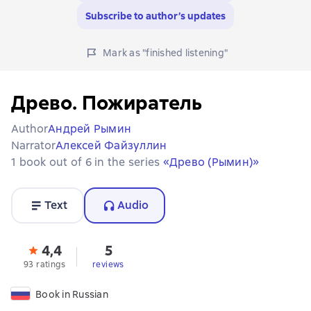
Subscribe to author’s updates
Mark as "finished listening"
Древо. Пожиратель
Author
Андрей Рымин
Narrator
Алексей Файзуллин
1 book out of 6 in the series
«Древо (Рымин)»
Text
Audio
4,4
5
93 ratings
reviews
Book in Russian