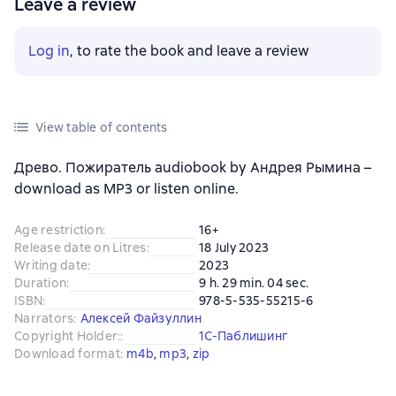
Leave a review
Log in
, to rate the book and leave a review
View table of contents
Древо. Пожиратель audiobook by Андрея Рымина –
download as MP3 or listen online.
Age restriction
:
16+
Release date on Litres
:
18 July 2023
Writing date
:
2023
Duration
:
9 h. 29 min. 04 sec.
ISBN
:
978-5-535-55215-6
Narrators
:
Алексей Файзуллин
Copyright Holder:
:
1С-Паблишинг
Download format
:
m4b
, 
mp3
, 
zip