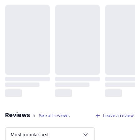
Reviews
,
5 reviews
5
See all reviews
Leave a review
Most popular first