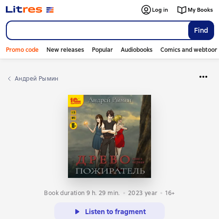
Log in
My Books
Find
Promo code
New releases
Popular
Audiobooks
Comics and webtoon
Андрей Рымин
Book duration 9 h. 29 min.
2023
year
16+
Listen to fragment