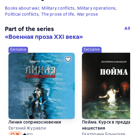
Books about war
,
Military conflicts
,
Military operations
,
Political conflicts
,
The prose of life
,
War prose
Part of the series
All
«
Военная проза XXI века
»
Exclusive
Exclusive
Линия соприкосновения
Пойма. Курск в преддве
Евгений Журавли
нашествия
Audio
Екатерина Блынская
Средний рейтинг 5 на основе 13 оценок
5
13