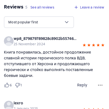
Reviews
,
5 reviews
5
See all reviews
Leave a review
Most popular first
wp8_879879789828c8902b55746a0
25 November 2024
Книга понравилась, достойное продолжение
славной истории героического полка ВДВ,
отступившего от Херсона и продолжающего
героически и стойко выполнять поставленные
боевые задачи.
Reply
6
1
lexro
2 January 2025