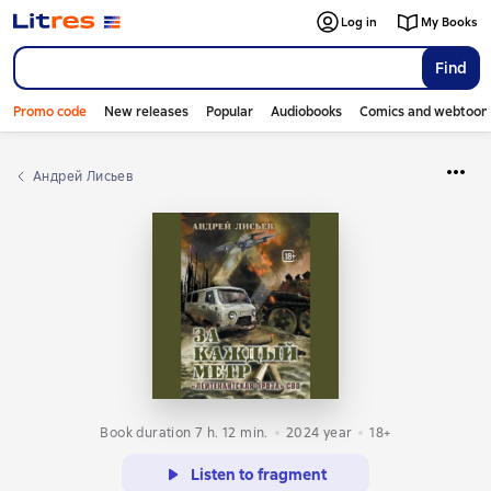
Log in
My Books
Find
Promo code
New releases
Popular
Audiobooks
Comics and webtoon
Андрей Лисьев
Book duration 7 h. 12 min.
2024
year
18+
Listen to fragment