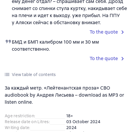
ему денег отдал? – спрашивает сам себя. Дрозд
снимает со спинки стула куртку, накидывает себе
на плечи и идет к выходу. уже прибыл. На ППУ
у Аляски сейчас в обстановку вникает.
To the quote
БМД и БМП калибром 100 мм и 30 мм
соответственно.
To the quote
View table of contents
За каждый метр. «Лейтенантская проза» СВО
audiobook by Андрея Лисьева – download as MP3 or
listen online.
Age restriction
:
18+
Release date on Litres
:
03 October 2024
Writing date
:
2024