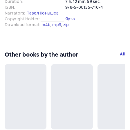
Duration
:
7 h. 12 min. 59 sec.
ISBN
:
978-5-00155-710-4
Narrators
:
Павел Конышев
Copyright Holder:
:
Яуза
Download format
:
m4b
, 
mp3
, 
zip
Other books by the author
All