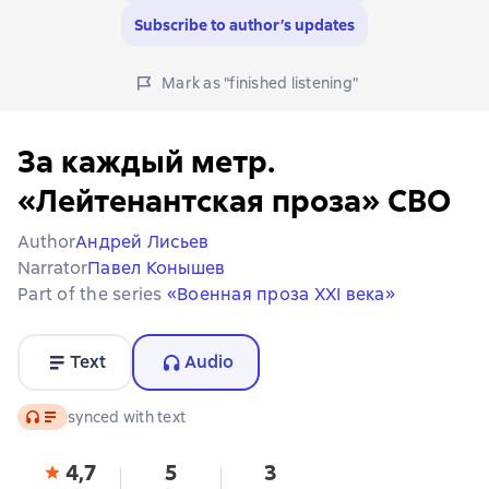
Subscribe to author’s updates
Mark as "finished listening"
За каждый метр.
«Лейтенантская проза» СВО
Author
Андрей Лисьев
Narrator
Павел Конышев
Part of the series
«Военная проза XXI века»
Text
Audio
Audio
synced with text
4,7
5
3