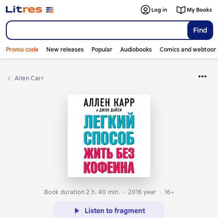
Log in
My Books
Find
Promo code
New releases
Popular
Audiobooks
Comics and webtoon
Allen Carr
Book duration 2 h. 40 min.
2016
year
16+
Listen to fragment