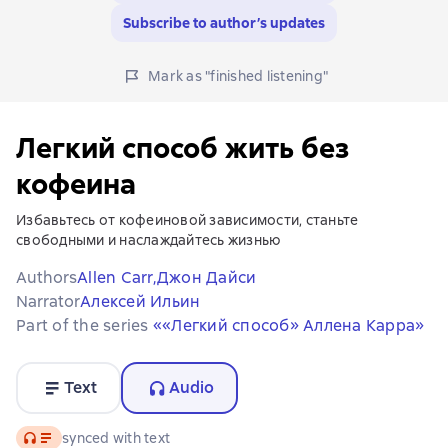
Subscribe to author’s updates
Mark as "finished listening"
Легкий способ жить без
кофеина
Избавьтесь от кофеиновой зависимости, станьте
свободными и наслаждайтесь жизнью
Authors
Allen Carr,
Джон Дайси
Narrator
Алексей Ильин
Part of the series
««Легкий способ» Аллена Карра»
Text
Audio
Audio
synced with text