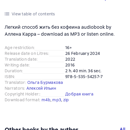
View table of contents
Легкий способ жить без кофеина audiobook by
Аллена Карра – download as MP3 or listen online.
Age restriction
:
16+
Release date on Litres
:
26 February 2024
Translation date
:
2022
Writing date
:
2016
Duration
:
2 h. 40 min. 36 sec.
ISBN
:
978-5-535-54257-7
Translator
:
Ольга Бурмакова
Narrators
:
Алексей Ильин
Copyright Holder:
:
Добрая книга
Download format
:
m4b
, 
mp3
, 
zip
Other books by the author
All