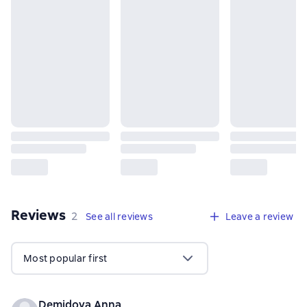
Reviews
,
2 reviews
2
See all reviews
Leave a review
Most popular first
Demidova Anna