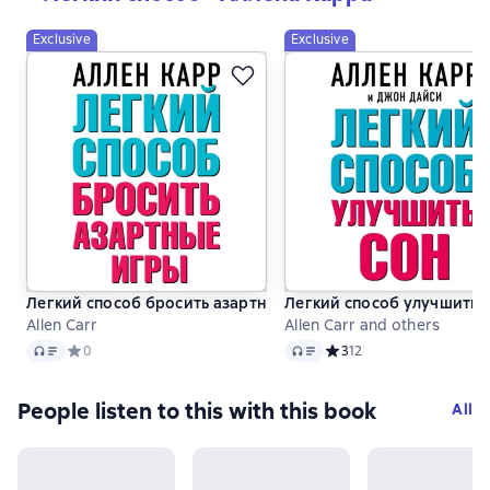
Exclusive
Exclusive
Легкий способ бросить азартные игры
Легкий способ улучшить 
Allen Carr
Allen Carr and others
Audio
Audio
Средний рейтинг 0 на основе 0 оценок
0
Средний рейтинг 3 на ос
3
12
People listen to this with this book
All