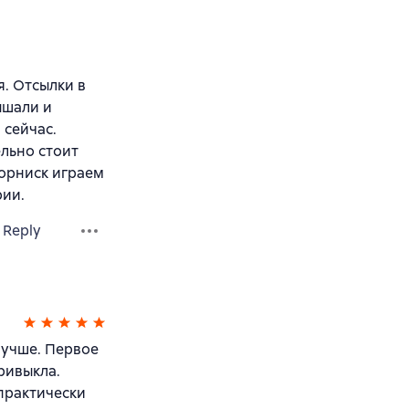
я. Отсылки в
ышали и
 сейчас.
льно стоит
хорниск играем
рии.
Reply
лучше. Первое
ривыкла.
 практически