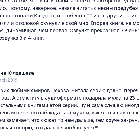
илось о том, что книги, написанные в соавторстве, усту
ло. Поэтому, наверное, начала читать с неким предубеж
о персонажи Киндрэт, и особенно ГГ и его друзья, заи
екли и с головой окунули в свой мир. Вторая книга, на мо
я, динамичная, чем первая. Озвучка прекрасная. Очень 
звучка 3 и 4 книг.
на Юлдашева
rch 2019
оих любимых миров Пехова. Читала серию давно, пере
 раз. А эту книгу в аудиоформате подарила мужу на 23 
остальными книгами этой серии. Ну и сама слушаю иногд
чень интересно наблюдать за мужем, как от главы к главе
м замечает, что сюжет то чем дальше, тем круче закручи
сь и говорю, что дальше вообще улет!!!