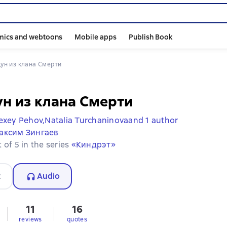
mics and webtoons
Mobile apps
Publish Book
дун из клана Смерти
н из клана Смерти
exey Pehov,
Natalia Turchaninova
and 1 author
аксим Зингаев
 of 5 in the series
«Киндрэт»
t
Audio
11
16
s
reviews
quotes