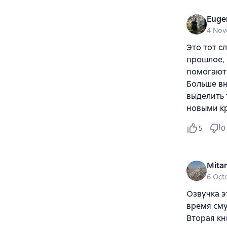
Euge
4 Nov
Это тот с
прошлое, 
помогают 
Больше вн
выделить 
новыми кр
5
0
Mita
6 Oct
Озвучка э
время сму
Вторая кн