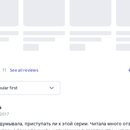
,
11 reviews
11
See all reviews
lar first
a
 2017
думывала, приступать ли к этой серии. Читала много отз