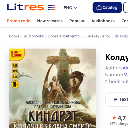
Catalog
ENG
Promo code
New releases
Popular
Audiobooks
Co
Books
Audiobooks
Books about vampires
Alexey Pehov
📚 
Кол
Колду
Authors
Al
Narrator
М
2 book out
Tex
4,7
147 rating