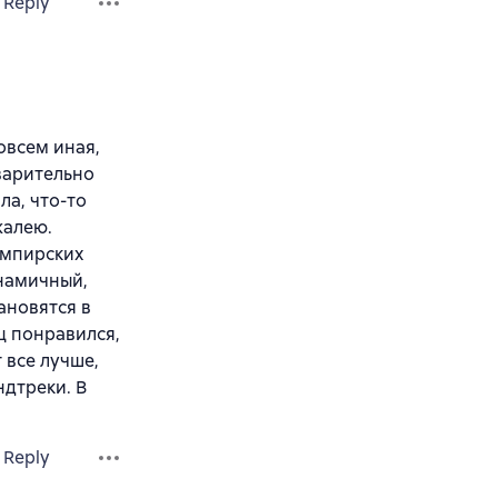
Reply
овсем иная,
варительно
ла, что-то
жалею.
ампирских
инамичный,
ановятся в
ц понравился,
 все лучше,
ндтреки. В
Reply