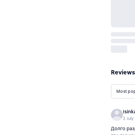
Reviews
Most popu
Isink
2 July
Долго раз