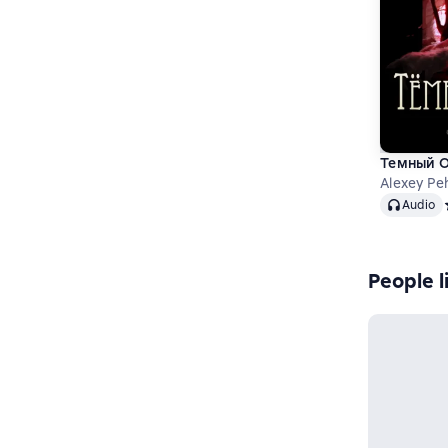
Темный 
Alexey Pe
Audio
Audio
People l