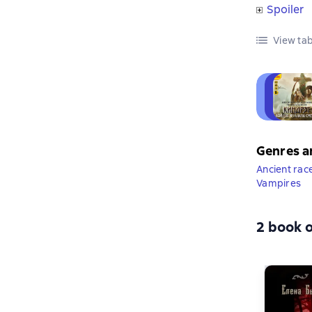
Spoiler
View tab
Genres a
Ancient rac
Vampires
2 book o