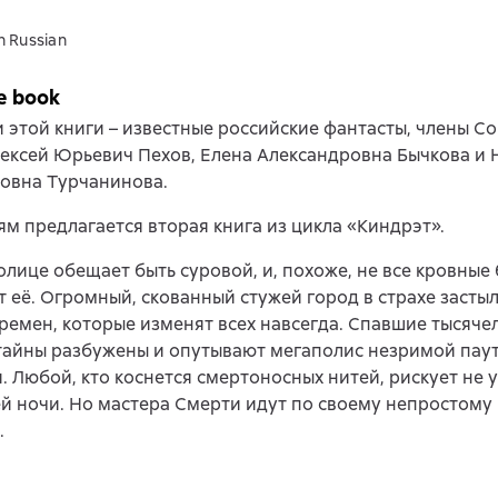
n Russian
e book
 этой книги – известные российские фантасты, члены С
ексей Юрьевич Пехов, Елена Александровна Бычкова и 
овна Турчанинова.
м предлагается вторая книга из цикла «Киндрэт».
олице обещает быть суровой, и, похоже, не все кровные
 её. Огромный, скованный стужей город в страхе засты
ремен, которые изменят всех навсегда. Спавшие тысяч
тайны разбужены и опутывают мегаполис незримой пау
. Любой, кто коснется смертоносных нитей, рискует не 
 ночи. Но мастера Смерти идут по своему непростому 
.