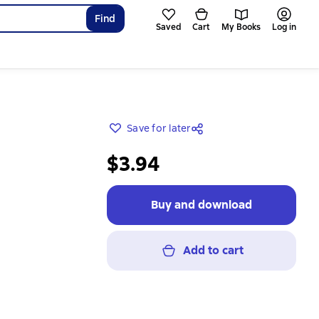
Find
Saved
Cart
My Books
Log in
Save for later
$3.94
Buy and download
Add to cart