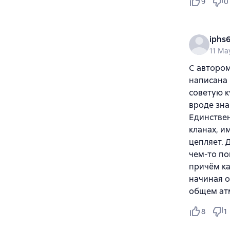
9
0
iphs
11 Ma
С автором
написана 
советую к
вроде зна
Единствен
кланах, и
цепляет. 
чем-то по
причём ка
начиная о
общем ат
8
1