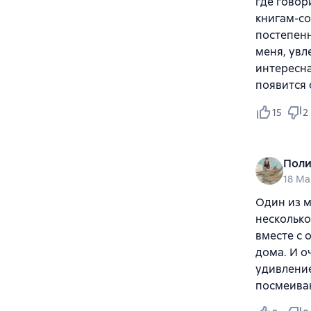
где говор
книгам-со
постепенн
меня, увл
интересна
появится о
15
2
Поли
18 Ma
Один из м
несколько
вместе с 
дома. И о
удивление
посмеиваю