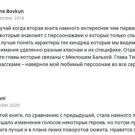
ne Bovkun
ember 2018
лучай когда вторая книга намного интереснее чем перва
которые знакомят с персоонажами о которых только сл
лучше понять характеры тех киндред которые мы видим
имания уделенно разным класнам и их специфике. Отде
те главы которые связаны с Миклошем Бальзой. Глава Т
ассками – наверное мой любимый персоонаж во все се
nni
ober 2020
той книги, по сравнению с предыдущей, стала намного 
щало изменение голосов некоторых героев, но потом п
ига лучше и в плане лихих поворотов сюжета. Нравятся