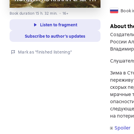
Book i
Book duration 15 h. 32 min.
16+
Listen to fragment
About th
Создатели
Subscribe to author’s updates
России Ал
Владимир
Mark as "finished listening"
Слушателя
Зима в Ст
переживут
скорых пе
мрачные 
опасности
следующей
на потери
Spoiler