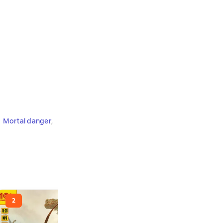
,
Mortal danger
,