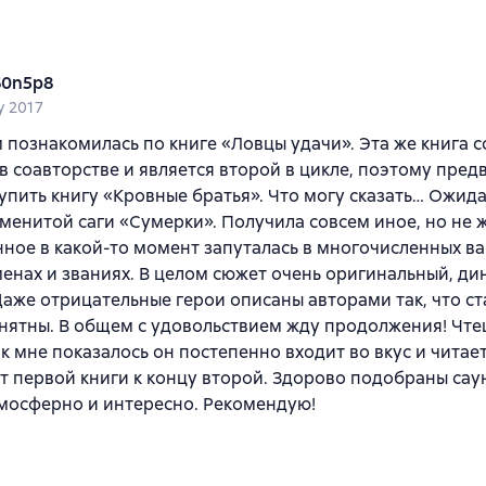
60n5p8
y 2017
 познакомилась по книге «Ловцы удачи». Эта же книга с
в соавторстве и является второй в цикле, поэтому пред
упить книгу «Кровные братья». Что могу сказать… Ожида
менитой саги «Сумерки». Получила совсем иное, но не 
ное в какой-то момент запуталась в многочисленных в
менах и званиях. В целом сюжет очень оригинальный, д
Даже отрицательные герои описаны авторами так, что ст
нятны. В общем с удовольствием жду продолжения! Чте
к мне показалось он постепенно входит во вкус и читает
т первой книги к концу второй. Здорово подобраны сау
мосферно и интересно. Рекомендую!