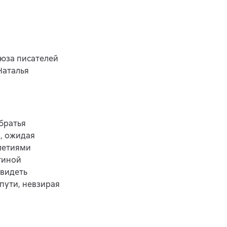
оюза писателей
Наталья
 братья
л, ожидая
елетиями
тиной
увидеть
пути, невзирая