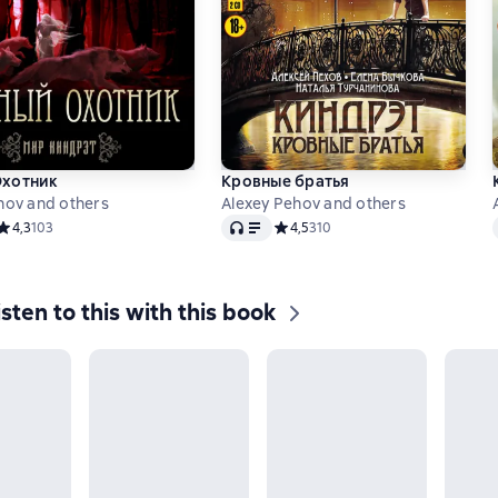
Охотник
Кровные братья
hov and others
Alexey Pehov and others
Audio
Средний рейтинг 4,3 на основе 103 оценок
4,3
103
Средний рейтинг 4,5 на основе 3
4,5
310
isten to this with this book