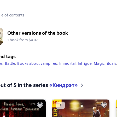
le of contents
Other versions of the book
1 book from $4.07
nd tags
es
,
Battle
,
Books about vampires
,
Immortal
,
Intrigue
,
Magic rituals
ut of 5 in the series
«Киндрэт»