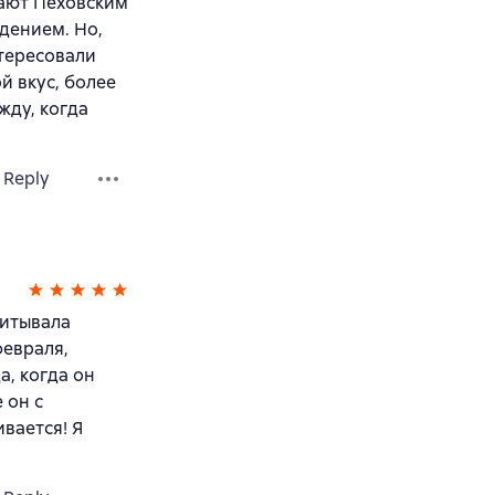
пают Пеховским
дением. Но,
нтересовали
й вкус, более
жду, когда
Reply
читывала
февраля,
а, когда он
 он с
вается! Я