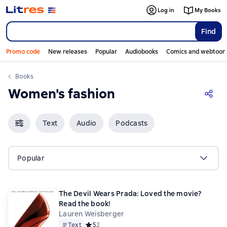
Log in
My Books
Find
Promo code
New releases
Popular
Audiobooks
Comics and webtoon
Books
Women's fashion
Text
Audio
Podcasts
Popular
The Devil Wears Prada: Loved the movie?
Read the book!
Lauren Weisberger
Text
Средний рейтинг 5 на основе 2 оценок
5
2