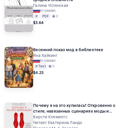
Галина Успенская
in russian
Text
PDF
PDF
Средний рейтинг 0 на основе 0 оценок
0
$3.64
Весенний показ мод в библиотеке
Яна Хайкинг
in russian
Text
Средний рейтинг 0 на основе 0 оценок
0
$4.25
Почему я на это купилась? Откровенно о
стиле, навязанных сценариях моды и
выборе, который нравится именно вам
Кирсти Клементс
Читает Екатерина Ландо