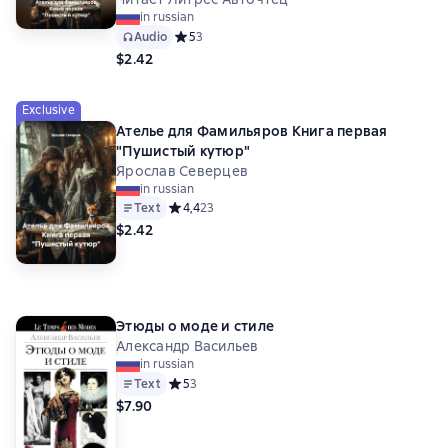
in russian
Audio
Средний рейтинг 5 на основе 3 оценок
5
3
$2.42
Exclusive
Ателье для Фамильяров Книга первая
"Пушистый кутюр"
Ярослав Северцев
in russian
Text
Средний рейтинг 4,4 на основе 23 оценок
4,4
23
$2.42
Этюды о моде и стиле
Александр Васильев
in russian
Text
Средний рейтинг 5 на основе 3 оценок
5
3
$7.90