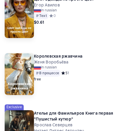
Егор Авилов
in russian
Text
Средний рейтинг 0 на основе 0 оценок
0
$0.61
Королевская ржавчина
Женя Воробьёва
in russian
В процессе
Средний рейтинг 5 на основе 1 оценок
5
1
free
Exclusive
Ателье для Фамильяров Книга первая
"Пушистый кутюр"
Ярослав Северцев
Читает Литрес Авточтец