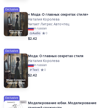
Exclusive
« Мода: О главных секретах стиля»
Наталия Королева
Читает Литрес Авточтец
in russian
Audio
Средний рейтинг 0 на основе 0 оценок
0
$2.42
Exclusive
Мода: О главных секретах стиля
Наталия Королева
in russian
Text
Средний рейтинг 0 на основе 0 оценок
0
$2.42
Exclusive
Моделирование юбки. Моделирование
средней сложности