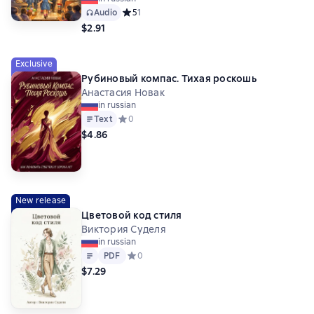
Audio
Средний рейтинг 5 на основе 1 оценок
5
1
$2.91
Exclusive
Рубиновый компас. Тихая роскошь
Анастасия Новак
in russian
Text
Средний рейтинг 0 на основе 0 оценок
0
$4.86
New release
Цветовой код стиля
Виктория Суделя
in russian
Text
PDF
PDF
Средний рейтинг 0 на основе 0 оценок
0
$7.29