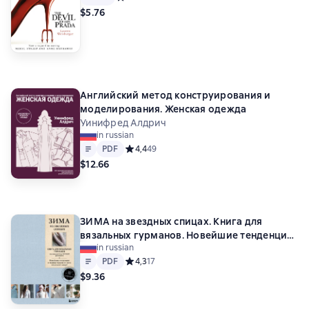
$5.76
Английский метод конструирования и
моделирования. Женская одежда
Уинифред Алдрич
in russian
Text
PDF
PDF
Средний рейтинг 4,4 на основе 49 оценок
4,4
49
$12.66
ЗИМА на звездных спицах. Книга для
вязальных гурманов. Новейшие тенденции
in russian
и модные модели от звезд вязального
Text
PDF
PDF
Средний рейтинг 4,3 на основе 17 оценок
4,3
17
мира!
$9.36