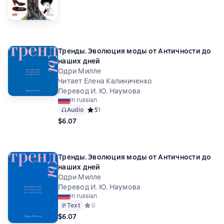
Тренды. Эволюция моды от Античности до
наших дней
Одри Милле
Читает Елена Калиниченко
Перевод И. Ю. Наумова
in russian
Audio
Средний рейтинг 5 на основе 1 оценок
5
1
$6.07
Тренды. Эволюция моды от Античности до
наших дней
Одри Милле
Перевод И. Ю. Наумова
in russian
Text
Средний рейтинг 0 на основе 0 оценок
0
$6.07