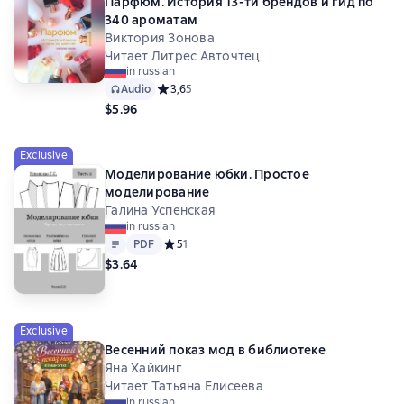
Парфюм. История 13-ти брендов и гид по
340 ароматам
Виктория Зонова
Читает Литрес Авточтец
in russian
Audio
Средний рейтинг 3,6 на основе 5 оценок
3,6
5
$5.96
Exclusive
Моделирование юбки. Простое
моделирование
Галина Успенская
in russian
Text
PDF
PDF
Средний рейтинг 5 на основе 1 оценок
5
1
$3.64
Exclusive
Весенний показ мод в библиотеке
Яна Хайкинг
Читает Татьяна Елисеева
in russian