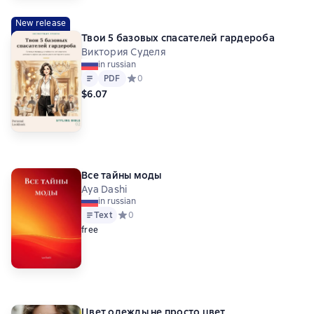
New release
Твои 5 базовых спасателей гардероба
Виктория Суделя
in russian
Text
PDF
PDF
Средний рейтинг 0 на основе 0 оценок
0
$6.07
Все тайны моды
Aya Dashi
in russian
Text
Средний рейтинг 0 на основе 0 оценок
0
free
Цвет одежды не просто цвет