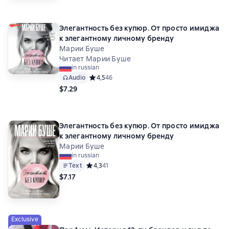
Элегантность без купюр. От просто имиджа
к элегантному личному бренду
Марии Буше
Читает Марии Буше
in russian
Audio
Средний рейтинг 4,5 на основе 46 оценок
4,5
46
$7.29
Элегантность без купюр. От просто имиджа
к элегантному личному бренду
Марии Буше
in russian
Text
Средний рейтинг 4,3 на основе 41 оценок
4,3
41
$7.17
Exclusive