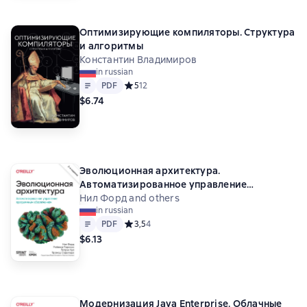
Оптимизирующие компиляторы. Структура
и алгоритмы
Константин Владимиров
in russian
Text
PDF
PDF
Средний рейтинг 5 на основе 12 оценок
5
12
$6.74
Эволюционная архитектура.
Автоматизированное управление
программным обеспечением (+ epub)
Нил Форд and others
in russian
Text
PDF
PDF
Средний рейтинг 3,5 на основе 4 оценок
3,5
4
$6.13
Модернизация Java Enterprise. Облачные