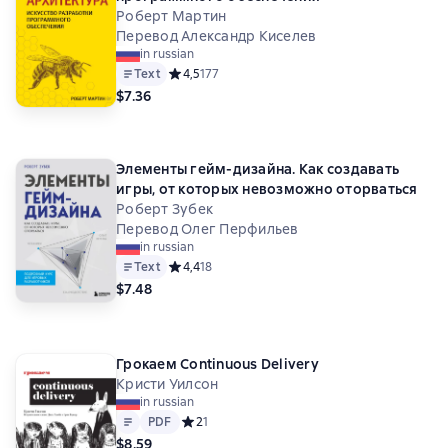
Роберт Мартин
Перевод Александр Киселев
in russian
Text
Средний рейтинг 4,5 на основе 177 оценок
4,5
177
$7.36
Элементы гейм-дизайна. Как создавать
игры, от которых невозможно оторваться
Роберт Зубек
Перевод Олег Перфильев
in russian
Text
Средний рейтинг 4,4 на основе 18 оценок
4,4
18
$7.48
Грокаем Continuous Delivery
Кристи Уилсон
in russian
Text
PDF
PDF
Средний рейтинг 2 на основе 1 оценок
2
1
$8.59