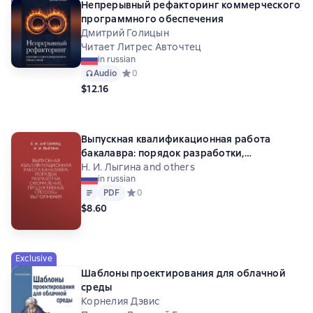
Непрерывный рефакторинг коммерческого
программного обеспечения
Дмитрий Голицын
Читает Литрес Авточтец
in russian
Audio
Средний рейтинг 0 на основе 0 оценок
0
$12.16
Выпускная квалификационная работа
бакалавра: порядок разработки,
оформление, продуктивные способы
Н. И. Лыгина and others
in russian
выполнения
Text
PDF
PDF
Средний рейтинг 0 на основе 0 оценок
0
$8.60
Exclusive
Шаблоны проектирования для облачной
среды
Корнелия Дэвис