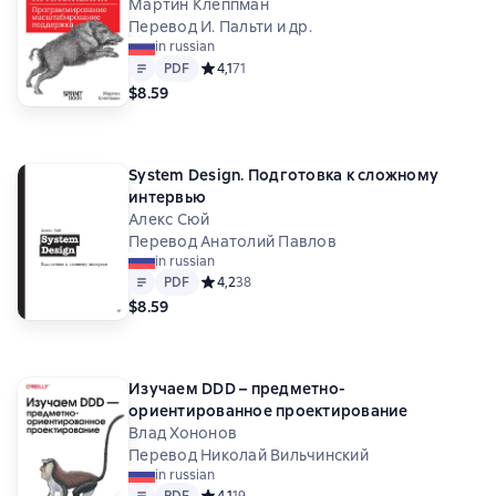
поддержка (PDF + EPUB)
Мартин Клеппман
Перевод И. Пальти и др.
in russian
Text
PDF
PDF
Средний рейтинг 4,1 на основе 71 оценок
4,1
71
$8.59
System Design. Подготовка к сложному
интервью
Алекс Сюй
Перевод Анатолий Павлов
in russian
Text
PDF
PDF
Средний рейтинг 4,2 на основе 38 оценок
4,2
38
$8.59
Изучаем DDD – предметно-
ориентированное проектирование
Влад Хононов
Перевод Николай Вильчинский
in russian
Text
PDF