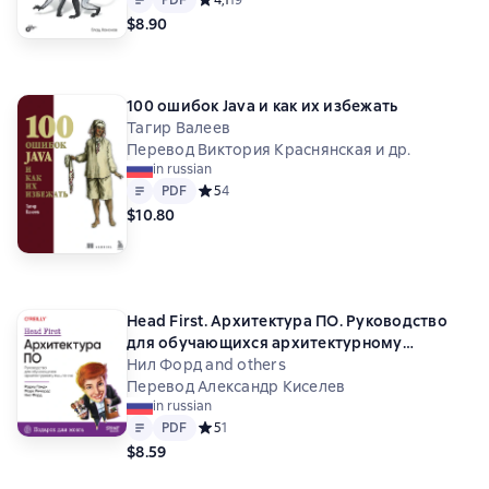
PDF
Средний рейтинг 4,1 на основе 19 оценок
4,1
19
$8.90
100 ошибок Java и как их избежать
Тагир Валеев
Перевод Виктория Краснянская и др.
in russian
Text
PDF
PDF
Средний рейтинг 5 на основе 4 оценок
5
4
$10.80
Head First. Архитектура ПО. Руководство
для обучающихся архитектурному
мышлению
Нил Форд and others
Перевод Александр Киселев
in russian
Text
PDF
PDF
Средний рейтинг 5 на основе 1 оценок
5
1
$8.59