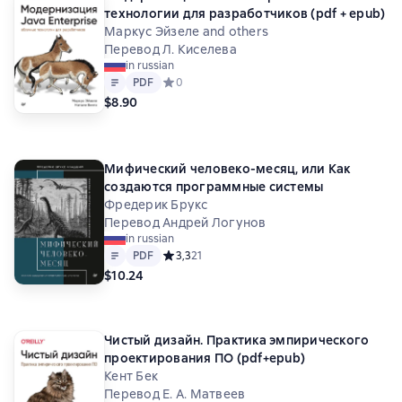
технологии для разработчиков (pdf + epub)
Маркус Эйзеле and others
Перевод Л. Киселева
in russian
Text
PDF
PDF
Средний рейтинг 0 на основе 0 оценок
0
$8.90
Мифический человеко-месяц, или Как
создаются программные системы
Фредерик Брукс
Перевод Андрей Логунов
in russian
Text
PDF
PDF
Средний рейтинг 3,3 на основе 21 оценок
3,3
21
$10.24
Чистый дизайн. Практика эмпирического
проектирования ПО (pdf+epub)
Кент Бек
Перевод Е. А. Матвеев