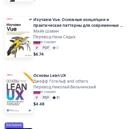
Изучаем Vue. Основные концепции и
практические паттерны для современных и
масштабируемых пользовательских
Майя Шавин
интерфейсов
Перевод Нина Седых
in russian
Text
PDF
PDF
Средний рейтинг 0 на основе 0 оценок
0
$6.74
Основы Lean UX
Джефф Готельф and others
Перевод Николай Вильчинский
in russian
Text
PDF
PDF
Средний рейтинг 3 на основе 1 оценок
3
1
$4.48
Exclusive