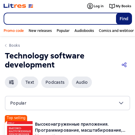
Log in
My Books
Find
Promo code
New releases
Popular
Audiobooks
Comics and webtoon
Books
Technology software
development
Text
Podcasts
Audio
Popular
Top selling
Высоконагруженные приложения.
Программирование, масштабирование,