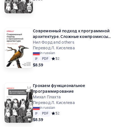
Современный подход к программной
архитектуре. Сложные компромиссы
(+epub)
Нил Форд and others
Перевод Л. Киселева
in russian
Text
PDF
PDF
Средний рейтинг 5 на основе 2 оценок
5
2
$8.59
Грокаем функциональное
программирование
Михал Плахта
Перевод Л. Киселева
in russian
Text
PDF
PDF
Средний рейтинг 5 на основе 2 оценок
5
2
$8.59