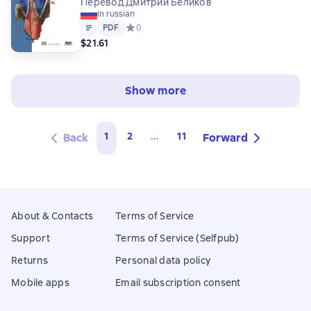
Перевод Дмитрий Беликов
in russian
Text
PDF
PDF
Средний рейтинг 0 на основе 0 оценок
0
$21.61
Show more
1
2
...
11
Back
Forward
About & Contacts
Terms of Service
Support
Terms of Service (Selfpub)
Returns
Personal data policy
Mobile apps
Email subscription consent