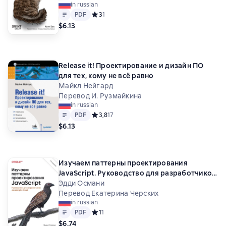
in russian
Text
PDF
PDF
Средний рейтинг 3 на основе 1 оценок
3
1
$6.13
Release it! Проектирование и дизайн ПО
для тех, кому не всё равно
Майкл Нейгард
Перевод И. Рузмайкина
in russian
Text
PDF
PDF
Средний рейтинг 3,8 на основе 17 оценок
3,8
17
$6.13
Изучаем паттерны проектирования
JavaScript. Руководство для разработчиков
JavaScript и React
Эдди Османи
Перевод Екатерина Черских
in russian
Text
PDF
PDF
Средний рейтинг 1 на основе 1 оценок
1
1
$6.74