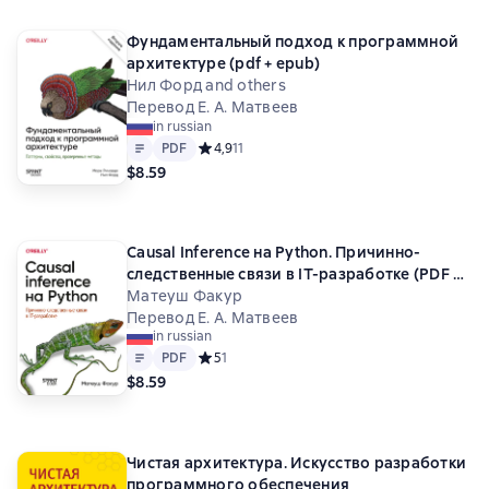
Фундаментальный подход к программной
архитектуре (pdf + epub)
Нил Форд and others
Перевод Е. А. Матвеев
in russian
Text
PDF
PDF
Средний рейтинг 4,9 на основе 11 оценок
4,9
11
$8.59
Causal Inference на Python. Причинно-
следственные связи в IT-разработке (PDF +
EPUB)
Матеуш Факур
Перевод Е. А. Матвеев
in russian
Text
PDF
PDF
Средний рейтинг 5 на основе 1 оценок
5
1
$8.59
Чистая архитектура. Искусство разработки
программного обеспечения