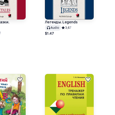
азки.
Легенды. Legends
Audio
Средний рейтинг 3,6 на основе 7 о
3,6
7
ний рейтинг 5 на основе 2 оценок
2
$1.47