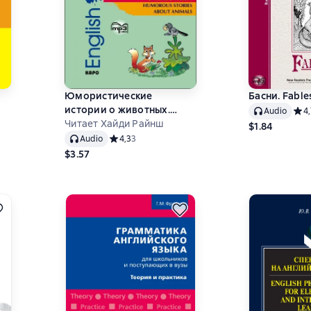
Юмористические
Басни. Fable
истории о животных.
Audio
Сред
4
Сборник рассказов на
Читает Хайди Райнш
$1.84
английском языке.
,6 на основе 11 оценок
Audio
Средний рейтинг 4,3 на основе 3 оценок
4,3
3
Адаптированный
$3.57