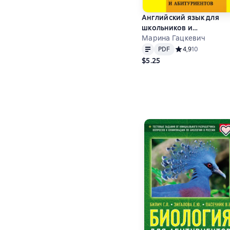
Английский язык для
школьников и
абитуриентов: Топики,
Марина Гацкевич
Text
PDF
упражнения, диалоги
PDF
Средний рейтинг 4
4,9
10
$5.25