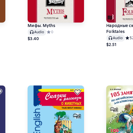
Мифы. Myths
Народные ск
Folktales
,2 на основе 9 оценок
Audio
Средний рейтинг 0 на основе 0 оценок
0
Audio
Сред
5
$3.40
$2.51