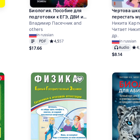
Биология. Пособие для
Чертова шко
подготовки к ЕГЭ, ДВИ и
перестать м
олимпиадам любого
Владимир Пасечник and
учебы
Никита Карп
уровня сложности
others
Читает Ники
,9 на основе 10 оценок
in russian
др.
Text
PDF
PDF
Средний рейтинг 4,5 на основе 57 оценок
4,5
57
in russian
Audio
Сред
4
$17.66
$8.14