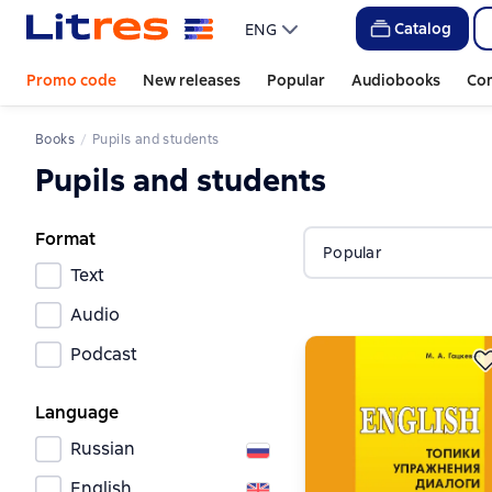
Catalog
ENG
Promo code
New releases
Popular
Audiobooks
Co
Books
Pupils and students
Pupils and students
Format
Popular
Text
Audio
Podcast
Language
Russian
English