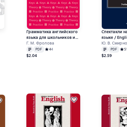
Грамматика английского
Спектакли н
языка для школьников и
языке / Engl
поступающих в вузы
Г. М. Фролова
Performance
Ю. В. Смирн
Text
PDF
Text
PDF
Elementary 
 на основе 1 оценок
PDF
Средний рейтинг 4 на основе 4 оценок
4
4
PDF
Сред
5
Intermediate
$2.04
$2.59