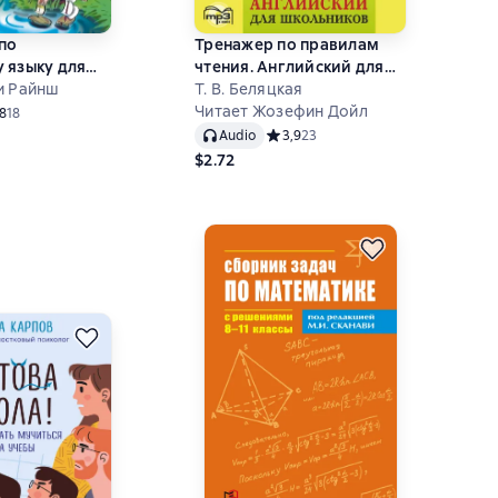
 по
Тренажер по правилам
 языку для
чтения. Английский для
ов
и Райнш
школьников
Т. В. Беляцкая
Читает Жозефин Дойл
ний рейтинг 3,8 на основе 18 оценок
,8
18
Audio
Средний рейтинг 3,9 на основе 23
3,9
23
$2.72