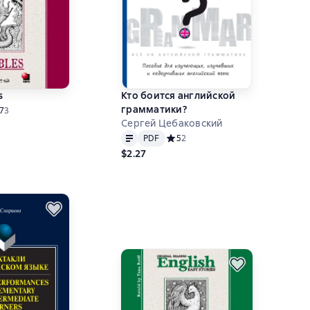
s
Кто боится английской
грамматики?
ний рейтинг 4,7 на основе 3 оценок
,7
3
Сергей Цебаковский
Text
PDF
PDF
Средний рейтинг 5 на основе 2 оц
5
2
$2.27