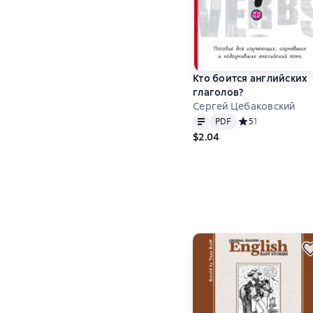
Кто боится английских
глаголов?
Сергей Цебаковский
Text
PDF
PDF
Средний рейтинг 5
5
1
$2.04