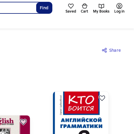
Find
Saved
Cart
My Books
Log in
Share