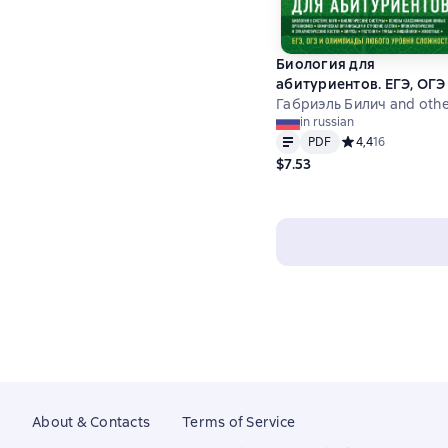
Биология для
абитуриентов. ЕГЭ, ОГЭ
олимпиады любого
Габриэль Билич and oth
in russian
уровня сложности. Том 
Text
PDF
PDF
Средний рейтинг 4
4,4
16
Основы классификации
$7.53
Клетка. Вирусы. Растени
Животные
About & Contacts
Terms of Service