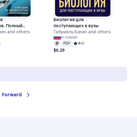
ля
Биология для
ов. Полный
поступающих в вузы
, ЕГЭ и
ич and others
Габриэль Билич and others
in russian
кольного и
Text
PDF
ний рейтинг 5 на основе 1 оценок
1
PDF
Средний рейтинг 4 на основе 40 о
4
40
 уровней
$6.29
Forward