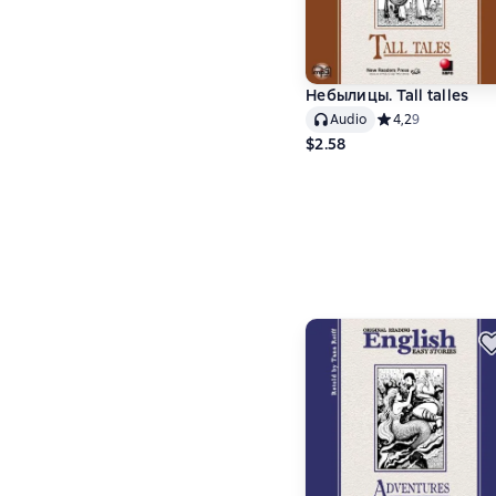
Небылицы. Tall talles
Audio
Средний рейтинг 4
4,2
9
$2.58