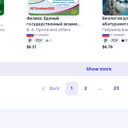
Физика. Единый
Биология д
 и
государственный экзамен.
абитуриент
ers
Готовимся к итоговой
В. А. Орлов and others
курс для ОГЭ
Габриэль Бил
in russian
in russian
1.
аттестации
олимпиад ш
Text
PDF
Text
PDF
,4 на основе 16 оценок
PDF
Средний рейтинг 0 на основе 0 оценок
0
PDF
Сред
5
.
городского
$6.51
$6.78
я.
Show more
1
2
...
23
Back