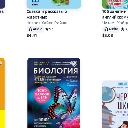
es
Сказки и рассказы о
105 занятий
животных
английскому
,8 на основе 6 оценок
Читает Хайди Райнш
дошкольник
Читает Хайд
Audio
Средний рейтинг 5 на основе 7 оценок
5
7
Audio
Сред
3
$4.41
$3.08