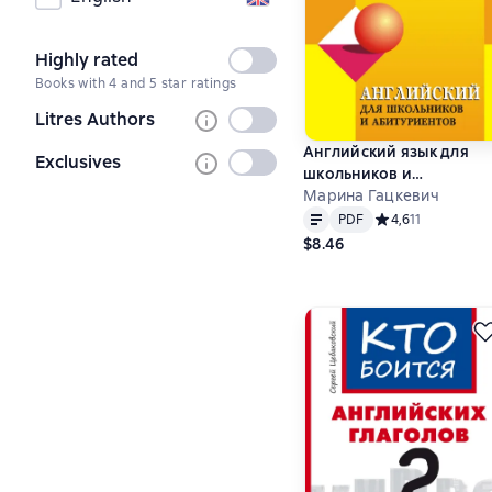
Highly rated
Not
Books with 4 and 5 star ratings
selected
Litres Authors
Not
selected
Английский язык для
Exclusives
Not
школьников и
selected
абитуриентов: Топики,
Марина Гацкевич
Text
PDF
упражнения, диалоги
PDF
Средний рейтинг 4
4,6
11
(+MP3)
$8.46