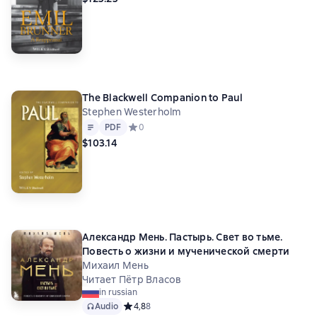
The Blackwell Companion to Paul
Stephen Westerholm
Text
PDF
PDF
Средний рейтинг 0 на основе 0 оценок
0
$103.14
Александр Мень. Пастырь. Свет во тьме.
Повесть о жизни и мученической смерти
Михаил Мень
Читает Пётр Власов
in russian
Audio
Средний рейтинг 4,8 на основе 8 оценок
4,8
8