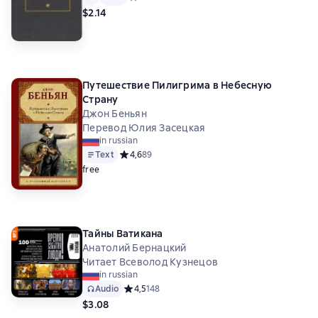
$2.14
Путешествие Пилигрима в Небесную
Страну
Джон Беньян
Перевод Юлия Засецкая
in russian
Text
Средний рейтинг 4,6 на основе 89 оценок
4,6
89
free
Тайны Ватикана
Анатолий Бернацкий
Читает Всеволод Кузнецов
in russian
Audio
Средний рейтинг 4,5 на основе 148 оценок
4,5
148
$3.08