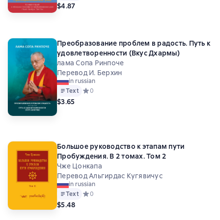
$4.87
Преобразование проблем в радость. Путь к
удовлетворенности (Вкус Дхармы)
лама Сопа Ринпоче
Перевод И. Берхин
in russian
Text
Средний рейтинг 0 на основе 0 оценок
0
$3.65
Большое руководство к этапам пути
Пробуждения. В 2 томах. Том 2
Чже Цонкапа
Перевод Альгирдас Кугявичус
in russian
Text
Средний рейтинг 0 на основе 0 оценок
0
$5.48