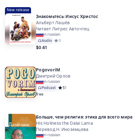
New release
Знакомьтесь: Иисус Христос
Альберт Лашёв
Читает Литрес Авточтец
in russian
Audio
Средний рейтинг 0 на основе 0 оценок
0
$0.61
PogovoriM
Дмитрий Орлов
in russian
Podcast
Средний рейтинг 5 на основе 1 оценок
5
1
free
Больше, чем религия: этика для всего мира
His Holiness the Dalai Lama
Перевод Н. Иноземцева
in russian