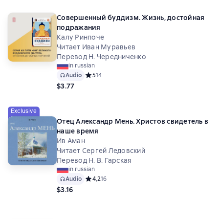
Совершенный буддизм. Жизнь, достойная
подражания
Калу Ринпоче
Читает Иван Муравьев
Перевод Н. Чередниченко
in russian
Audio
Средний рейтинг 5 на основе 14 оценок
5
14
$3.77
Exclusive
Отец Александр Мень. Христов свидетель в
наше время
Ив Аман
Читает Сергей Ледовский
Перевод Н. В. Гарская
in russian
Audio
Средний рейтинг 4,2 на основе 16 оценок
4,2
16
$3.16