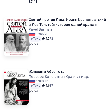
$7.41
Святой против Льва. Иоанн Кронштадтский
и Лев Толстой: история одной вражды
Pavel Basinski
in russian
Text
Средний рейтинг 4,5 на основе 72 оценок
4,5
72
$6.68
Женщины Абсолюта
Перевод Константин Кравчук и др.
in russian
Text
Средний рейтинг 4,6 на основе 37 оценок
4,6
37
$6.69