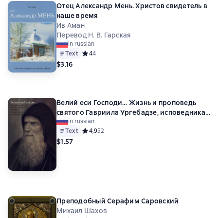
Отец Александр Мень. Христов свидетель в
наше время
Ив Аман
Перевод Н. В. Гарская
in russian
Text
Средний рейтинг 4 на основе 4 оценок
4
4
$3.16
Велий еси Господи… Жизнь и проповедь
святого Гавриила Ургебадзе, исповедника
in russian
и юродивого
Text
Средний рейтинг 4,9 на основе 52 оценок
4,9
52
$1.57
Преподобный Серафим Саровский
Михаил Шахов