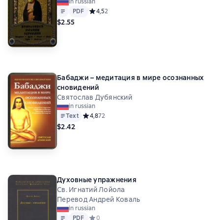
in russian
Text
PDF
PDF
Средний рейтинг 4,5 на основе 2 оценок
4,5
2
$2.55
Бабаджи – медитация в мире осознанных
сновидений
Святослав Дубянский
in russian
Text
Средний рейтинг 4,8 на основе 72 оценок
4,8
72
$2.42
Духовные упражнения
Св. Игнатий Лойола
Перевод Андрей Коваль
in russian
Text
PDF
PDF
Средний рейтинг 0 на основе 0 оценок
0