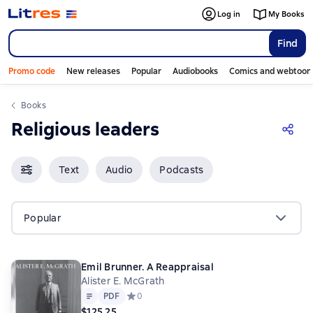
Log in
My Books
Find
Promo code
New releases
Popular
Audiobooks
Comics and webtoon
Books
Religious leaders
Text
Audio
Podcasts
Popular
Emil Brunner. A Reappraisal
Alister E. McGrath
Text
PDF
PDF
Средний рейтинг 0 на основе 0 оценок
0
$125.25