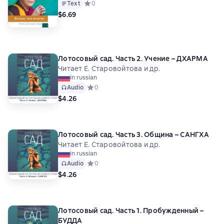
Text
Средний рейтинг 0 на основе 0 оценок
0
$6.69
Лотосовый сад. Часть 2. Учение – ДХАРМА
Читает Е. Старовойтова и др.
in russian
Audio
Средний рейтинг 0 на основе 0 оценок
0
$4.26
Лотосовый сад. Часть 3. Община – САНГХА
Читает Е. Старовойтова и др.
in russian
Audio
Средний рейтинг 0 на основе 0 оценок
0
$4.26
Лотосовый сад. Часть 1. Пробужденный –
БУДДА