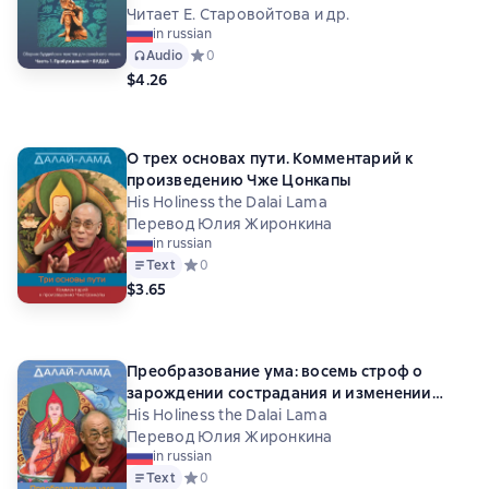
Читает Е. Старовойтова и др.
in russian
Audio
Средний рейтинг 0 на основе 0 оценок
0
$4.26
О трех основах пути. Комментарий к
произведению Чже Цонкапы
His Holiness the Dalai Lama
Перевод Юлия Жиронкина
in russian
Text
Средний рейтинг 0 на основе 0 оценок
0
$3.65
Преобразование ума: восемь строф о
зарождении сострадания и изменении
жизни к лучшему
His Holiness the Dalai Lama
Перевод Юлия Жиронкина
in russian
Text
Средний рейтинг 0 на основе 0 оценок
0