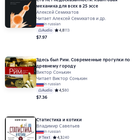
механика для всех в 25 эссе
Алексей Семихатов
Читает Алексей Семихатов и др.
in russian
Audio
Средний рейтинг 4,8 на основе 113 оценок
4,8
113
$7.97
Здесь был Рим. Современные прогулки по
древнему городу
Виктор Сонькин
Читает Виктор Сонькин
in russian
Audio
Средний рейтинг 4,5 на основе 80 оценок
4,5
80
$7.36
Статистика и котики
Владимир Савельев
in russian
Text
Средний рейтинг 4,3 на основе 240 оценок
4,3
240