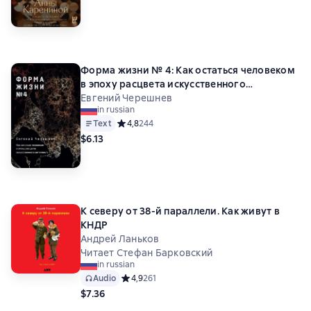
Форма жизни № 4: Как остаться человеком
в эпоху расцвета искусственного
интеллекта
Евгений Черешнев
in russian
Text
Средний рейтинг 4,8 на основе 244 оценок
4,8
244
$6.13
К северу от 38-й параллели. Как живут в
КНДР
Андрей Ланьков
Читает Стефан Барковский
in russian
Audio
Средний рейтинг 4,9 на основе 261 оценок
4,9
261
$7.36