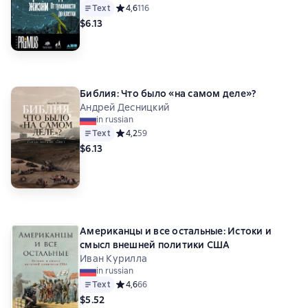
Text
Средний рейтинг 4,6 на основе 116 оценок
4,6
116
$6.13
Библия: Что было «на самом деле»?
Андрей Десницкий
in russian
Text
Средний рейтинг 4,2 на основе 59 оценок
4,2
59
$6.13
Американцы и все остальные: Истоки и
смысл внешней политики США
Иван Курилла
in russian
Text
Средний рейтинг 4,6 на основе 66 оценок
4,6
66
$5.52