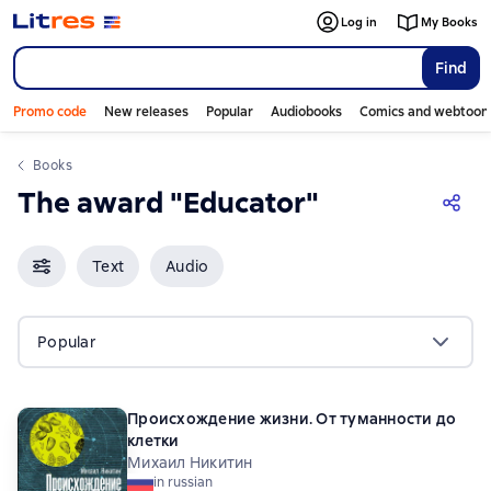
Log in
My Books
Find
Promo code
New releases
Popular
Audiobooks
Comics and webtoon
Books
The award "Educator"
Text
Audio
Popular
Происхождение жизни. От туманности до
клетки
Михаил Никитин
in russian