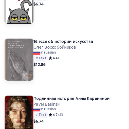
$6.74
16 эссе об истории искусства
Олег Воскобойников
in russian
Text
Средний рейтинг 4,4 на основе 11 оценок
4,4
11
$12.86
Подлинная история Анны Карениной
Pavel Basinski
in russian
Text
Средний рейтинг 4,7 на основе 413 оценок
4,7
413
$6.74