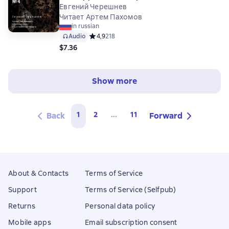
интеллекта
Евгений Черешнев
Читает Артем Пахомов
in russian
Audio
Средний рейтинг 4,9 на основе 218 оценок
4,9
218
$7.36
Show more
1
2
...
11
Back
Forward
About & Contacts
Terms of Service
Support
Terms of Service (Selfpub)
Returns
Personal data policy
Mobile apps
Email subscription consent