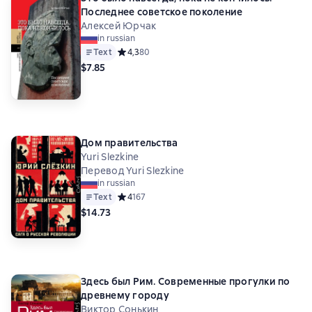
Последнее советское поколение
Алексей Юрчак
in russian
Text
Средний рейтинг 4,3 на основе 80 оценок
4,3
80
$7.85
Дом правительства
Yuri Slezkine
Перевод Yuri Slezkine
in russian
Text
Средний рейтинг 4 на основе 167 оценок
4
167
$14.73
Здесь был Рим. Современные прогулки по
древнему городу
Виктор Сонькин