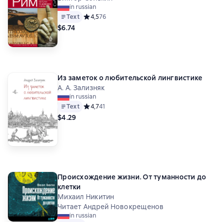
in russian
Text
Средний рейтинг 4,5 на основе 76 оценок
4,5
76
$6.74
Из заметок о любительской лингвистике
А. А. Зализняк
in russian
Text
Средний рейтинг 4,7 на основе 41 оценок
4,7
41
$4.29
Происхождение жизни. От туманности до
клетки
Михаил Никитин
Читает Андрей Новокрещенов
in russian