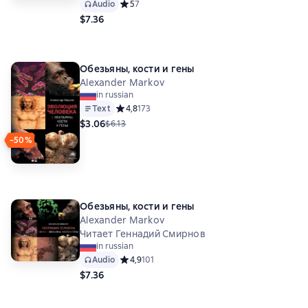
Audio
Средний рейтинг 5 на основе 7 оценок
5
7
$7.36
Обезьяны, кости и гены
Alexander Markov
in russian
Text
Средний рейтинг 4,8 на основе 173 оценок
4,8
173
$3.06
$6.13
−50%
Обезьяны, кости и гены
Alexander Markov
Читает Геннадий Смирнов
in russian
Audio
Средний рейтинг 4,9 на основе 101 оценок
4,9
101
$7.36