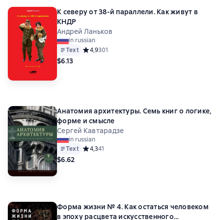
К северу от 38-й параллели. Как живут в
КНДР
Андрей Ланьков
in russian
Text
Средний рейтинг 4,9 на основе 301 оценок
4,9
301
$6.13
Анатомия архитектуры. Семь книг о логике,
форме и смысле
Сергей Кавтарадзе
in russian
Text
Средний рейтинг 4,3 на основе 41 оценок
4,3
41
$6.62
Форма жизни № 4. Как остаться человеком
в эпоху расцвета искусственного