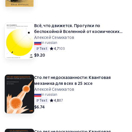
Всё, что движется. Прогулки по
беспокойной Вселенной от космических
орбит до квантовых полей
Алексей Семихатов
in russian
Text
Средний рейтинг 4,7 на основе 103 оценок
4,7
103
$9.20
Сто лет недосказанности: Квантовая
механика для всех в 25 эссе
Алексей Семихатов
in russian
Text
Средний рейтинг 4,8 на основе 87 оценок
4,8
87
$6.74
Сто лет недосказанности: Квантовая