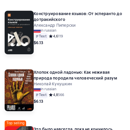
Конструирование языков: От эсперанто до
дотракийского
Александр Пиперски
in russian
Text
Средний рейтинг 4,6 на основе 119 оценок
4,6
119
$6.13
Хлопок одной ладонью: Как неживая
природа породила человеческий разум
Николай Кукушкин
in russian
Text
Средний рейтинг 4,8 на основе 566 оценок
4,8
566
$6.13
Top selling
Это было навсегда, пока не кончилось.