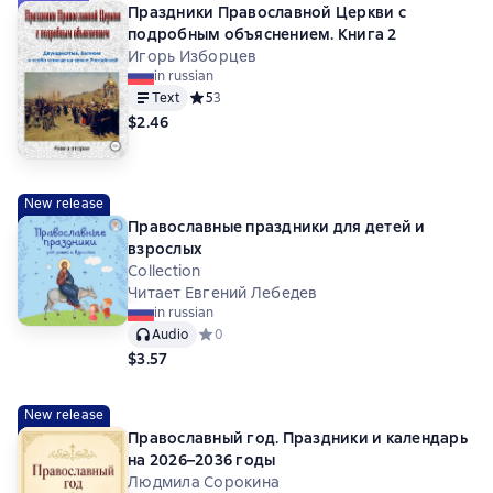
Праздники Православной Церкви с
подробным объяснением. Книга 2
Игорь Изборцев
in russian
Text
Средний рейтинг 5 на основе 3 оценок
5
3
$2.46
New release
Православные праздники для детей и
взрослых
Collection
Читает Евгений Лебедев
in russian
Audio
Средний рейтинг 0 на основе 0 оценок
0
$3.57
New release
Православный год. Праздники и календарь
на 2026–2036 годы
Людмила Сорокина