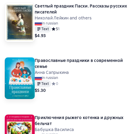
Светлый праздник Пасхи. Рассказы русских
писателей
Николай Лейкин and others
in russian
Text
Средний рейтинг 5 на основе 1 оценок
5
1
$4.93
Православные праздники в современной
семье
Анна Сапрыкина
in russian
Text
Средний рейтинг 0 на основе 0 оценок
0
$5.30
Приключения рыжего котенка и дружных
бельчат
Бабушка Василиса