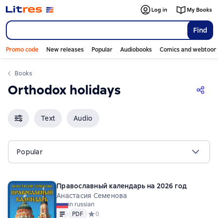
Log in
My Books
Find
Promo code
New releases
Popular
Audiobooks
Comics and webtoon
Books
Orthodox holidays
Text
Audio
Popular
Православный календарь на 2026 год
Анастасия Семенова
in russian
Text
PDF
PDF
Средний рейтинг 0 на основе 0 оценок
0