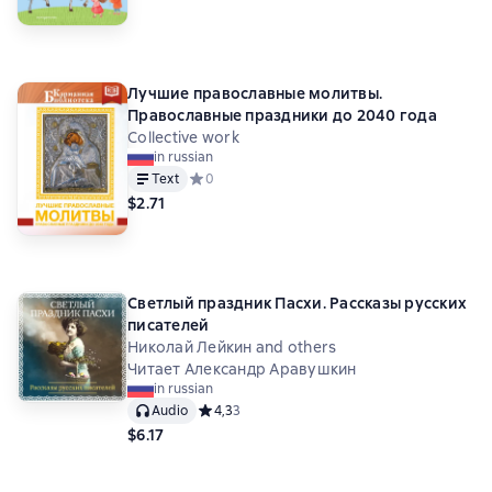
Лучшие православные молитвы.
Православные праздники до 2040 года
Collective work
in russian
Text
Средний рейтинг 0 на основе 0 оценок
0
$2.71
Светлый праздник Пасхи. Рассказы русских
писателей
Николай Лейкин and others
Читает Александр Аравушкин
in russian
Audio
Средний рейтинг 4,3 на основе 3 оценок
4,3
3
$6.17