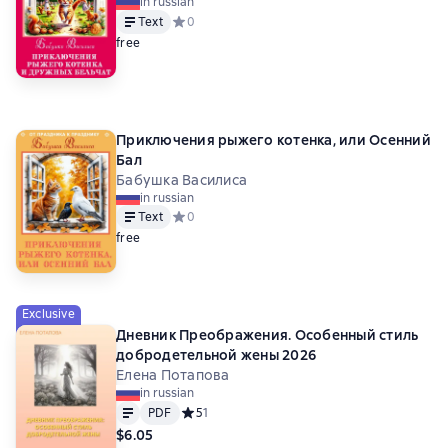
in russian
Text
Средний рейтинг 0 на основе 0 оценок
0
free
Приключения рыжего котенка, или Осенний
Бал
Бабушка Василиса
in russian
Text
Средний рейтинг 0 на основе 0 оценок
0
free
Exclusive
Дневник Преображения. Особенный стиль
добродетельной жены 2026
Елена Потапова
in russian
Text
PDF
PDF
Средний рейтинг 5 на основе 1 оценок
5
1
$6.05