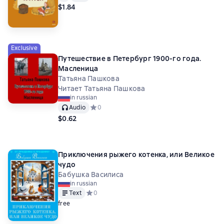
$1.84
Exclusive
Путешествие в Петербург 1900-го года.
Масленица
Татьяна Пашкова
Читает Татьяна Пашкова
in russian
Audio
Средний рейтинг 0 на основе 0 оценок
0
$0.62
Приключения рыжего котенка, или Великое
чудо
Бабушка Василиса
in russian
Text
Средний рейтинг 0 на основе 0 оценок
0
free