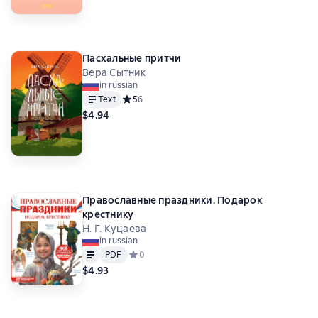
Пасхальные притчи
Вера Сытник
in russian
Text
Средний рейтинг 5 на основе 6 оценок
5
6
$4.94
Православные праздники. Подарок
крестнику
Н. Г. Куцаева
in russian
Text
PDF
PDF
Средний рейтинг 0 на основе 0 оценок
0
$4.93