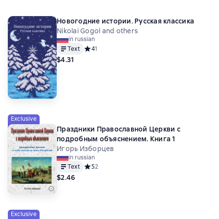
Новогодние истории. Русская классика
Nikolai Gogol and others
in russian
Text
Средний рейтинг 4 на основе 1 оценок
4
1
$4.31
Exclusive
Праздники Православной Церкви с
подробным объяснением. Книга 1
Игорь Изборцев
in russian
Text
Средний рейтинг 5 на основе 2 оценок
5
2
$2.46
Exclusive