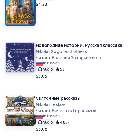
$4.32
Новогодние истории. Русская классика
Nikolai Gogol and others
Читает Валерий Захарьев и др.
in russian
Audio
Средний рейтинг 5 на основе 2 оценок
5
2
$5.05
Святочные рассказы
Nikolai Leskov
Читает Вячеслав Герасимов
in russian
Audio
Средний рейтинг 4,8 на основе 37 оценок
4,8
37
$3.08