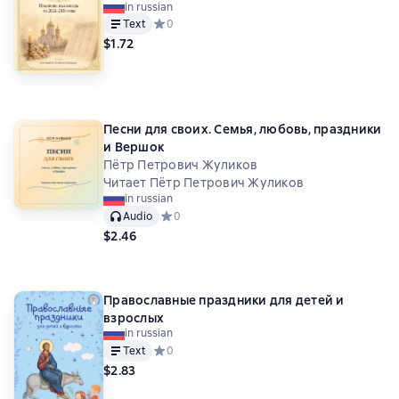
in russian
Text
Средний рейтинг 0 на основе 0 оценок
0
$1.72
Песни для своих. Семья, любовь, праздники
и Вершок
Пётр Петрович Жуликов
Читает Пётр Петрович Жуликов
in russian
Audio
Средний рейтинг 0 на основе 0 оценок
0
$2.46
Православные праздники для детей и
взрослых
in russian
Text
Средний рейтинг 0 на основе 0 оценок
0
$2.83