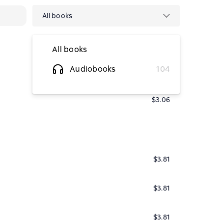
All books
All books
Audiobooks
104
$2.81
$3.06
$3.81
$3.81
$3.81