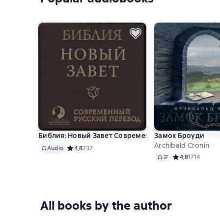
Библия: Новый Завет Современный перевод РБО
Замок Броуди
Archibald Cronin
Audio
Audio
Средний рейтинг 4,8 на основе 237 оценок
4,8
237
Audio
Средний рейтинг
4,8
1714
All books by the author