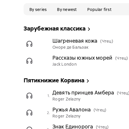
By series
By newest
Popular first
Зарубежная классика
Шагреневая кожа
(Чтец)
Оноре де Бальзак
Рассказы южных морей
(Чтец)
Jack London
Пятикнижие Корвина
Девять принцев Амбера
(Чтец
1.
Roger Zelazny
Ружья Авалона
(Чтец)
2.
Roger Zelazny
Знак Единорога
(Чтец)