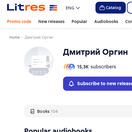
Слайдер с книгами
Catalog
ENG
Promo code
New releases
Popular
Audiobooks
Co
Home
Дмитрий Оргин
Дмитрий Оргин
15,3К
subscribers
Subscribe to new releas
Books
104
Popular audiobooks