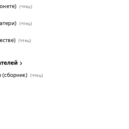
монете)
(Чтец)
атери)
(Чтец)
естве)
(Чтец)
ателей
 (сборник)
(Чтец)