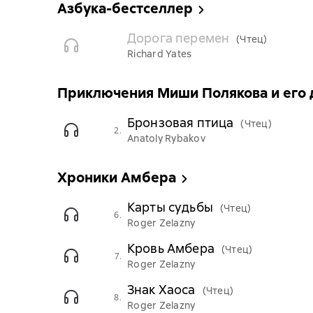
Азбука-бестселлер
Дорога перемен
(Чтец)
Richard Yates
Приключения Миши Полякова и его 
Бронзовая птица
(Чтец)
2.
Anatoly Rybakov
Хроники Амбера
Карты судьбы
(Чтец)
6.
Roger Zelazny
Кровь Амбера
(Чтец)
7.
Roger Zelazny
Знак Хаоса
(Чтец)
8.
Roger Zelazny