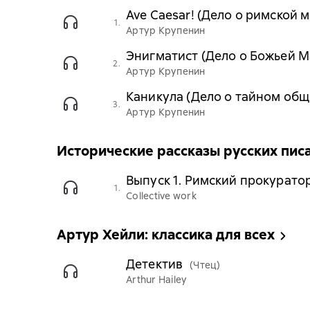
Ave Caesar! (Дело о римской 
1.
Артур Крупенин
Энигматист (Дело о Божьей М
2.
Артур Крупенин
Каникула (Дело о тайном общ
3.
Артур Крупенин
Исторические рассказы русских пис
Выпуск 1. Римский прокуратор
1.
Collective work
Артур Хейли: классика для всех
Детектив
(Чтец)
Arthur Hailey