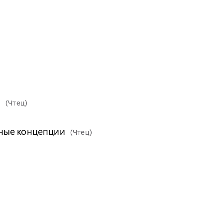
Ф
(Чтец)
ные концепции
(Чтец)