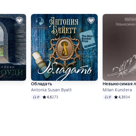
Обладать
Невыносимая л
Antonia Susan Byatt
Milan Kundera
Audio
Audio
 4,8 на основе 1714 оценок
Средний рейтинг 4,6 на основе 273 оценок
4,6
273
Средний рей
4,3
834