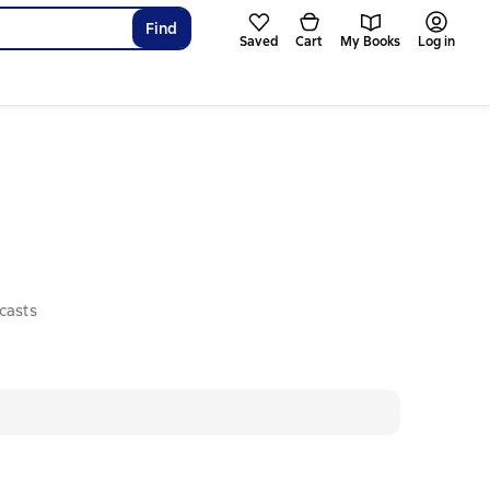
Find
Saved
Cart
My Books
Log in
casts