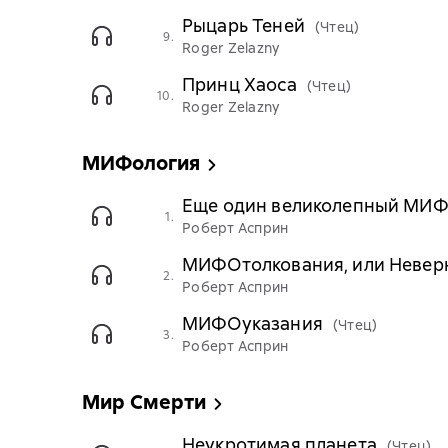
Рыцарь Теней
(Чтец)
9.
Roger Zelazny
Принц Хаоса
(Чтец)
10.
Roger Zelazny
МИФология
Еще один великолепный МИ
1.
Роберт Асприн
МИФОтолкования, или Невер
2.
Роберт Асприн
МИФОуказания
(Чтец)
3.
Роберт Асприн
Мир Смерти
Неукротимая планета
(Чтец)