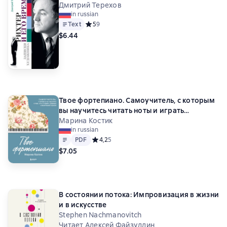
Дмитрий Терехов
in russian
Text
Средний рейтинг 5 на основе 9 оценок
5
9
$6.44
Твое фортепиано. Самоучитель, с которым
вы научитесь читать ноты и играть
шедевры классической музыки
Марина Костик
in russian
Text
PDF
PDF
Средний рейтинг 4,2 на основе 5 оценок
4,2
5
$7.05
В состоянии потока: Импровизация в жизни
и в искусстве
Stephen Nachmanovitch
Читает Алексей Файзуллин