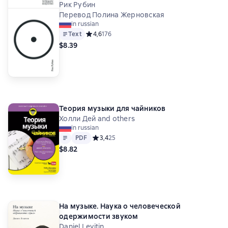
Рик Рубин
Перевод Полина Жерновская
in russian
Text
Средний рейтинг 4,6 на основе 176 оценок
4,6
176
$8.39
Теория музыки для чайников
Холли Дей and others
in russian
Text
PDF
PDF
Средний рейтинг 3,4 на основе 25 оценок
3,4
25
$8.82
На музыке. Наука о человеческой
одержимости звуком
Daniel Levitin