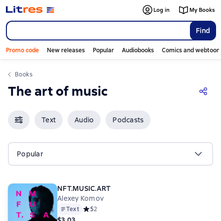
Log in
My Books
Find
Promo code
New releases
Popular
Audiobooks
Comics and webtoon
Books
The art of music
Text
Audio
Podcasts
Popular
NFT.MUSIC.ART
Alexey Komov
Text
Средний рейтинг 5 на основе 2 оценок
5
2
$3.03