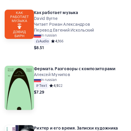
Как работает музыка
David Byrne
Читает Роман Александров
Перевод Евгений Искольский
in russian
Audio
Средний рейтинг 4,1 на основе 66 оценок
4,1
66
$8.51
Фермата. Разговоры с композиторами
Алексей Мунипов
in russian
Text
Средний рейтинг 4,9 на основе 22 оценок
4,9
22
$7.29
Рихтер и его время. Записки художника