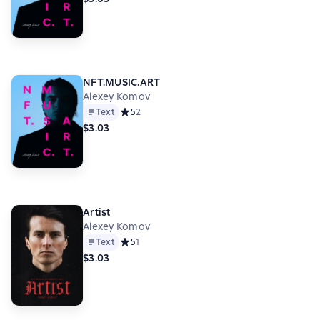
NFT.MUSIC.ART
Alexey Komov
Text
Средний рейтинг 5 на основе 2 оценок
5
2
$3.03
Artist
Alexey Komov
Text
Средний рейтинг 5 на основе 1 оценок
5
1
$3.03