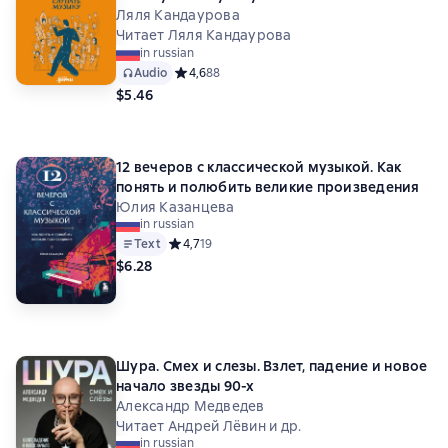
Ляля Кандаурова
Читает Ляля Кандаурова
in russian
Audio
Средний рейтинг 4,6 на основе 88 оценок
4,6
88
$5.46
12 вечеров с классической музыкой. Как
понять и полюбить великие произведения
Юлия Казанцева
in russian
Text
Средний рейтинг 4,7 на основе 19 оценок
4,7
19
$6.28
Шура. Смех и слезы. Взлет, падение и новое
начало звезды 90-х
Александр Медведев
Читает Андрей Лёвин и др.
in russian