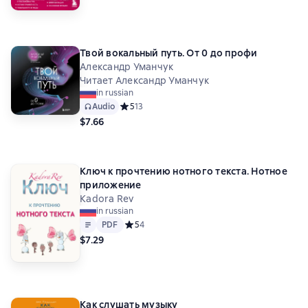
Твой вокальный путь. От 0 до профи
Александр Уманчук
Читает Александр Уманчук
in russian
Audio
Средний рейтинг 5 на основе 13 оценок
5
13
$7.66
Ключ к прочтению нотного текста. Нотное
приложение
Kadora Rev
in russian
Text
PDF
PDF
Средний рейтинг 5 на основе 4 оценок
5
4
$7.29
Как слушать музыку