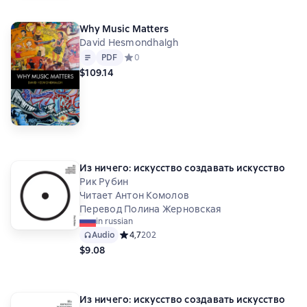
Why Music Matters
David Hesmondhalgh
Text
PDF
PDF
Средний рейтинг 0 на основе 0 оценок
0
$109.14
Из ничего: искусство создавать искусство
Рик Рубин
Читает Антон Комолов
Перевод Полина Жерновская
in russian
Audio
Средний рейтинг 4,7 на основе 202 оценок
4,7
202
$9.08
Из ничего: искусство создавать искусство