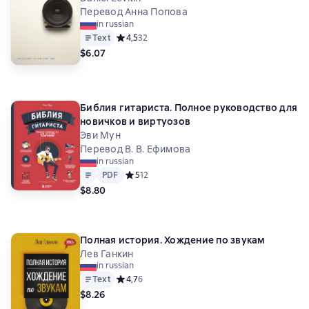
Перевод Анна Попова
in russian
Text
Средний рейтинг 4,5 на основе 32 оценок
4,5
32
$6.07
Библия гитариста. Полное руководство для
новичков и виртуозов
Эви Мун
Перевод В. В. Ефимова
in russian
Text
PDF
PDF
Средний рейтинг 5 на основе 12 оценок
5
12
$8.80
Полная история. Хождение по звукам
Лев Ганкин
in russian
Text
Средний рейтинг 4,7 на основе 6 оценок
4,7
6
$8.26