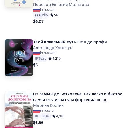
Перевод Евгения Молькова
in russian
Audio
Средний рейтинг 5 на основе 6 оценок
5
6
$6.07
Твой вокальный путь. От 0 до профи
Александр Уманчук
in russian
Text
Средний рейтинг 4,2 на основе 19 оценок
4,2
19
$6
От гаммы до Бетховена. Как легко и быстро
научиться играть на фортепиано во
взрослом возрасте
Марина Костик
in russian
Text
PDF
PDF
Средний рейтинг 4,4 на основе 10 оценок
4,4
10
$6.56