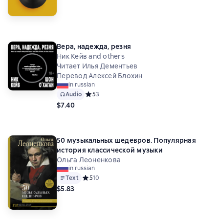
Вера, надежда, резня
Ник Кейв and others
Читает Илья Дементьев
Перевод Алексей Блохин
in russian
Audio
Средний рейтинг 5 на основе 3 оценок
5
3
$7.40
50 музыкальных шедевров. Популярная
история классической музыки
Ольга Леоненкова
in russian
Text
Средний рейтинг 5 на основе 10 оценок
5
10
$5.83