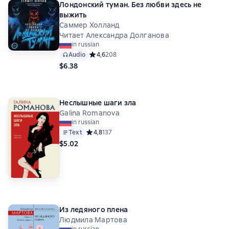
Лондонский туман. Без любви здесь не
выжить
Саммер Холланд
Читает Александра Долганова
in russian
Audio
Средний рейтинг 4,6 на основе 208 оценок
4,6
208
$6.38
Неслышные шаги зла
Galina Romanova
in russian
Text
Средний рейтинг 4,8 на основе 137 оценок
4,8
137
$5.02
Из ледяного плена
Людмила Мартова