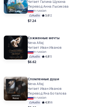
Читает Галина Щукина
Перевод Анна Лысикова
in russian
Audio
Средний рейтинг 3,6 на основе 12 оценок
3,6
12
$7.24
Сожженные мечты
Neva Altaj
Читает Иван Иванов
in russian
Audio
Средний рейтинг 4,8 на основе 15 оценок
4,8
15
$6.62
Сломленные души
Neva Altaj
Читает Иван Иванов
Перевод Яна Боталова
in russian
Audio
Средний рейтинг 4,9 на основе 56 оценок
4,9
56