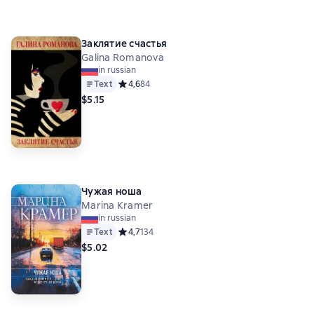
Заклятие счастья
Galina Romanova
in russian
Text
Средний рейтинг 4,6 на основе 84 оценок
4,6
84
$5.15
Чужая ноша
Marina Kramer
in russian
Text
Средний рейтинг 4,7 на основе 134 оценок
4,7
134
$5.02