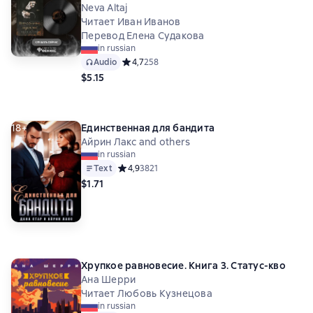
Neva Altaj
Читает Иван Иванов
Перевод Елена Судакова
in russian
Audio
Средний рейтинг 4,7 на основе 258 оценок
4,7
258
$5.15
18+
Единственная для бандита
Айрин Лакс and others
in russian
Text
Средний рейтинг 4,9 на основе 3821 оценок
4,9
3821
$1.71
Хрупкое равновесие. Книга 3. Статус-кво
Ана Шерри
Читает Любовь Кузнецова
in russian