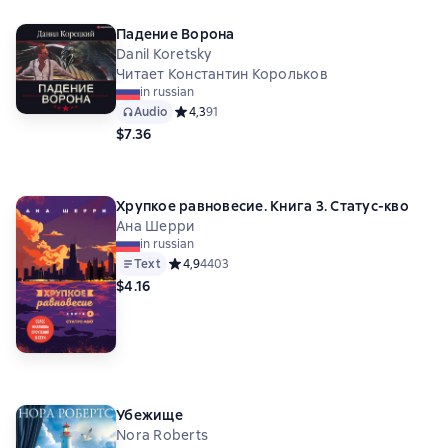
Падение Ворона
Danil Koretsky
Читает Константин Корольков
in russian
Audio
Средний рейтинг 4,3 на основе 91 оценок
4,3
91
$7.36
Хрупкое равновесие. Книга 3. Статус-кво
Ана Шерри
in russian
Text
Средний рейтинг 4,9 на основе 4403 оценок
4,9
4403
$4.16
Убежище
Nora Roberts