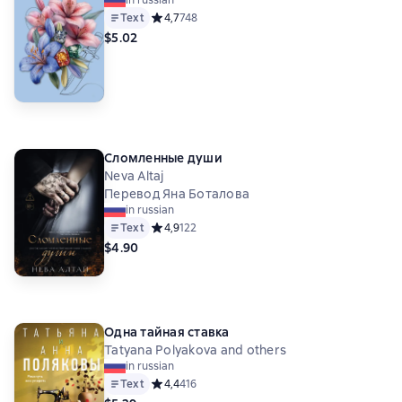
in russian
Text
Средний рейтинг 4,7 на основе 748 оценок
4,7
748
$5.02
Сломленные души
Neva Altaj
Перевод Яна Боталова
in russian
Text
Средний рейтинг 4,9 на основе 122 оценок
4,9
122
$4.90
Одна тайная ставка
Tatyana Polyakova and others
in russian
Text
Средний рейтинг 4,4 на основе 416 оценок
4,4
416