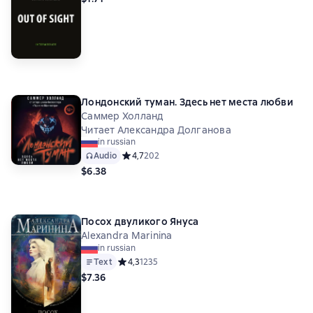
Лондонский туман. Здесь нет места любви
Саммер Холланд
Читает Александра Долганова
in russian
Audio
Средний рейтинг 4,7 на основе 202 оценок
4,7
202
$6.38
Посох двуликого Януса
Alexandra Marinina
in russian
Text
Средний рейтинг 4,3 на основе 1235 оценок
4,3
1235
$7.36