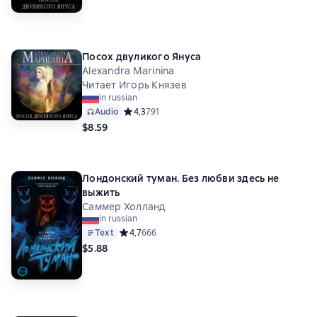
Посох двуликого Януса
Alexandra Marinina
Читает Игорь Князев
in russian
Audio
Средний рейтинг 4,3 на основе 791 оценок
4,3
791
$8.59
Лондонский туман. Без любви здесь не
выжить
Саммер Холланд
in russian
Text
Средний рейтинг 4,7 на основе 666 оценок
4,7
666
$5.88