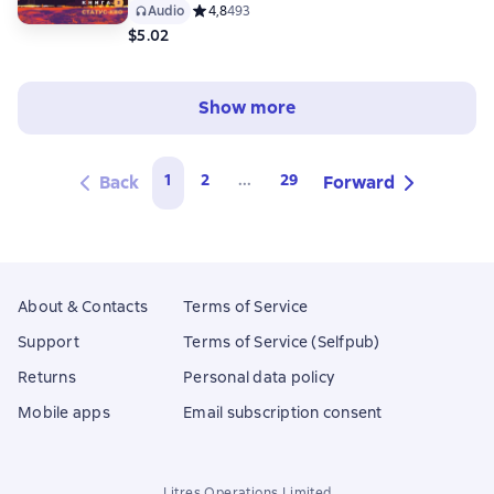
Audio
Средний рейтинг 4,8 на основе 493 оценок
4,8
493
$5.02
Show more
1
2
...
29
Back
Forward
About & Contacts
Terms of Service
Support
Terms of Service (Selfpub)
Returns
Personal data policy
Mobile apps
Email subscription consent
Litres Operations Limited