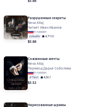
$5.88
Разрушенные секреты
Neva Altaj
Читает Иван Иванов
in russian
Audio
Средний рейтинг 4,7 на основе 108 оценок
4,7
108
$5.88
Сожженные мечты
Neva Altaj
Перевод Дарья Соболева
in russian
Text
Средний рейтинг 4,9 на основе 37 оценок
4,9
37
$5.52
Нарисованные шрамы