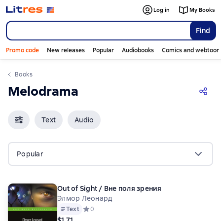
Log in
My Books
Find
Promo code
New releases
Popular
Audiobooks
Comics and webtoon
Books
Melodrama
Text
Audio
Popular
Out of Sight / Вне поля зрения
Элмор Леонард
Text
Средний рейтинг 0 на основе 0 оценок
0
$1.71