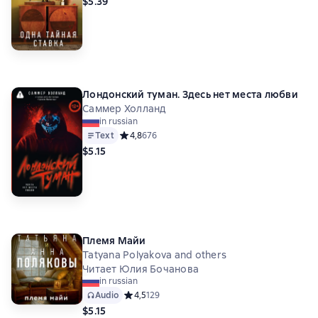
$5.39
Лондонский туман. Здесь нет места любви
Саммер Холланд
in russian
Text
Средний рейтинг 4,8 на основе 676 оценок
4,8
676
$5.15
Племя Майи
Tatyana Polyakova and others
Читает Юлия Бочанова
in russian
Audio
Средний рейтинг 4,5 на основе 129 оценок
4,5
129
$5.15