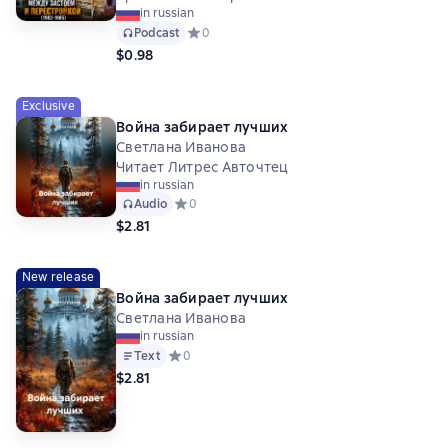
in russian
Podcast
Средний рейтинг 0 на основе 0 оценок
0
$0.98
Exclusive
Война забирает лучших
Светлана Иванова
Читает Литрес Авточтец
in russian
Audio
Средний рейтинг 0 на основе 0 оценок
0
$2.81
New release
Война забирает лучших
Светлана Иванова
in russian
Text
Средний рейтинг 0 на основе 0 оценок
0
$2.81