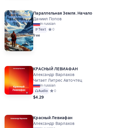
Параллельная Земля. Начало
Даниил Попов
in russian
Text
Средний рейтинг 0 на основе 0 оценок
0
free
КРАСНЫЙ ЛЕВИАФАН
Александр Варлахов
Читает Литрес Авточтец
in russian
Audio
Средний рейтинг 0 на основе 0 оценок
0
$4.29
Красный Левиафан
Александр Варлахов