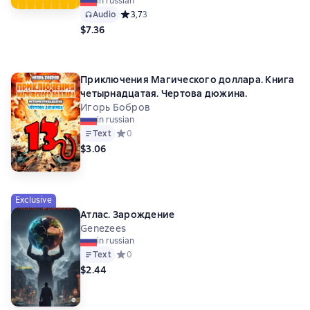
in russian
Audio
Средний рейтинг 3,7 на основе 3 оценок
3,7
3
$7.36
Приключения Магического доллара. Книга
четырнадцатая. Чертова дюжина.
Игорь Бобров
in russian
Text
Средний рейтинг 0 на основе 0 оценок
0
$3.06
Exclusive
Атлас. Зарождение
Genezees
in russian
Text
Средний рейтинг 0 на основе 0 оценок
0
$2.44