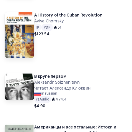
A History of the Cuban Revolution
Aviva Chomsky
Text
PDF
PDF
Средний рейтинг 5 на основе 1 оценок
5
1
$123.54
В круге первом
Aleksandr Solzhenitsyn
Читает Александр Клюквин
in russian
Audio
Средний рейтинг 4,7 на основе 451 оценок
4,7
451
$4.90
Американцы и все остальные: Истоки и