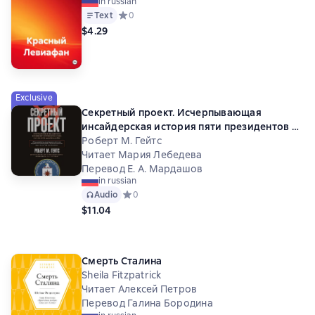
in russian
Text
Средний рейтинг 0 на основе 0 оценок
0
$4.29
Exclusive
Секретный проект. Исчерпывающая
инсайдерская история пяти президентов и
того, как они вели холодную войну
Роберт М. Гейтс
Читает Мария Лебедева
Перевод Е. А. Мардашов
in russian
Audio
Средний рейтинг 0 на основе 0 оценок
0
$11.04
Смерть Сталина
Sheila Fitzpatrick
Читает Алексей Петров
Перевод Галина Бородина