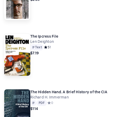
The Ipcress File
Len Deighton
Text
Средний рейтинг 5 на основе 1 оценок
5
1
$7.19
The Hidden Hand. A Brief History of the CIA
Richard H. Immerman
Text
PDF
PDF
Средний рейтинг 0 на основе 0 оценок
0
$114