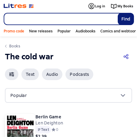
Log in
My Books
Find
Promo code
New releases
Popular
Audiobooks
Comics and webtoon
Books
The cold war
Text
Audio
Podcasts
Popular
Berlin Game
Len Deighton
Text
Средний рейтинг 0 на основе 0 оценок
0
$2.39