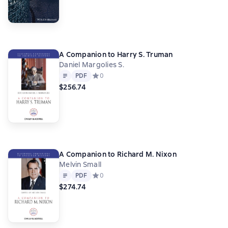
A Companion to Harry S. Truman
Daniel Margolies S.
Text
PDF
PDF
Средний рейтинг 0 на основе 0 оценок
0
$256.74
A Companion to Richard M. Nixon
Melvin Small
Text
PDF
PDF
Средний рейтинг 0 на основе 0 оценок
0
$274.74