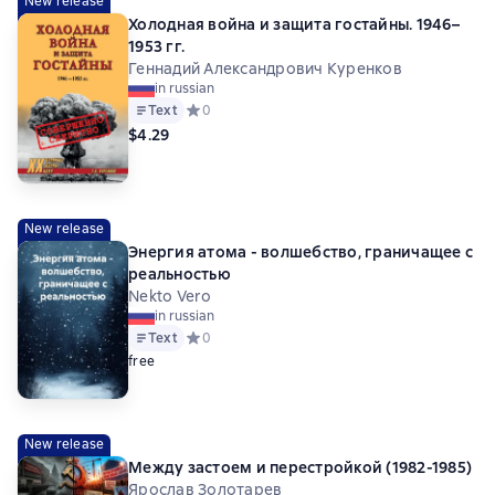
New release
Холодная война и защита гостайны. 1946–
1953 гг.
Геннадий Александрович Куренков
in russian
Text
Средний рейтинг 0 на основе 0 оценок
0
$4.29
New release
Энергия атома - волшебство, граничащее с
реальностью
Nekto Vero
in russian
Text
Средний рейтинг 0 на основе 0 оценок
0
free
New release
Между застоем и перестройкой (1982-1985)
Ярослав Золотарев