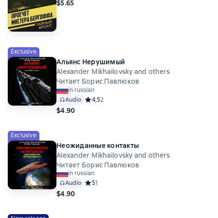
$5.65
Exclusive
Альянс Нерушимый
Alexander Mikhailovsky and others
Читает Борис Павлюков
in russian
Audio
Средний рейтинг 4,5 на основе 2 оценок
4,5
2
$4.90
Exclusive
Неожиданные контакты
Alexander Mikhailovsky and others
Читает Борис Павлюков
in russian
Audio
Средний рейтинг 5 на основе 1 оценок
5
1
$4.90