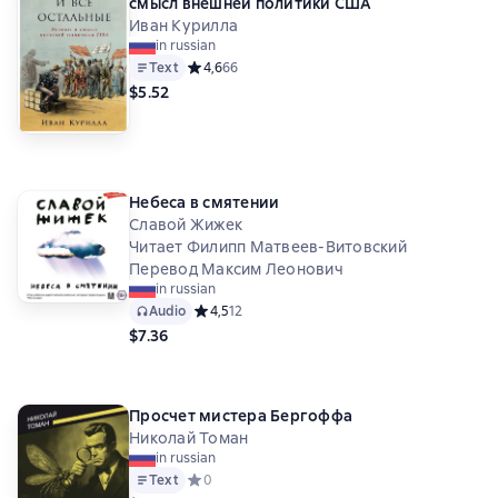
смысл внешней политики США
Иван Курилла
in russian
Text
Средний рейтинг 4,6 на основе 66 оценок
4,6
66
$5.52
Небеса в смятении
Славой Жижек
Читает Филипп Матвеев-Витовский
Перевод Максим Леонович
in russian
Audio
Средний рейтинг 4,5 на основе 12 оценок
4,5
12
$7.36
Просчет мистера Бергоффа
Николай Томан
in russian
Text
Средний рейтинг 0 на основе 0 оценок
0