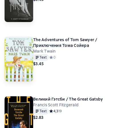
The Adventures of Tom Sawyer /
Приключения Тома Сойера
Mark Twain
Text
Средний рейтинг 0 на основе 0 оценок
0
$3.45
Великий Гэтсби / The Great Gatsby
Francis Scott Fitzgerald
Text
Средний рейтинг 4,3 на основе 19 оценок
4,3
19
$2.83