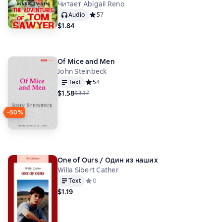
Читает Abigail Reno
Audio
Средний рейтинг 5 на основе 7 оценок
5
7
$1.84
Of Mice and Men
John Steinbeck
Text
Средний рейтинг 5 на основе 4 оценок
5
4
$1.58
$3.17
−50%
One of Ours / Один из наших
Willa Sibert Cather
Text
Средний рейтинг 0 на основе 0 оценок
0
$1.19