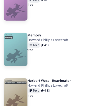
free
Memory
Howard Phillips Lovecraft
Text
Средний рейтинг 4,1 на основе 7 оценок
4,1
7
free
Herbert West – Reanimator
Howard Phillips Lovecraft
Text
Средний рейтинг 4,3 на основе 3 оценок
4,3
3
free