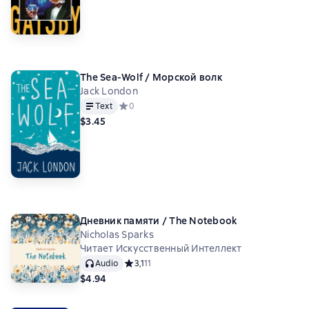
The Sea-Wolf / Морской волк
Jack London
Text
Средний рейтинг 0 на основе 0 оценок
0
$3.45
Дневник памяти / The Notebook
Nicholas Sparks
Читает Искусственный Интеллект
Audio
Средний рейтинг 3,1 на основе 11 оценок
3,1
11
$4.94