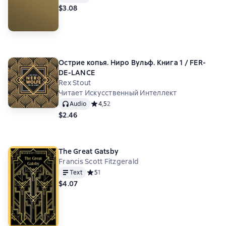
$3.08
Острие копья. Ниро Вульф. Книга 1 / FER-
DE-LANCE
Rex Stout
Читает Искусственный Интеллект
Audio
Средний рейтинг 4,5 на основе 2 оценок
4,5
2
$2.46
The Great Gatsby
Francis Scott Fitzgerald
Text
Средний рейтинг 5 на основе 1 оценок
5
1
$4.07