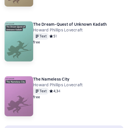
The Dream-Quest of Unknown Kadath
Howard Phillips Lovecraft
Text
Средний рейтинг 5 на основе 1 оценок
5
1
free
The Nameless City
Howard Phillips Lovecraft
Text
Средний рейтинг 4,3 на основе 4 оценок
4,3
4
free