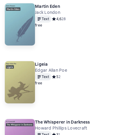
Martin Eden
Jack London
Text
Средний рейтинг 4,6 на основе 28 оценок
4,6
28
free
Ligeia
Edgar Allan Poe
Text
Средний рейтинг 5 на основе 2 оценок
5
2
free
The Whisperer in Darkness
Howard Phillips Lovecraft
Text
Средний рейтинг 3 на основе 1 оценок
3
1