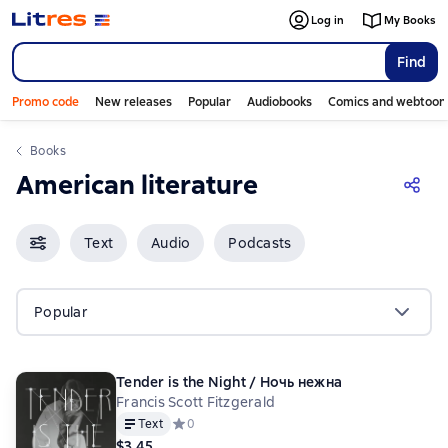
Log in
My Books
Find
Promo code
New releases
Popular
Audiobooks
Comics and webtoon
Books
American literature
Text
Audio
Podcasts
Popular
Tender is the Night / Ночь нежна
Francis Scott Fitzgerald
Text
Средний рейтинг 0 на основе 0 оценок
0
$3.45