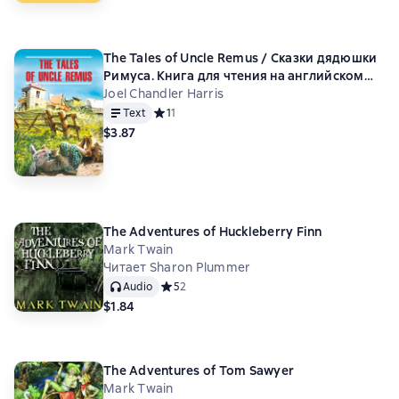
The Tales of Uncle Remus / Сказки дядюшки
Римуса. Книга для чтения на английском
языке
Joel Chandler Harris
Text
Средний рейтинг 1 на основе 1 оценок
1
1
$3.87
The Adventures of Huckleberry Finn
Mark Twain
Читает Sharon Plummer
Audio
Средний рейтинг 5 на основе 2 оценок
5
2
$1.84
The Adventures of Tom Sawyer
Mark Twain