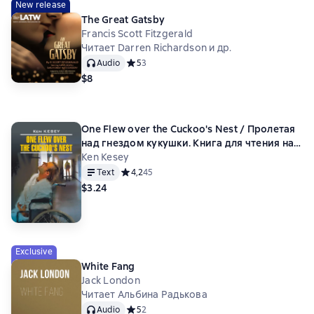
New release
The Great Gatsby
Francis Scott Fitzgerald
Читает Darren Richardson и др.
Audio
Средний рейтинг 5 на основе 3 оценок
5
3
$8
One Flew over the Cuckoo's Nest / Пролетая
над гнездом кукушки. Книга для чтения на
английском языке
Ken Kesey
Text
Средний рейтинг 4,2 на основе 45 оценок
4,2
45
$3.24
Exclusive
White Fang
Jack London
Читает Альбина Радькова
Audio
Средний рейтинг 5 на основе 2 оценок
5
2