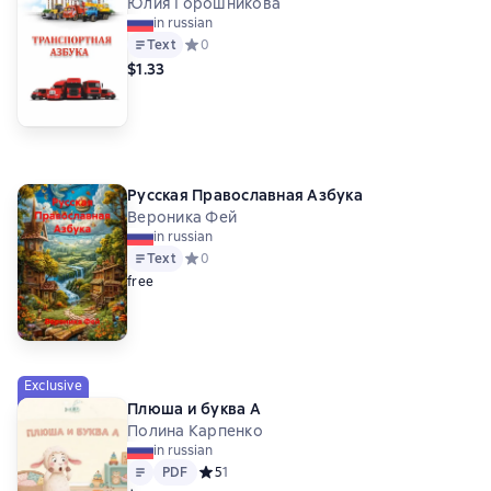
Юлия Горошникова
in russian
Text
Средний рейтинг 0 на основе 0 оценок
0
$1.33
Русская Православная Азбука
Вероника Фей
in russian
Text
Средний рейтинг 0 на основе 0 оценок
0
free
Exclusive
Плюша и буква А
Полина Карпенко
in russian
Text
PDF
PDF
Средний рейтинг 5 на основе 1 оценок
5
1