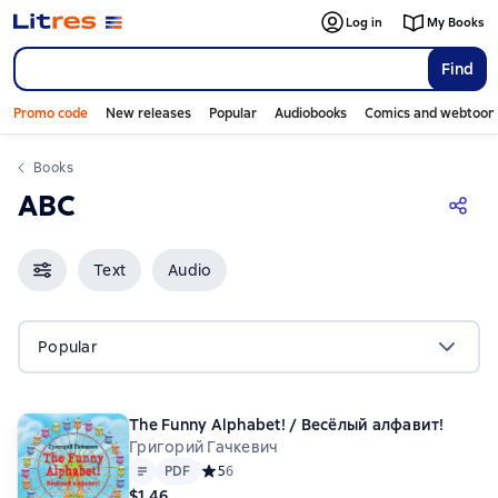
Log in
My Books
Find
Promo code
New releases
Popular
Audiobooks
Comics and webtoon
Books
ABC
Text
Audio
Popular
The Funny Alphabet! / Весëлый алфавит!
Григорий Гачкевич
Text
PDF
PDF
Средний рейтинг 5 на основе 6 оценок
5
6
$1.46