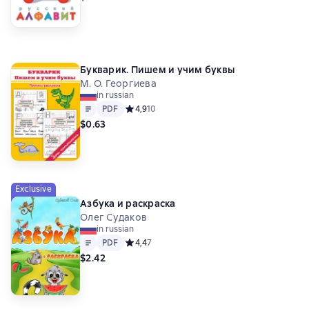
Букварик. Пишем и учим буквы
М. О. Георгиева
in russian
Text
PDF
PDF
Средний рейтинг 4,9 на основе 10 оценок
4,9
10
$0.63
Exclusive
Азбука и раскраска
Олег Судаков
in russian
Text
PDF
PDF
Средний рейтинг 4,4 на основе 7 оценок
4,4
7
$2.42