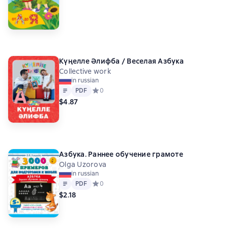
Күңелле Әлифба / Веселая Азбука
Collective work
in russian
Text
PDF
PDF
Средний рейтинг 0 на основе 0 оценок
0
$4.87
Азбука. Раннее обучение грамоте
Olga Uzorova
in russian
Text
PDF
PDF
Средний рейтинг 0 на основе 0 оценок
0
$2.18