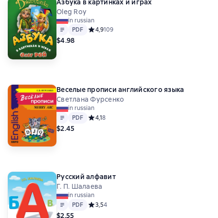
Азбука в картинках и играх
Oleg Roy
in russian
Text
PDF
PDF
Средний рейтинг 4,9 на основе 109 оценок
4,9
109
$4.98
Веселые прописи английского языка
Светлана Фурсенко
in russian
Text
PDF
PDF
Средний рейтинг 4,1 на основе 8 оценок
4,1
8
$2.45
Русский алфавит
Г. П. Шалаева
in russian
Text
PDF
PDF
Средний рейтинг 3,5 на основе 4 оценок
3,5
4
$2.55