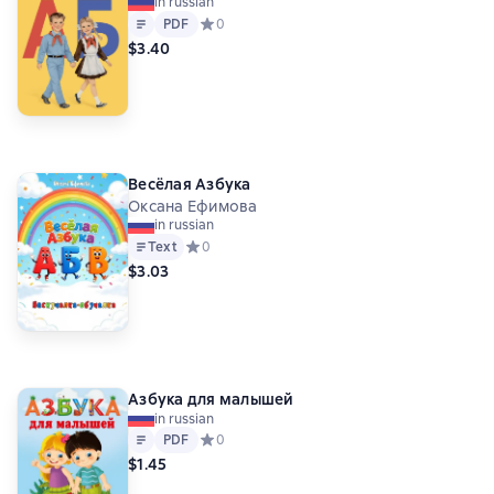
in russian
Text
PDF
PDF
Средний рейтинг 0 на основе 0 оценок
0
$3.40
Весёлая Азбука
Оксана Ефимова
in russian
Text
Средний рейтинг 0 на основе 0 оценок
0
$3.03
Азбука для малышей
in russian
Text
PDF
PDF
Средний рейтинг 0 на основе 0 оценок
0
$1.45