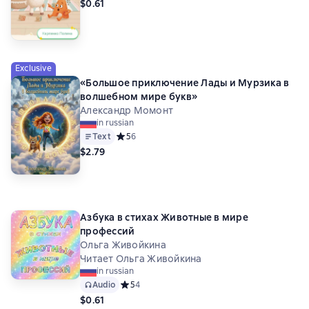
$0.61
Exclusive
«Большое приключение Лады и Мурзика в
волшебном мире букв»
Александр Момонт
in russian
Text
Средний рейтинг 5 на основе 6 оценок
5
6
$2.79
Азбука в стихах Животные в мире
профессий
Ольга Живойкина
Читает Ольга Живойкина
in russian
Audio
Средний рейтинг 5 на основе 4 оценок
5
4
$0.61