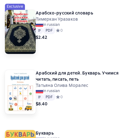
Exclusive
Арабско-русский словарь
Тимеркан Уразаков
in russian
Text
PDF
PDF
Средний рейтинг 0 на основе 0 оценок
0
$2.42
Арабский для детей. Букварь. Учимся
читать, писать, петь
Татьяна Олива Моралес
in russian
Text
PDF
PDF
Средний рейтинг 0 на основе 0 оценок
0
$8.40
Букварь