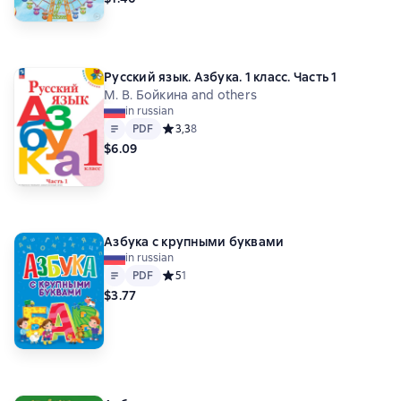
Русский язык. Азбука. 1 класс. Часть 1
М. В. Бойкина and others
in russian
Text
PDF
PDF
Средний рейтинг 3,3 на основе 8 оценок
3,3
8
$6.09
Азбука с крупными буквами
in russian
Text
PDF
PDF
Средний рейтинг 5 на основе 1 оценок
5
1
$3.77