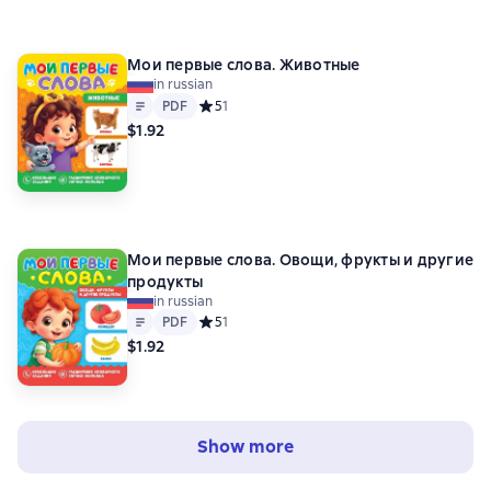
Мои первые слова. Животные
in russian
Text
PDF
PDF
Средний рейтинг 5 на основе 1 оценок
5
1
$1.92
Мои первые слова. Овощи, фрукты и другие
продукты
in russian
Text
PDF
PDF
Средний рейтинг 5 на основе 1 оценок
5
1
$1.92
Show more