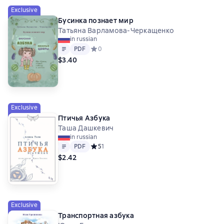
Exclusive
Бусинка познает мир
Татьяна Варламова-Черкащенко
in russian
Text
PDF
PDF
Средний рейтинг 0 на основе 0 оценок
0
$3.40
Exclusive
Птичья Азбука
Таша Дашкевич
in russian
Text
PDF
PDF
Средний рейтинг 5 на основе 1 оценок
5
1
$2.42
Exclusive
Транспортная азбука