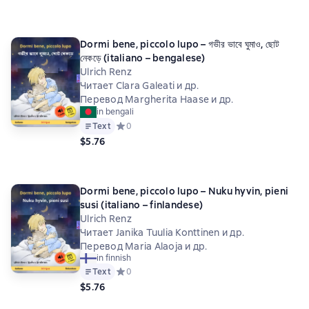
Dormi bene, piccolo lupo – গভীর ভাবে ঘুমাও, ছোট
নেকড়ে (italiano – bengalese)
Ulrich Renz
Читает Clara Galeati и др.
Перевод Margherita Haase и др.
in bengali
Text
Средний рейтинг 0 на основе 0 оценок
0
$5.76
Dormi bene, piccolo lupo – Nuku hyvin, pieni
susi (italiano – finlandese)
Ulrich Renz
Читает Janika Tuulia Konttinen и др.
Перевод Maria Alaoja и др.
in finnish
Text
Средний рейтинг 0 на основе 0 оценок
0
$5.76