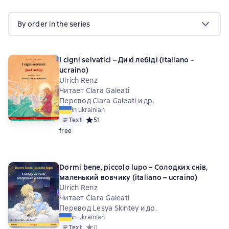
By order in the series
I cigni selvatici – Дикі лебіді (italiano –
ucraino)
Ulrich Renz
Читает Clara Galeati
Перевод Clara Galeati и др.
in ukrainian
Text
Средний рейтинг 5 на основе 1 оценок
5
1
free
Dormi bene, piccolo lupo – Солодких снів,
маленький вовчикy (italiano – ucraino)
Ulrich Renz
Читает Clara Galeati
Перевод Lesya Skintey и др.
in ukrainian
Text
Средний рейтинг 0 на основе 0 оценок
0