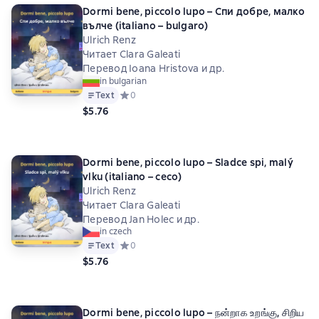
Dormi bene, piccolo lupo – Спи добре, малко
вълче (italiano – bulgaro)
Ulrich Renz
Читает Clara Galeati
Перевод Ioana Hristova и др.
in bulgarian
Text
Средний рейтинг 0 на основе 0 оценок
0
$5.76
Dormi bene, piccolo lupo – Sladce spi, malý
vlku (italiano – ceco)
Ulrich Renz
Читает Clara Galeati
Перевод Jan Holec и др.
in czech
Text
Средний рейтинг 0 на основе 0 оценок
0
$5.76
Dormi bene, piccolo lupo – நன்றாக உறங்கு, சிறிய