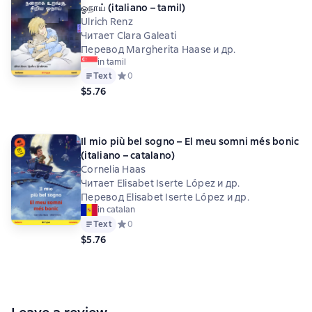
ஓநாய் (italiano – tamil)
Ulrich Renz
Читает Clara Galeati
Перевод Margherita Haase и др.
in tamil
Text
Средний рейтинг 0 на основе 0 оценок
0
$5.76
Il mio più bel sogno – El meu somni més bonic
(italiano – catalano)
Cornelia Haas
Читает Elisabet Iserte López и др.
Перевод Elisabet Iserte López и др.
in catalan
Text
Средний рейтинг 0 на основе 0 оценок
0
$5.76