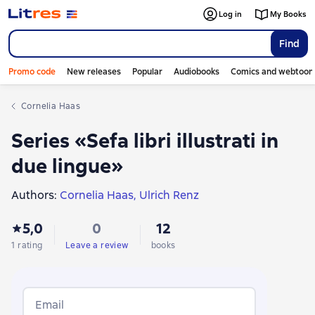
Log in
My Books
Find
Promo code
New releases
Popular
Audiobooks
Comics and webtoon
Cornelia Haas
Series «Sefa libri illustrati in
due lingue»
Authors:
Cornelia Haas
Ulrich Renz
5,0
0
12
1 rating
Leave a review
books
Email