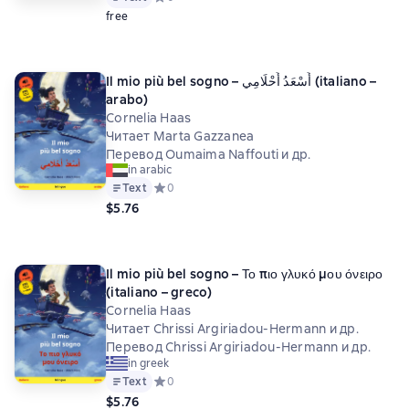
free
Il mio più bel sogno – أَسْعَدُ أَحْلَامِي (italiano –
arabo)
Cornelia Haas
Читает Marta Gazzanea
Перевод Oumaima Naffouti и др.
in arabic
Text
Средний рейтинг 0 на основе 0 оценок
0
$5.76
Il mio più bel sogno – Το πιο γλυκό μου όνειρο
(italiano – greco)
Cornelia Haas
Читает Chrissi Argiriadou-Hermann и др.
Перевод Chrissi Argiriadou-Hermann и др.
in greek
Text
Средний рейтинг 0 на основе 0 оценок
0
$5.76