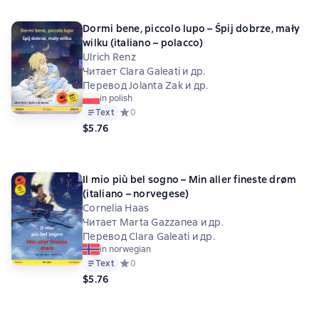
Dormi bene, piccolo lupo – Śpij dobrze, mały
wilku (italiano – polacco)
Ulrich Renz
Читает Clara Galeati и др.
Перевод Jolanta Zak и др.
in polish
Text
Средний рейтинг 0 на основе 0 оценок
0
$5.76
Il mio più bel sogno – Min aller fineste drøm
(italiano – norvegese)
Cornelia Haas
Читает Marta Gazzanea и др.
Перевод Clara Galeati и др.
in norwegian
Text
Средний рейтинг 0 на основе 0 оценок
0
$5.76